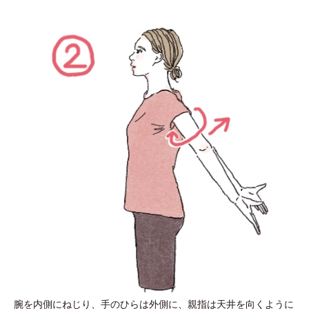
腕を内側にねじり、手のひらは外側に、親指は天井を向くように