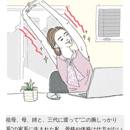
祖母、母、姉と、三代に渡って“二の腕しっかり
系”の家系に生まれた私。骨格や体格は仕方がない