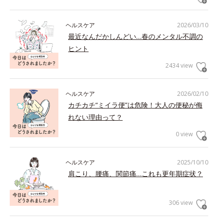
ヘルスケア
2026/03/10
最近なんだかしんどい…春のメンタル不調の
ヒント
2434 view
ヘルスケア
2026/02/10
カチカチ“ミイラ便”は危険！大人の便秘が侮
れない理由って？
0 view
ヘルスケア
2025/10/10
肩こり、腰痛、関節痛…これも更年期症状？
306 view