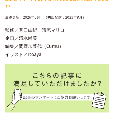
す♪
最終更新：2026年5月 （初回配信：2023年8月）
監修／関口由紀、惣流マリコ
企画／清水尚美
編集／間野加菜代（Cumu）
イラスト／itoaya