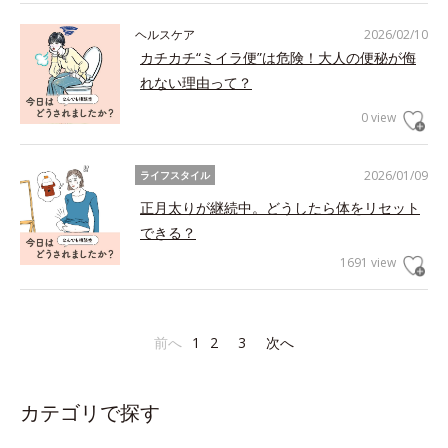
ヘルスケア
2026/02/10
カチカチ“ミイラ便”は危険！大人の便秘が侮
れない理由って？
0 view
2026/01/09
ライフスタイル
正月太りが継続中。どうしたら体をリセット
できる？
1691 view
前へ
1
2
3
次へ
カテゴリで探す