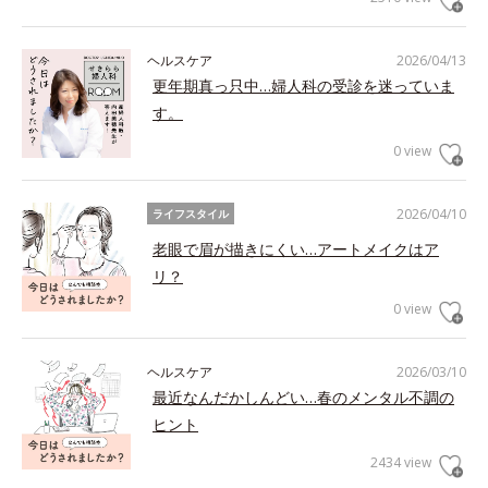
ヘルスケア
2026/04/13
更年期真っ只中…婦人科の受診を迷っていま
す。
0 view
2026/04/10
ライフスタイル
老眼で眉が描きにくい…アートメイクはア
リ？
0 view
ヘルスケア
2026/03/10
最近なんだかしんどい…春のメンタル不調の
ヒント
2434 view