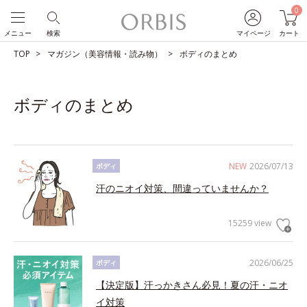
0
メニュー
検索
マイページ
カート
TOP
マガジン（美容情報・読み物）
ボディのまとめ
ボディのまとめ
NEW
2026/07/13
ボディ
汗のニオイ対策、間違っていませんか？
15259 view
2026/06/25
ボディ
【決定版】汗っかきさん必見！夏の汗・ニオ
イ対策