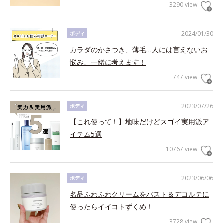
3290 view
2024/01/30
ボディ
カラダのかさつき、薄毛…人には言えないお
悩み、一緒に考えます！
747 view
2023/07/26
ボディ
【これ使って！】地味だけどスゴイ実用派ア
イテム5選
10767 view
2023/06/06
ボディ
名品ふわふわクリームをバスト＆デコルテに
使ったらイイコトずくめ！
3728 view