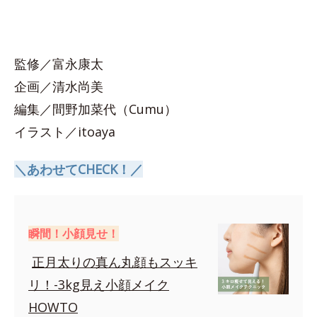
監修／富永康太
企画／清水尚美
編集／間野加菜代（Cumu）
イラスト／itoaya
＼あわせてCHECK！／
瞬間！小顔見せ！
正月太りの真ん丸顔もスッキ
リ！-3kg見え小顔メイク
HOWTO