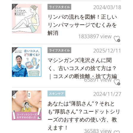
2024/03/18
ライフスタイル
リンパの流れを図解！正しい
リンパマッサージでむくみを
解消
1833897 view
2025/12/11
ライフスタイル
マシンガンズ滝沢さんに聞
く、古いコスメの捨て方は？
｜コスメの断捨離・捨て方編
65891 view
2024/11/27
スキンケア
あなたは“薄肌さん”？それと
も“厚肌さん”？ユードットシリ
ーズのおすすめの使い方、教
えます！
36583 view