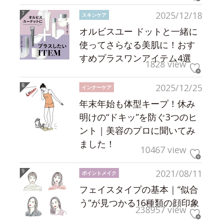
2025/12/18
スキンケア
オルビスユー ドットと一緒に
使ってさらなる美肌に！おす
すめプラスワンアイテム4選
1828 view
2025/12/25
インナーケア
年末年始も体型キープ！休み
明けの“ドキッ”を防ぐ3つのヒ
ント｜美容のプロに聞いてみ
ました！
10467 view
2021/08/11
ポイントメイク
フェイスタイプの基本｜“似合
う”が見つかる16種類の顔印象
238957 view