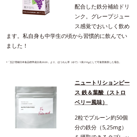
配合した鉄分補給ドリ
ンク。グレープジュー
ス感覚でおいしく飲め
ます。私自身も中学生の頃から習慣的に飲んでい
ました！
*「五訂増補日本食品標準成分表2020」より、ほうれん草（ゆで）1束210gとして可食部換算した場合。
ニュートリションピー
ス 鉄＆葉酸（ストロ
ベリー風味）
2粒でプルーン約50個
分の鉄分（5,25mg）