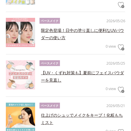
2026/05/26
ベースメイク
限定色登場！日中の塗り直しに便利なUVパウ
ダーの使い方
0 view
2026/05/25
ベースメイク
【UV・くずれ対策も】夏前にフェイスパウダ
ーを見直し
0 view
2026/05/21
ベースメイク
仕上げのシュッでメイクをキープ！化粧もち
ミスト