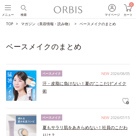
0
メニュー
検索
マイページ
カート
TOP
マガジン（美容情報・読み物）
ベースメイクのまとめ
ベースメイクのまとめ
NEW
2026/08/05
ベースメイク
汗・皮脂に負けない！夏の“ここだけ”メイク
術
NEW
2026/07/15
ベースメイク
夏もサラリ肌をあきらめない！社員のこだわ
りは？