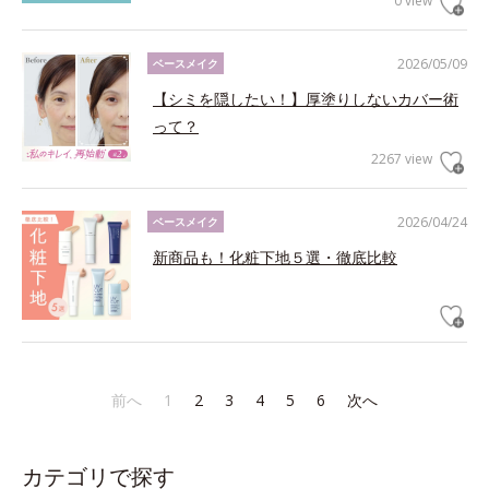
0 view
2026/05/09
ベースメイク
【シミを隠したい！】厚塗りしないカバー術
って？
2267 view
2026/04/24
ベースメイク
新商品も！化粧下地５選・徹底比較
前へ
1
2
3
4
5
6
次へ
カテゴリで探す