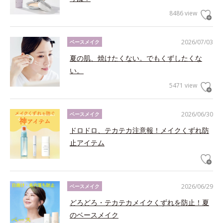
8486 view
2026/07/03
ベースメイク
夏の肌、焼けたくない。でもくずしたくな
い。
5471 view
2026/06/30
ベースメイク
ドロドロ、テカテカ注意報！メイクくずれ防
止アイテム
2026/06/29
ベースメイク
どろどろ・テカテカメイクくずれを防止！夏
のベースメイク