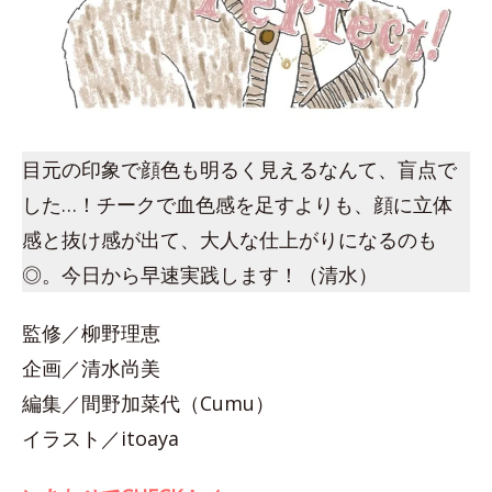
目元の印象で顔色も明るく見えるなんて、盲点で
した…！チークで血色感を足すよりも、顔に立体
感と抜け感が出て、大人な仕上がりになるのも
◎。今日から早速実践します！（清水）
監修／柳野理恵
企画／清水尚美
編集／間野加菜代（Cumu）
イラスト／itoaya