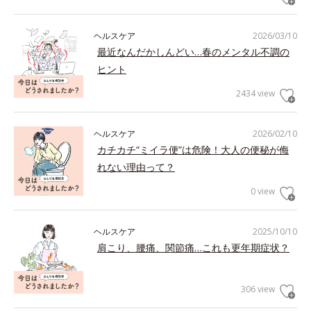
ヘルスケア
2026/03/10
最近なんだかしんどい…春のメンタル不調の
ヒント
2434 view
ヘルスケア
2026/02/10
カチカチ“ミイラ便”は危険！大人の便秘が侮
れない理由って？
0 view
ヘルスケア
2025/10/10
肩こり、腰痛、関節痛…これも更年期症状？
306 view