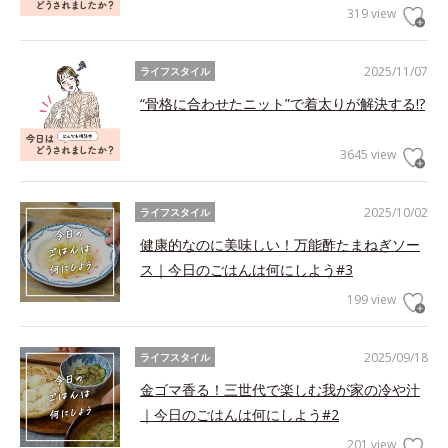
319 view
2025/11/07
ライフスタイル
“骨格に合わせたニット”で着太りが解決する!?
3645 view
2025/10/02
ライフスタイル
健康的なのに美味しい！万能酢たまねぎソー
ス｜今日のごはんは何にしよう#3
199 view
2025/09/18
ライフスタイル
金ゴマ香る！三世代で楽しむ我が家の冷や汁
｜今日のごはんは何にしよう#2
201 view