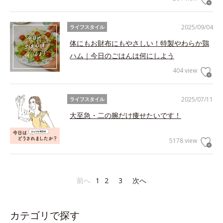
2025/09/04
ライフスタイル
体にもお財布にもやさしい！特製やわらか鶏
ハム｜今日のごはんは何にしよう
404 view
2025/07/11
ライフスタイル
大至急・二の腕だけ痩せたいです！
5178 view
前へ
1
2
3
次へ
カテゴリで探す