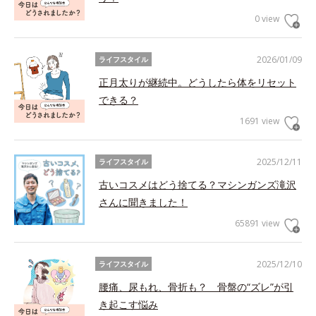
0 view
2026/01/09
ライフスタイル
正月太りが継続中。どうしたら体をリセット
できる？
1691 view
2025/12/11
ライフスタイル
古いコスメはどう捨てる？マシンガンズ滝沢
さんに聞きました！
65891 view
2025/12/10
ライフスタイル
腰痛、尿もれ、骨折も？ 骨盤の“ズレ”が引
き起こす悩み