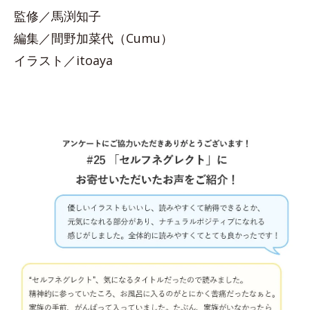
監修／馬渕知子
編集／間野加菜代（Cumu）
イラスト／itoaya