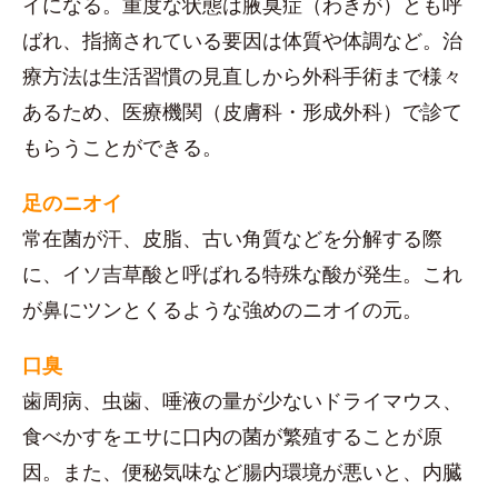
イになる。重度な状態は腋臭症（わきが）とも呼
ばれ、指摘されている要因は体質や体調など。治
療方法は生活習慣の見直しから外科手術まで様々
あるため、医療機関（皮膚科・形成外科）で診て
もらうことができる。
足のニオイ
常在菌が汗、皮脂、古い角質などを分解する際
に、イソ吉草酸と呼ばれる特殊な酸が発生。これ
が鼻にツンとくるような強めのニオイの元。
口臭
歯周病、虫歯、唾液の量が少ないドライマウス、
食べかすをエサに口内の菌が繁殖することが原
因。また、便秘気味など腸内環境が悪いと、内臓