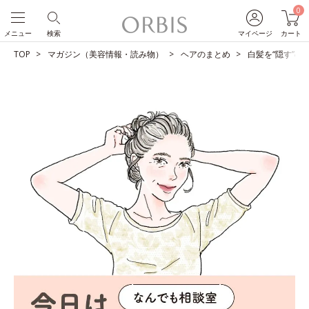
0
メニュー
検索
マイページ
カート
TOP
マガジン（美容情報・読み物）
ヘアのまとめ
白髪を“隠す”