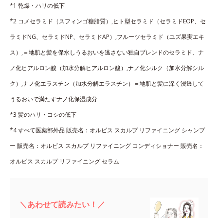
*1 乾燥・ハリの低下
*2 コメセラミド（スフィンゴ糖脂質）,ヒト型セラミド（セラミドEOP、セ
ラミドNG、セラミドNP、セラミドAP）,フルーツセラミド（ユズ果実エキ
ス）,＝地肌と髪を保水しうるおいを逃さない独自ブレンドのセラミド、ナ
ノ化ヒアルロン酸（加水分解ヒアルロン酸）,ナノ化シルク（加水分解シル
ク）,ナノ化エラスチン（加水分解エラスチン）＝地肌と髪に深く浸透して
うるおいで満たすナノ化保湿成分
*3 髪のハリ・コシの低下
*4 すべて医薬部外品 販売名：オルビス スカルプ リファイニング シャンプ
ー 販売名：オルビス スカルプ リファイニング コンディショナー 販売名：
オルビス スカルプ リファイニング セラム
＼あわせて読みたい！／