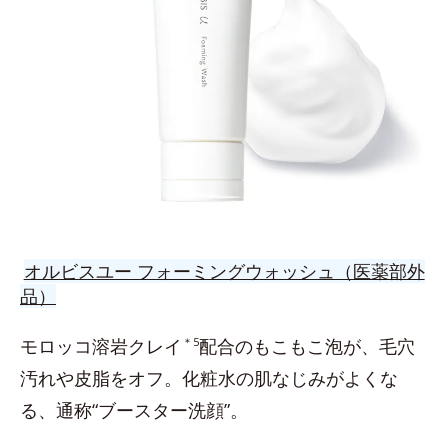
オルビスユー フォーミングウォッシュ（医薬部外
品）
モロッコ溶岩クレイ
＊5
配合のもこもこ泡が、毛穴
汚れや皮脂をオフ。化粧水の肌なじみがよくな
る、通称“ブースター洗顔”。