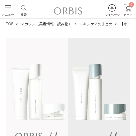
0
メニュー
検索
マイページ
カート
TOP
マガジン（美容情報・読み物）
スキンケアのまとめ
【オルビス