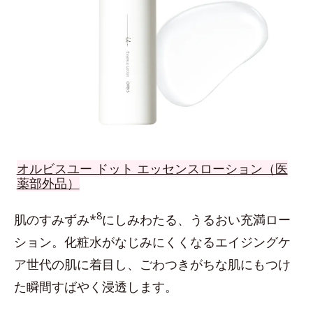
オルビスユー ドット エッセンスローション（医
薬部外品）
8
肌のすみずみ*
にしみわたる、うるおい充満ロー
ション。化粧水がなじみにくくなるエイジングケ
ア世代の肌に着目し、ごわつきがちな肌にもつけ
た瞬間すばやく浸透します。