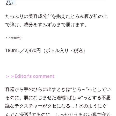
品）
たっぷりの美容成分
＊7
を抱えたとろみ膜が肌の上
で弾け、成分をすみずみまで届けます。
＊7 保湿成分
180mL／2,970円（ボトル入り・税込）
＞＞Editor's comment
容器から手のひらに出すときは“とろ～”っとしてい
るのに、肌になじませた途端“ぱしゃ”っとする不思
議なテクスチャーがクセになる…！水のようにぐ
んぐん浸透
*8
するのに、しっかりうるおい膜で守ら