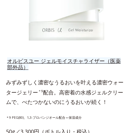
オルビスユー ジェルモイスチャライザー（医薬
部外品）
みずみずしく濃密なうるおいを叶える濃密ウォー
タージェリー
＊9
配合。高密着の水感ジェルクリー
ムで、べたつかないのにうるおいが続く！
＊9 PEG(80)、1,3-プロパンジオール配合＝保湿成分
50g／3,300円（ボトル入り・税込）