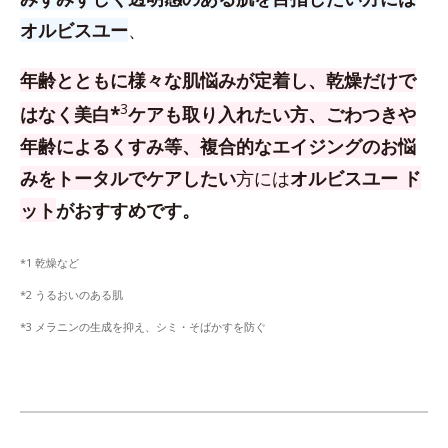
オルビスユー
、
年齢とともに様々な肌悩みが定着し、乾燥だけで
3
はなく美白*
ケアも取り入れたい方、
ごわつきや
年齢によるくすみ等、複合的なエイジングのお悩
みをトータルでケアしたい
方
には
オルビスユー ド
ット
がおすすめです。
*1 乾燥など
*2 うるおいのある肌
*3 メラニンの生成を抑え、シミ・そばかすを防ぐ