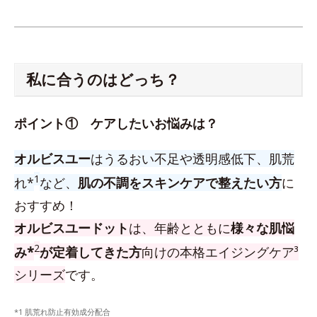
私に合うのはどっち？
ポイント① ケアしたいお悩みは？
オルビスユー
はうるおい不足や透明感低下、肌荒
1
れ*
など、
肌の不調をスキンケアで整えたい方
に
おすすめ！
オルビスユードット
は、年齢とともに
様々な肌悩
2
み*
が定着してきた方
向けの本格エイジングケア³
シリーズ
です。
*1 肌荒れ防止有効成分配合