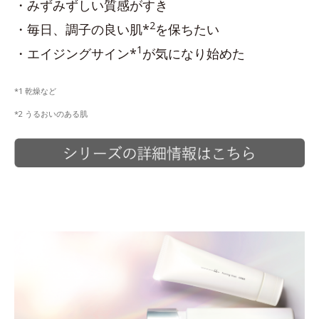
・みずみずしい質感がすき
2
・毎日、調子の良い肌*
を保ちたい
1
・エイジングサイン*
が気になり始めた
*1 乾燥など
*2 うるおいのある肌