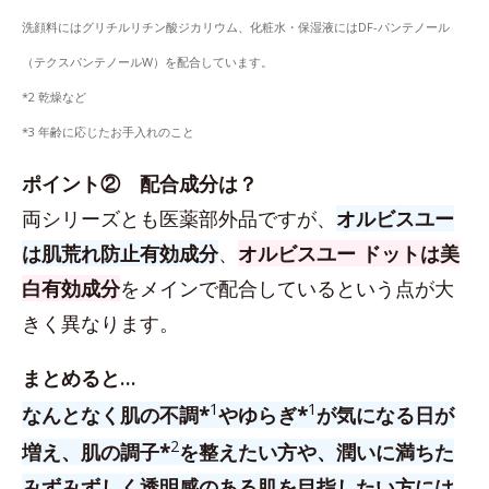
洗顔料にはグリチルリチン酸ジカリウム、化粧水・保湿液にはDF-パンテノール
（テクスパンテノールW）を配合しています。
*2 乾燥など
*3 年齢に応じたお手入れのこと
ポイント② 配合成分は？
両シリーズとも医薬部外品ですが、
オルビスユー
は肌荒れ防止有効成分
、
オルビスユー ドットは美
白有効成分
をメインで配合しているという点が大
きく異なります。
まとめると…
1
1
なんとなく肌の不調*
やゆらぎ*
が気になる日が
2
増え、肌の調子*
を整えたい方や、潤いに満ちた
みずみずしく透明感のある肌を目指したい方には