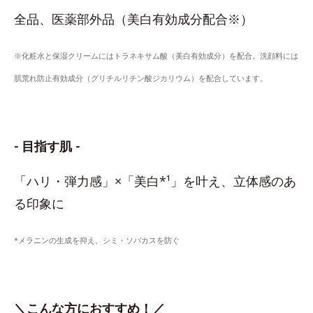
全品、医薬部外品（美白有効成分配合※）
※化粧水と保湿クリームにはトラネキサム酸（美白有効成分）を配合。洗顔料には
肌荒れ防止有効成分（グリチルリチン酸ジカリウム）を配合しています。
- 目指す肌 -
「ハリ・弾力感」×「美白*¹」を叶え、立体感のあ
る印象に
*メラニンの生成を抑え、シミ・ソバカスを防ぐ
＼こんな方におすすめ！／