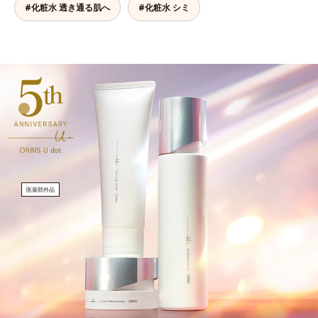
#化粧水 透き通る肌へ
#化粧水 シミ
医薬部外品