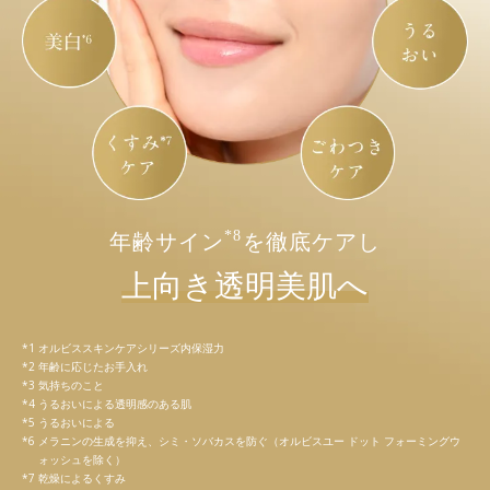
*8
年齢サイン
を徹底ケアし
上向き透明美肌へ
オルビススキンケアシリーズ内保湿力
年齢に応じたお手入れ
気持ちのこと
うるおいによる透明感のある肌
うるおいによる
メラニンの生成を抑え、シミ・ソバカスを防ぐ（オルビスユー ドット フォーミングウ
ォッシュを除く）
乾燥によるくすみ