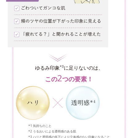
*3
ゆるみ印象
に足りないのは、
2
この
つの要素！
気持ちのこと
うるおいによる透明感のある肌
ハリと透明感の低下により立体感のない印象になること