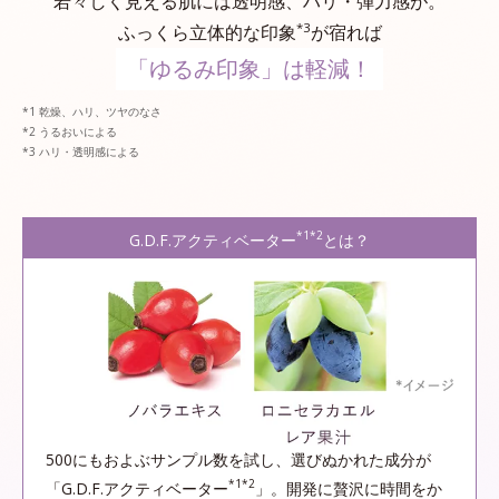
若々しく見える肌には透明感、ハリ・弾力感が。
*3
ふっくら立体的な印象
が宿れば
「ゆるみ印象」は軽減！
乾燥、ハリ、ツヤのなさ
うるおいによる
ハリ・透明感による
*1*2
G.D.F.アクティベーター
とは？
500にもおよぶサンプル数を試し、選びぬかれた成分が
*1*2
「G.D.F.アクティベーター
」。開発に贅沢に時間をか