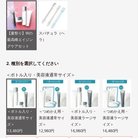
【夏祭り】Wの
スパチュラ（ヘ
最高峰エイジン
ラ）
グケアセット
2. 種別を選択してください
＜ボトル入り・美容液通常サイズ＞
＜ボトル入り・
＜つめかえ用・
＜ボトル入り・
＜つめかえ用・
美容液通常サイ
美容液通常サイ
美容液ラージサ
美容液ラージサ
ズ＞
ズ＞
イズ＞
イズ＞
13,480円
12,980円
16,980円
16,480円