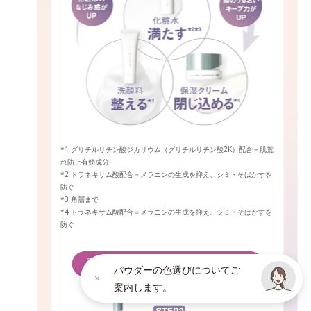
*1 グリチルリチン酸ジカリウム（グリチルリチン酸2K）配合＝肌荒
れ防止有効成分
*2 トラネキサム酸配合＝メラニンの生成を抑え、シミ・そばかすを
防ぐ
*3 角層まで
*4 トラネキサム酸配合＝メラニンの生成を抑え、シミ・そばかすを
防ぐ
パウダーの色選びについてご
案内します。