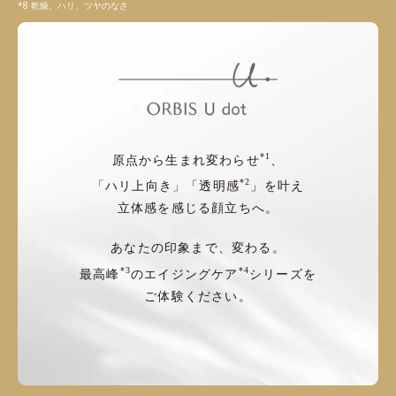
乾燥、ハリ、ツヤのなさ
*1
原点から生まれ変わらせ
、
*2
「ハリ上向き」「透明感
」を叶え
立体感を感じる顔立ちへ。
あなたの印象まで、変わる。
*3
*4
最高峰
のエイジングケア
シリーズを
ご体験ください。