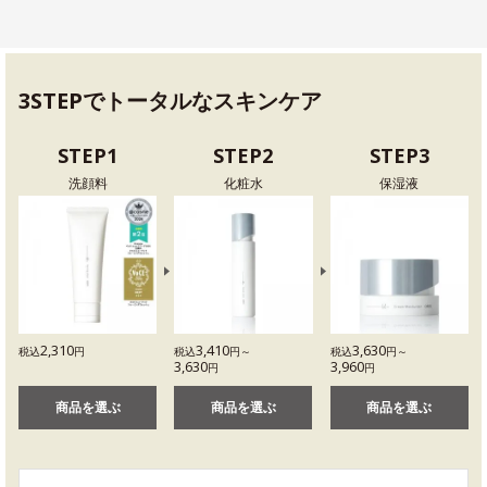
3STEPでトータルなスキンケア
STEP1
STEP2
STEP3
洗顔料
化粧水
保湿液
2,310
3,410
3,630
税込
円
税込
円～
税込
円～
3,630
3,960
円
円
商品を選ぶ
商品を選ぶ
商品を選ぶ