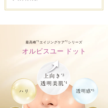
*1
*2
最高峰
エイジングケア
シリーズ
オルビスユー ドット