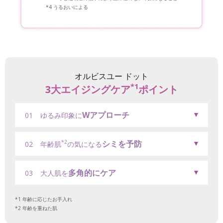
うるおいによる
オルビスユー ドット
*1
3大エイジングケア
ポイント
Wアプローチ
01
ゆるみ印象に
シミを予防
*2
02
年齢肌
の気になる
多角的にケア
03
大人肌を
年齢に応じたお手入れ
年齢を重ねた肌