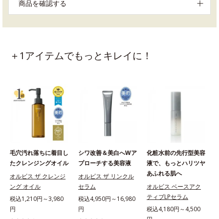
商品を確認する
＋1アイテムでもっとキレイに！
毛穴汚れ落ちに着目し
シワ改善＆美白へWア
化粧水前の先行型美容
たクレンジングオイル
プローチする美容液
液で、もっとハリツヤ
あふれる肌へ
オルビス ザ クレンジ
オルビス ザ リンクル
ング オイル
セラム
オルビス ベースアク
ティブLPセラム
税込1,210円～3,980
税込4,950円～16,980
円
円
税込4,180円～4,500
税