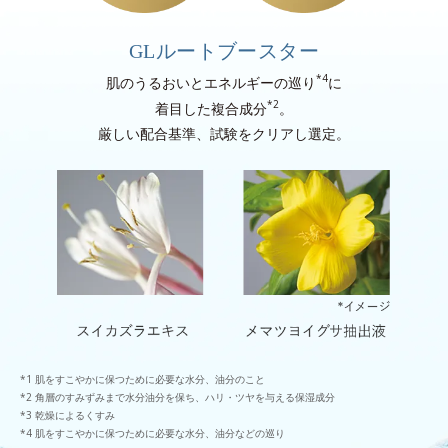
GLルートブースター
*4
肌のうるおいとエネルギーの巡り
に
*2
着目した複合成分
。
厳しい配合基準、試験をクリアし選定。
肌をすこやかに保つために必要な水分、油分のこと
角層のすみずみまで水分油分を保ち、ハリ・ツヤを与える保湿成分
乾燥によるくすみ
肌をすこやかに保つために必要な水分、油分などの巡り