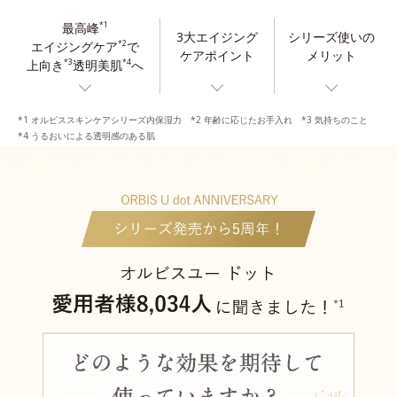
最高峰
*1
3大エイジング
シリーズ使いの
エイジングケア
で
*2
ケアポイント
メリット
上向き
透明美肌
へ
*3
*4
*1 オルビススキンケアシリーズ内保湿力 *2 年齢に応じたお手入れ *3 気持ちのこと
*4 うるおいによる透明感のある肌