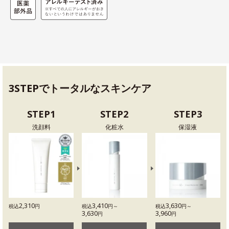
3STEPでトータルなスキンケア
STEP1
STEP2
STEP3
洗顔料
化粧水
保湿液
2,310
3,410
3,630
税込
円
税込
円～
税込
円～
3,630
3,960
円
円