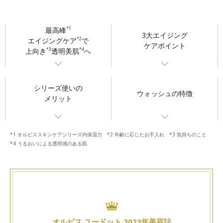
最高峰
*1
3大エイジング
エイジングケア
で
*2
ケアポイント
上向き
透明美肌
へ
*3
*4
シリーズ使いの
ウォッシュの特徴
メリット
*1 オルビススキンケアシリーズ内保湿力 *2 年齢に応じたお手入れ *3 気持ちのこと
*4 うるおいによる透明感のある肌
オルビス ユードット 2023年美容誌