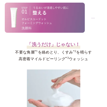
−
「洗うだけ」じゃない！
*1
*2
不要な角層
を絡めとり、くすみ
を晴らす
*3
高密着マイルドピーリング
ウォッシュ