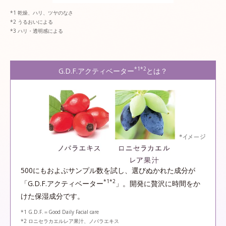
乾燥、ハリ、ツヤのなさ
うるおいによる
ハリ・透明感による
*1*2
G.D.F.アクティベーター
とは？
500にもおよぶサンプル数を試し、選びぬかれた成分が
*1*2
「G.D.F.アクティベーター
」。開発に贅沢に時間をか
けた保湿成分です。
*1 G.D.F.＝Good Daily Facial care
*2 ロニセラカエルレア果汁、ノバラエキス