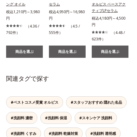
ング オイル
セラム
オルビス ベースアク
ティブLPセラム
税込1,210円～3,980
税込4,950円～16,980
円
円
税込4,180円～4,500
税
円
（4.36 /
（4.5 /
792件）
555件）
（4.48 /
623件）
商品を選ぶ
商品を選ぶ
商品を選ぶ
関連タグで探す
#ベストコスメ受賞 オルビス
#スタッフおすすめ 隠れた名品
#洗顔料 濃密
#洗顔料 保湿
#スキンケア 洗顔料
#洗顔料 くすみ
#洗顔料 乾燥対策
#洗顔料 透明感