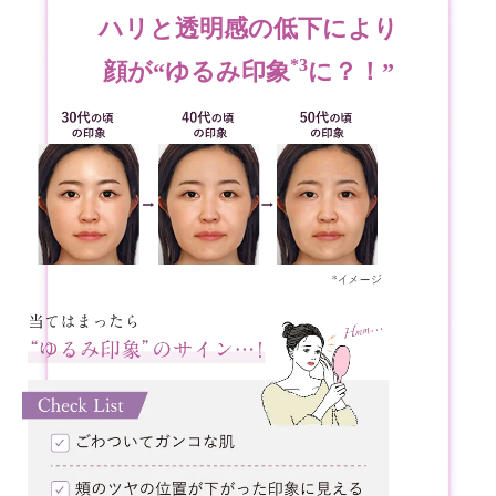
ハリと透明感の低下により
*3
顔が“ゆるみ印象
に？！”