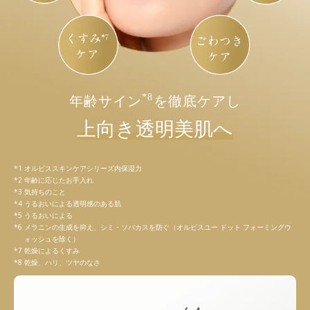
*8
年齢サイン
を徹底ケアし
上向き透明美肌へ
オルビススキンケアシリーズ内保湿力
年齢に応じたお手入れ
気持ちのこと
うるおいによる透明感のある肌
うるおいによる
メラニンの生成を抑え、シミ・ソバカスを防ぐ（オルビスユー ドット フォーミングウ
ォッシュを除く）
乾燥によるくすみ
乾燥、ハリ、ツヤのなさ