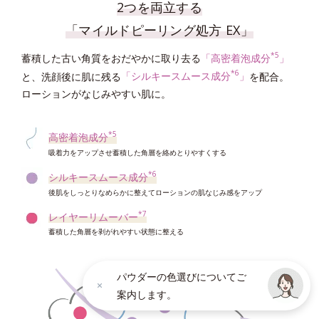
2つを両立する
「マイルドピーリング処方 EX」
*5
蓄積した古い角質をおだやかに取り去る
「高密着泡成分
」
*6
と、洗顔後に肌に残る
「シルキースムース成分
」
を配合。
ローションがなじみやすい肌に。
*5
高密着泡成分
吸着力をアップさせ蓄積した角層を絡めとりやすくする
*6
シルキースムース成分
後肌をしっとりなめらかに整えてローションの肌なじみ感をアップ
*7
レイヤーリムーバー
蓄積した角層を剥がれやすい状態に整える
パウダーの色選びについてご
案内します。