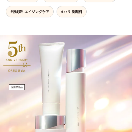
#洗顔料 エイジングケア
#ハリ 洗顔料
医薬部外品