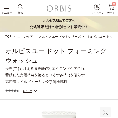
0
メニュー
検索
マイページ
カート
オルビス初めての方へ
公式通販だけの特別セット販売中！
TOP
スキンケア
オルビスユー ドットシリーズ
オルビスユー ドット
オルビスユー ドット フォーミング
ウォッシュ
美白(*1)も叶える最高峰(*2)エイジングケア(*3)。
蓄積した角層(*4)を絡めとりくすみ(*5)を晴らす
高密着マイルドピーリング(*6)洗顔料
675件