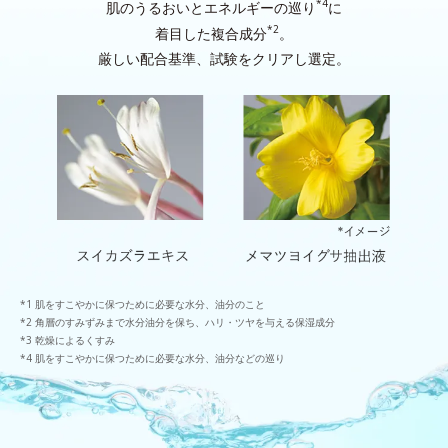
*4
肌のうるおいとエネルギーの巡り
に
*2
着目した複合成分
。
厳しい配合基準、試験をクリアし選定。
肌をすこやかに保つために必要な水分、油分のこと
角層のすみずみまで水分油分を保ち、ハリ・ツヤを与える保湿成分
乾燥によるくすみ
肌をすこやかに保つために必要な水分、油分などの巡り