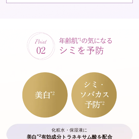
化粧水・保湿液に
*2
美白
有効成分トラネキサム酸を配合