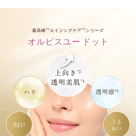
*1
*2
最高峰
エイジングケア
シリーズ
オルビスユー ドット