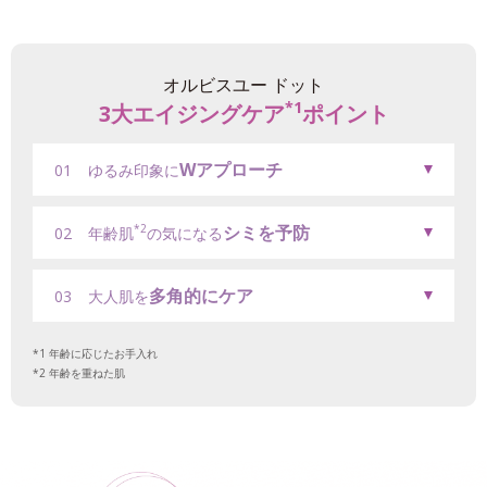
オルビスユー ドット
*1
3大エイジングケア
ポイント
Wアプローチ
01
ゆるみ印象に
シミを予防
*2
02
年齢肌
の気になる
多角的にケア
03
大人肌を
年齢に応じたお手入れ
年齢を重ねた肌