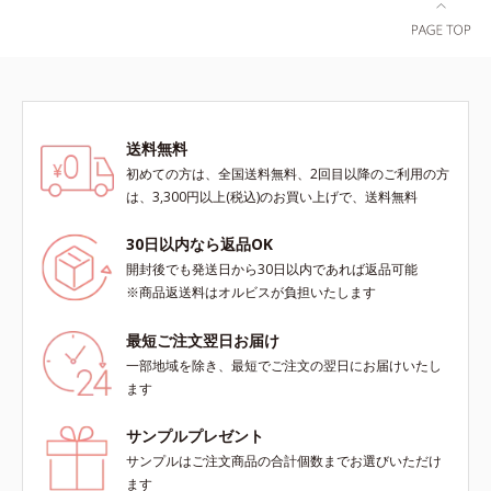
方にもおすすめです。ピーリング後
53回大会で2010年10月に初めて発
の肌は、しっとりツルツルの触りご
表したこと*5 うるおいによる*6 メ
こち。表面の角質を一枚脱いだ状態
ラノサイトまで*7 L-アスコルビン
だから、化粧水の浸透力もいつもと
酸 2-グルコシド*8 L-アスコルビン
手応えが変わります。お肌の状態に
酸 2-グルコシド、パウダルコ樹皮エ
合わせて週1～2回の美肌ケア。なめ
キス、油溶性甘草エキス（2）*9 乾
送料無料
らかで透明感あふれる素肌へ導きま
燥など
す。* 乾燥や角質肥厚、キメの乱れ
初めての方は、全国送料無料、2回目以降のご利用の方
によるくすみ
は、3,300円以上(税込)のお買い上げで、送料無料
30日以内なら返品OK
開封後でも発送日から30日以内であれば返品可能
※商品返送料はオルビスが負担いたします
最短ご注文翌日お届け
一部地域を除き、最短でご注文の翌日にお届けいたし
ます
サンプルプレゼント
サンプルはご注文商品の合計個数までお選びいただけ
ます