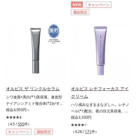
るおいやバリア機能にアプローチす
ずしいテクスチャーを追求しまし
ズに。3ステップで上向き(*10)のハ
です。日本初・超微粒子技術(*1)
NEW
キャンペーン
る初期エイジングケアシリーズで
た。まるで美容液級のなめらかさで
リと透明感を。効果的なシナジー設
で、さっと塗り広げるだけで濃いメ
通販限定
す。「うるおいの質」に着目し、肌
肌にぴったり密着し、SPF50+・
計で、あなたのエイジングケアを応
イクはもちろん毛穴悩みも取り去
荒れを予防しながらうるおいに満ち
PA++++という高い紫外線カット力
援します。*1 メラニンの生成を抑
り、一瞬で気持ちのいい素肌へ。ス
た美しい肌へと導きます。ポーラ・
ながら、白浮きしにくい処方に。シ
え、シミ・ソバカスを防ぐ（ウォッ
キンケア0番目に、かつてないクレ
オルビスグループ独自の肌荒れ防止
ワ改善・美白を叶えながら、紫外線
シュ除く）*2 オルビス内スキンケ
ンジング(*2)をご用意しました。ポ
有効成分として、「DF-パンテノー
を味方にしてあなたの肌を守る最高
アシリーズの保湿力*3 年齢に応じ
ーラ化成は独自の先端研究により、
ル(*3)」を国内唯一(*4)、高濃度で
峰顔用日焼け止めです。*1 メラニ
たお手入れのこと*4 うるおいによ
ナノバブルよりも小さい超微粒子
配合。角層のバリア機能にアプロー
ンの生成を抑え、シミ・ソバカスを
る*5 乾燥、ハリ・ツヤのなさ
(*3)をクレンジングに搭載すること
チして肌荒れを防ぎ、肌不調にゆら
防ぐ*2 化粧膜のくずれにくさ、肌
*6 乾燥による*7 保湿成分*8
に成功。毛穴よりはるかに小さい超
がない肌を叶えます。そして、独自
をうるおして保護すること*3 オル
ロニセラカエルレア果汁、ノバラエ
微粒子とオイルが肌と汚れの間に入
研究に基づいたアプローチ成分
ビス内最高の紫外線カットレベル*4
キス配合＝うるおいを与えハリと透
り込み、小さくばらけて肌表面にう
「MCアクティベーター(*5)」。肌
紫外線に瞬時に反応して、膜が厚く
明感に満ちた肌へ導く保湿成分*9
るおいベールを形成。これにより、
のうるおいを引き出し・高めて、ハ
なり始めることおよび表面に新たな
メマツヨイグサ抽出液、スイカズラ
洗い流した瞬間に汚れが肌に再付着
オルビス ザ リンクルセラム
オルビス レチフォーカス アイ
リ感あふれる肌へと導きます。うる
膜ができ始めることで膜が強くくず
エキス配合＝角層のすみずみまで水
することを防止し、細かい毛穴汚れ
クリーム
おいに満ちたゆらがない肌をご体感
れにくくなり、密閉することで保湿
分・油分を保ち、ハリ・ツヤを与え
シワ改善×美白(*1)美容液。速攻型
をごっそりするん！角栓溶解オイル
いただくために設計された3ステッ
成分を浸透促進すること（角層ま
る保湿成分*10 気持ちのことアレ
ナイアシンアミド複合体(*2)がすば
(*4)が詰まりや黒ずみも溶かして、
ハリ感みなぎるまなざしへ。レチノ
プで、いつも力強く美しくあり続け
で）*5 保湿成分*6 角層まで＜使用
ルギーテスト済＝全ての方にアレル
やく浸透(*3)。ピンと、パッと。大
税込4,950円～
毛穴の目立ちにくいすべすべ肌に洗
ール(*1)配合、夜の目元美容液。オ
るあなたを応援します。*1 肌にう
量目安＞大きめのパール1粒程度
ギーが起こらないということではあ
人の肌にハリ感を。シワ改善×美白
い上げます。大人肌のためのくすみ
ルビスの目元技術を結集し、ハリ感
税込3,300円
るおいが満ち、維持されている状態
※全顔使用の場合＜使用ステップ＞
りません。
(*1)美容液。ポーラ化成 研究所の独
(*5)を晴らすアプローチによって圧
みなぎるまなざしへ。レチノール
（4.5 /
555
件）
*2 年齢に応じたお手入れのこと
洗顔料 ⇒ 化粧水 ⇒ 保湿液 ⇒オル
自研究で見出した、速攻型ナイアシ
巻の洗浄力と保湿力を叶え、毛穴目
(*1)配合の目元美容液です。目元悩
（4.28 /
171
件）
キャンペーン
通販限定
*3 デクスパンテノールW*4
ビス リンクルブライトUVプロテク
ンアミド複合体(*2)と浸透サポート
立ち(*6)や乾燥によるくすみをケア