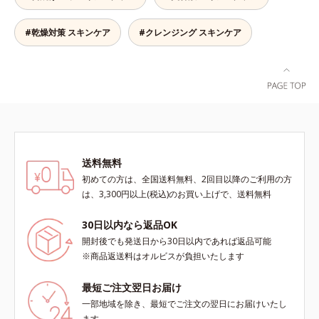
高めて、ハリ感あふれる肌へと導き
おいを引き出し・高めて、ハリ感あ
ます。うるおいに満ちたゆらがない
ふれる肌へと導きます。うるおいに
#乾燥対策 スキンケア
#クレンジング スキンケア
肌をご体感いただくために設計され
満ちたゆらがない肌をご体感いただ
た3ステップで、いつも力強く美し
くために設計された3ステップで、
くあり続けるあなたを応援します。
いつも力強く美しくあり続けるあな
*1 肌にうるおいが満ち、維持され
たを応援します。*1 肌にうるおい
ている状態*2 年齢に応じたお手入
が満ち、維持されている状態*2 年
れのこと*3 デクスパンテノール
齢に応じたお手入れのこと*3 デク
W*4 2022年5月 Mintel社データベ
スパンテノールW*4 2022年5月
ース及び先行技術調査による当社調
Mintel社データベース及び先行技術
べ*5 オトギリソウエキス配合＝肌
調査による当社調べ*5 オトギリソ
送料無料
にうるおいを与え、うるおいに満ち
ウエキス配合＝肌にうるおいを与
初めての方は、全国送料無料、2回目以降のご利用の方
たハリツヤ肌へ導く保湿成分
え、うるおいに満ちたハリツヤ肌へ
は、3,300円以上(税込)のお買い上げで、送料無料
導く保湿成分各商品の詳しい情報は
商品ページをご覧ください。・
30日以内なら返品OK
BEAUTY夏祭りは、こちら
開封後でも発送日から30日以内であれば返品可能
※商品返送料はオルビスが負担いたします
最短ご注文翌日お届け
一部地域を除き、最短でご注文の翌日にお届けいたし
ます