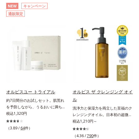
(*3)顔用日焼け止めです。ポーラ化
ーズ。オルビスユー ドットシリー
NEW
キャンペーン
成の独自研究による、紫外線に反応
ズは、年齢による肌悩み一つ一つを
通販限定
して強固な膜を形成する技術「瞬間
対処するのではなく、肌で起きてい
オートディフェンステクノロジー
ることの根本原因に着目。加齢とと
(*4)」を搭載。紫外線を浴びた膜が
もに現れる年齢サイン(*5)について
厚く強靭に進化することで、紫外線
研究を進めたところ、弾力感のない
が強い環境でも汗やくずれから肌を
状態である「ハリのなさ」や、くす
守り、美容成分(*5)の浸透を促進
み(*6)などが現れている状態である
(*6)します。有効成分「ナイアシン
「透明感のなさ」が現れることで大
アミド」配合。真皮のコラーゲン産
人の肌印象に大きな影響を与えてい
生を促進し今あるシワを改善。メラ
ることが分かりました。そこでオル
ニンの受け渡しを抑制することで、
ビスユー ドットシリーズは美容成
未来のシミ・ソバカスも予防しま
分(*7)として「G.D.F.アクティベー
す。今あるシワも未来のシミにもア
ター(*8)」を配合。そして、従来か
オルビスユー トライアル
オルビス ザ クレンジング オイ
プローチ。保湿成分が日中の肌にも
ら配合している美白有効成分「トラ
ル
約7日間分のお試しセット。肌荒れ
うるおいを与え、明るくなめらかな
ネキサム酸」を配合しました。さら
を予防しながら、うるおいに満ちた
肌へ導きます。さらに落ちにくくす
に、シリーズ共通の美容成分(*7)
洗浄力と保湿力を両立した至福のク
美しい肌へ。7000種を超える成分
税込1,320円
るとキシキシし、塗りごこちを優先
「GLルートブースター(*9)」を配合
レンジングオイル。日本初の超微粒
から厳選し、「うるおいの質(*1)」
すると膜がくずれやすくなる日焼け
することで、肌のふっくら感や透明
子技術(*1)が毛穴奥の微細な汚れに
税込1,210円～
に着目した初期エイジングケア(*2)
止めのジレンマを解消すべく試作を
感を叶えます。美白ケアしながら多
アプローチ。圧倒的な洗浄力と毛穴
（3.89 /
64
件）
シリーズオルビスユーは肌本来のう
重ね、落ちにくくのびのよいみずみ
角的なエイジングケアが叶うシリー
悩みに着目したクレンジングオイル
（4.36 /
790
件）