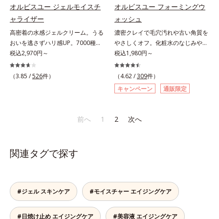
くい仕様です。*1 メイク効果によ
にゆらがない肌を叶えます。そし
オルビスユー ジェルモイスチ
オルビスユー フォーミングウ
る *2 シリカ、酸化チタン、トリエ
て、独自研究に基づいたアプローチ
ャライザー
ォッシュ
トキシカプリリルシラン、アルニカ
成分「MCアクティベーター
高密着の水感ジェルクリーム。うる
濃密クレイで毛穴汚れや古い角質を
花エキス＝唇にうるおいを与える効
(*5)」。肌のうるおいを引き出し・
おいを逃さずハリ感UP。7000種を
やさしくオフ。化粧水のなじみやす
果と、凹凸を補正して見せる効果を
高めて、ハリ感あふれる肌へと導き
超える成分から厳選し、「うるおい
税込2,970円～
い肌に。7000種を超える成分から
税込1,980円～
併せ持つ成分*3 ダイマージリノー
ます。うるおいに満ちたゆらがない
の質(*1)」に着目した初期エイジン
厳選し、「うるおいの質(*1)」に着
ル酸ダイマージリノレイルビス（ベ
肌をご体感いただくために設計され
グケア(*2)シリーズオルビスユーは
目した初期エイジングケア(*2)シリ
ヘニル/イソステアリル/フィトステ
（3.85 /
526
件）
た3ステップで、いつも力強く美し
（4.62 /
309
件）
肌本来のうるおいやバリア機能にア
ーズオルビスユーは肌本来のうるお
リル）＝均一でムラのない鮮やかな
くあり続けるあなたを応援します。
キャンペーン
通販限定
プローチする初期エイジングケアシ
いやバリア機能にアプローチする初
発色を叶える成分*4 ラウリルPEG‐
*1 肌にうるおいが満ち、維持され
リーズです。「うるおいの質」に着
期エイジングケアシリーズです。
10トリス（トリメチルシロキシ）シ
ている状態*2 年齢に応じたお手入
目し、肌荒れを予防しながらうるお
「うるおいの質」に着目し、肌荒れ
リルエチルジメチコン＝水分によっ
れのこと*3 デクスパンテノール
前へ
1
2
次へ
いに満ちた美しい肌へと導きます。
を予防しながらうるおいに満ちた美
て密着性を向上させ色持ちを叶える
W*4 2022年5月 Mintel社データベ
ポーラ・オルビスグループ独自の肌
しい肌へと導きます。ポーラ・オル
成分
ース及び先行技術調査による当社調
荒れ防止有効成分として、「DF-パ
ビスグループ独自の肌荒れ防止有効
べ*5 オトギリソウエキス配合＝肌
関連タグで探す
ンテノール(*3)」を国内唯一(*4)、
成分として、「DF-パンテノール
にうるおいを与え、うるおいに満ち
高濃度で配合。角層のバリア機能に
(*3)」を国内唯一(*4)、高濃度で配
たハリツヤ肌へ導く保湿成分
アプローチして肌荒れを防ぎ、肌不
合。角層のバリア機能にアプローチ
調にゆらがない肌を叶えます。そし
して肌荒れを防ぎ、肌不調にゆらが
#ジェル スキンケア
#モイスチャー エイジングケア
て、独自研究に基づいたアプローチ
ない肌を叶えます。そして、独自研
成分「MCアクティベーター
究に基づいたアプローチ成分「MC
#日焼け止め エイジングケア
#美容液 エイジングケア
(*5)」。肌のうるおいを引き出し・
アクティベーター(*5)」。肌のうる