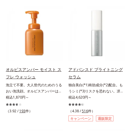
みをマルチにケアするレチノール
2022年5月 Mintel社データベース及
ター N各商品の詳しい情報は商品ペ
成分(*4)を配合。シワ改善・美白の
し、毎日のメイクが楽しくなる晴れ
と、ハリ感をサポートするペプチド
び先行技術調査による当社調べ*5
ージをご覧ください。・BEAUTY夏
有効成分「ナイアシンアミド」の浸
やかな肌に導きます。*1 ポーラ化
(*2)の2種の成分が深いうるおいを
オトギリソウエキス配合＝肌にうる
祭りは、こちら
透スピードがアップ(*5)し、浸透し
成独自の（Ｃ１２－２０）アルキル
与え、湧き上がるようなハリ感を呼
おいを与え、うるおいに満ちたハリ
にくい大人肌の深く(*3)まで素早く
グルコシド（保湿）で形成するミセ
び覚まします。ハリ膜がのび広が
ツヤ肌へ導く保湿成分アレルギーテ
届けます。真皮のコラーゲン産生を
ルから、汚れをはね返す水の膜をつ
り、肌表面にピン！としたハリ感を
スト済＝全ての方にアレルギーが起
促進し、年齢とともに刻まれる深い
くる技術が日本初（2024年12月時
与え、さらに疑似セラミド(*3)が角
こらないということではありませ
悩みのシワを改善しながら、過剰な
点、J－GLOBALによる自社調べ）
層の隙間に浸透(*4)。夜のスキンケ
ん。
メラニン生成を防ぎ未来のシミ・ソ
*2 オルビス内でかつてないオイル
アの最後にプラスすることで乾燥に
バカスを予防します。さらに独自研
クレンジングのこと*3 ポーラ化成
よる小ジワを目立たなくし、ハリ感
究に基づいた浸透型ハリ保湿成分
独自の（Ｃ１２－２０）アルキルグ
みなぎる目元を目指します。*1 レ
(*6)で大人肌にハリ感をプラス。す
ルコシド（保湿）で形成するミセル
チノール配合＝保湿成分*2 パルミ
オルビスアンバー モイスト ス
アドバンスド ブライトニング
るっと伸び広がるテクスチャー
*4 炭酸ジカプリリル*5 乾燥や汚れ
トイルトリペプチド－5配合＝保湿
フレ ウォッシュ
セラム
で、"顔全体にご使用いただける設
による*6 キメの乱れによる＜使用
成分*3 ラウロイルグルタミン酸ジ
泡立て不要。大人世代のためのうる
独自美白(*1)有効成分(*2)配合。も
計"。見えているシワはもちろん、
量目安＞適量＜使用ステップ＞オル
（フィトステリル/オクチルドデシ
おい泡洗顔。オルビスアンバーは、
うシミ(*3)リスクを恐れない。冴え
自分では気づきにくい死角のシワの
ビス ザ クレンジング オイル ⇒
ル）配合＝保湿成分*4 角層まで
いつも⾃然体で美しくありたいと願
税込1,870円～
わたる透明美肌(*4)へ。先端肌科学
税込4,620円～
改善にも効果を発揮します。*1 メ
洗顔料 ⇒ 化粧水 ⇒ 保湿液
う⼤⼈世代に寄り添うブランドで
が導く、透明感あふれる輝き(*4)
ラニンの生成を抑え、シミ・ソバカ
※W洗顔が必要です＜使用方法＞1.
す。年齢印象研究に基づいた肌サイ
へ。今の自分の肌も未来の肌もあき
スを防ぐ*2 ナイアシンアミド（有
適量（2プッシュ程度）をとり、手
（3.92 /
193
件）
（4.38 /
516
件）
エンスで、複合的なお悩みにアプロ
らめない、自分史上最高の冴えわた
効成分）、水添大豆リン脂質、フィ
のひら全体にさっと広げます。2.肌
キャンペーン
通販限定
ーチ。大人世代の肌に向き合い、手
る透明美肌(*4)を目指すには、美肌
トステロール、水（基剤）、
の上で軽くらせんを描くように、メ
軽なお手入れで賢いケアを。ライフ
の阻害要因となるうるおい不足やシ
BG（保湿）*3 角層まで*4 K石けん
イクとよくなじませます。※落ちに