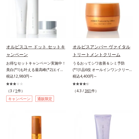
ころ、弾力感のない状態である「ハ
齢サインについて研究を進めたとこ
るおい不足など*3 お手入れのファ
ミ・ソバカスを防ぐ（ウォッシュを
リのなさ」や、くすみ(*7)などが現
ろ、弾力感のない状態である「ハリ
ーストステップのこと*4 細胞間脂
除く）*2 オルビス内スキンケアシ
れている状態である「透明感のな
のなさ」や、くすみ(*5)などが現れ
質に類似した構造*5 保湿成分
リーズの保湿力*3 年齢に応じたお
さ」が、大人の肌印象に大きな影響
ている状態である「透明感のなさ」
手入れのこと*4 うるおいによる
を与えていることがわかりました。
が、大人の肌印象に大きな影響を与
*5 乾燥、ハリ・ツヤのなさ*6
そこでオルビスユー ドットシリー
えていることがわかりました。そこ
乾燥による*7 保湿成分*8 ロニ
ズは美容成分(*8)として「G.D.F.ア
でオルビスユー ドットシリーズは
セラカエルレア果汁、ノバラエキス
オルビスユー ドット セットキ
オルビスアンバー ヴァイタル
クティベーター(*9)」を配合。そし
美容成分(*9)として「G.D.F.アクテ
配合＝うるおいを与えハリと透明感
ャンペーン
トリートメントクリーム
て、従来から配合している美白(*1)
ィベーター(*10)」を配合。そし
に満ちた肌へ導く保湿成分*9 メマ
お得なセットキャンペーン実施中！
うるおってシワ改善＆シミ予防
有効成分「トラネキサム酸」を配合
て、従来から配合している美白(*1)
ツヨイグサ抽出液、スイカズラエキ
美白(*1)も叶える最高峰(*2)エイジ
(*1)1品6役 オールインワンクリー
しました。さらに、シリーズ共通の
有効成分「トラネキサム酸」を配合
ス配合＝角層のすみずみまで水分・
ングケア(*3)。ハリも透明感(*4)も
税込12,980円～
ム。オルビスアンバーは、いつも⾃
税込4,400円～
美容成分「GLルートブースター
しました。さらに、シリーズ共通の
油分を保ち、ハリ・ツヤを与える保
結果主義。年齢サイン(*5)の因子に
然体で美しくありたいと願う⼤⼈世
(*10)」を配合することで、肌のふ
美容成分「GLルートブースター
湿成分*10 気持ちのこと
着目した肌科学エイジングケア(*3)
代に寄り添うブランドです。年齢印
っくら感や透明感を叶えます。美白
(*11)」を配合することで、肌のふ
（3 /
1
件）
（4.3 /
361
件）
シリーズ。オルビスユー ドットシ
象研究に基づいた肌サイエンスで、
ケアしながら多角的なエイジングケ
っくら感や透明感を叶えます。美白
キャンペーン
通販限定
リーズは、年齢による肌悩み一つ一
複合的なお悩みにアプローチ。大人
アが叶うシリーズに。3ステップで
ケアしながら多角的なエイジングケ
つを対処するのではなく、肌で起き
世代の肌に向き合い、手軽なお手入
上向き(*11)のハリと透明感を。効
アが叶うシリーズに。3ステップで
ていることの根本原因に着目。加齢
れで賢いケアを。ライフスタイルに
果的なシナジー設計で、あなたのエ
上向き(*12)のハリと透明感を。効
とともに現れる年齢サイン(*5)につ
なじむ、若々しい印象(*2)作りのサ
イジングケアを応援します。*1 メ
果的なシナジー設計で、あなたのエ
いて研究を進めたところ、弾力感の
ポートをします。オルビスアンバー
ラニンの生成を抑え、シミ・ソバカ
イジングケアを応援します。*1 メ
ない状態である「ハリのなさ」や、
ヴァイタルトリートメントクリーム
スを防ぐ（ウォッシュを除く）*2
ラニンの生成を抑え、シミ・ソバカ