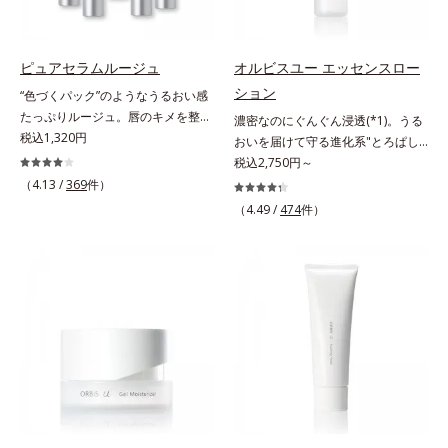
年齢に応じたお手入れのこと*4 う
肌をやわらかくしながら角層まで浸
けのケアに留まらず、洗うたびにく
るおいによる*5 乾燥、ハリ・ツヤ
透。ADセラミドミックスが肌をす
すみをため込まないすこやかな肌に
のなさ*6 乾燥による*7 保湿成分*8
こやかに整え、うるおいを蓄える肌
整え、パールエキス(*3)とヒアルロ
ロニセラカエルレア果汁、ノバラエ
ピュアセラムルージュ
オルビスユー エッセンスロー
へと導きます。洗顔後すぐに使うこ
ン酸(*4)がうるおって透き通るよう
キス配合＝うるおいを与えハリと透
ション
“色づくパック”のようなうるおい感
とで、あとのオールインワンクリー
な透明感を叶えます。顔色がどんよ
明感に満ちた肌へ導く保湿成分*9
たっぷりルージュ。唇のキメを整え
濃密なのにぐんぐん浸透(*1)。うる
ムの肌なじみを高め、うるおいとツ
りしている、ファンデのノリがイマ
メマツヨイグサ抽出液、スイカズラ
リップの土台をつくり鮮やかな発色
税込1,320円
おいを届けて守る進化系"とろぱし
ヤのある肌を叶えます。*1 肌にハ
イチ、肌のざらつきやくすみが気に
エキス配合＝角層のすみずみまで水
を叶えます。唇にたっぷりうるおい
ゃ"ローション。7000種を超える成
税込2,750円～
リを与え若々しい印象*2 スクワラ
なる、化粧水が肌になじまな
分・油分を保ち、ハリ・ツヤを与え
を与えながら鮮やかに色づく、スキ
分から厳選し、「うるおいの質
（4.13 /
369
件）
ン、トリ（カプリル酸／カプリン
い……。こんなお悩みが気になると
る保湿成分*10 気持ちのこと各商品
ンケア発想の美発色ルージュ(口紅)
(*1)」に着目した初期エイジングケ
酸）グリセリル＝肌をやわらかくほ
きに。週に1～4回、いつもの洗顔料
（4.49 /
474
件）
の詳しい情報は商品ページをご覧く
です。荒れやすいデリケートな唇の
ア(*2)シリーズオルビスユーは肌本
ぐす複合成分
と置き換えてお使いください。*1
ださい。・BEAUTY夏祭りは、こち
キメを整えて、リップの土台をつく
来のうるおいやバリア機能にアプロ
角層肥厚や乾燥などによる*2 汚れ
ら
ります。乾燥や凹凸などの唇悩みを
ーチする初期エイジングケアシリー
を除去することで健やかな肌を保
解決(*1)する「リップトリートメン
ズです。「うるおいの質」に着目
ち、うるおいを保つことで肌を整え
ト成分(*2)」や、鮮やかな発色で、
し、肌荒れを予防しながらうるおい
ること*3 加水分解コンキオリン*4
均一な質感に整った唇にのせること
に満ちた美しい肌へと導きます。ポ
ヒアルロン酸Na
でより美しく色づく「クリアカラー
ーラ・オルビスグループ独自の肌荒
成分(*3)」を配合。さらに吐息や飲
れ防止有効成分として、「DF-パン
み物の水分を取り込んでリップの密
テノール(*3)」を国内唯一(*4)、高
着性を高める「ウォーターゲル成分
濃度で配合。角層のバリア機能にア
(*4）」で、マスクに色移りもしに
プローチして肌荒れを防ぎ、肌不調