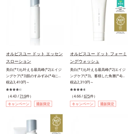
に、あと一歩肌悩みが晴れない…。
ことの根本原因に着目。加齢ととも
肌*5 ターンオーバーを促進して、
そんな大人の肌悩みにアプローチす
に現れる年齢サインについて研究を
メラニンの塊を微細化すること*6
る先行型美容液です。日本初(*1)、
進めたところ、弾力感のない状態で
アルテアエキス配合＝保湿成分各商
毛穴約1/1000ナノサイズの極小カ
ある「ハリのなさ」や、くすみ(*6)
品の詳しい情報は商品ページをご覧
プセルの表面は肌になじみやすい構
などが現れている状態である「透明
ください。・BEAUTY夏祭りは、こ
造(*4)。内包した美容成分(*5)の浸
感のなさ」が、大人の肌印象に大き
ちら
透をサポートし、角層すみずみをう
な影響を与えていることがわかりま
るおいで満たします。さらに“うる
した。そこでオルビスユー ドット
おいの通り道”を作って化粧水のな
シリーズは美容成分(*7)として
オルビスユー ドット エッセン
オルビスユー ドット フォーミ
じみ感をUP。化粧水前に使うこと
「G.D.F.アクティベーター(*8)」を
スローション
ングウォッシュ
で、普段の化粧水の手ごたえをより
配合。そして、従来から配合してい
美白(*1)も叶える最高峰(*2)エイジ
美白(*1)も叶える最高峰(*2)エイジ
実感できる、しっとり整った肌状態
る美白(*1)有効成分「トラネキサム
ングケア(*3)肌のすみずみ(*4)にし
ングケア(*3)。蓄積した角層(*4)を
へ。化粧水前に2プッシュ使うだけ
酸」を配合しました。さらに、シリ
みわたるうるおい充満ローション。
税込3,410円～
絡めとりくすみ(*5)を晴らす高密着
税込2,310円～
で、うるおいのすき間にぐんぐん入
ーズ共通の美容成分「GLルートブ
ハリも透明感(*5)も結果主義。年齢
マイルドピーリング(*6)洗顔料。ハ
り込み、うるおいで満ち満ちたハリ
ースター(*9)」を配合することで、
サイン(*6)の因子に着目した肌科学
リも透明感(*7)も結果主義。年齢サ
のある美肌へと整えます。*1 クチ
肌のふっくら感や透明感を叶えま
（4.43 /
719
件）
（4.66 /
675
件）
エイジングケア(*3)シリーズ。オル
イン(*8)の因子に着目した肌科学エ
ナシ果実エキス、ハトムギ種子エキ
す。美白ケアしながら多角的なエイ
キャンペーン
通販限定
キャンペーン
通販限定
ビスユー ドットシリーズは、年齢
イジングケア(*3)シリーズ。オルビ
ス、ユズ果実エキス、水添レシチ
ジングケアが叶うシリーズに。3ス
による肌悩み一つ一つを対処するの
スユー ドットシリーズは、年齢に
ン、フィトステロールズ、（Ｃ１２
テップで上向き(*10)のハリと透明
ではなく、肌で起きていることの根
よる肌悩み一つ一つを対処するので
－２０）アルキルグルコシドの組み
感を。効果的なシナジー設計で、あ
本原因に着目。加齢とともに現れる
はなく、肌で起きていることの根本
合わせが初（2023年4月 Mintel社デ
なたのエイジングケアを応援しま
年齢サインについて研究を進めたと
原因に着目。加齢とともに現れる年
ータベースによる当社調べ）*2 う
す。*1 メラニンの生成を抑え、シ