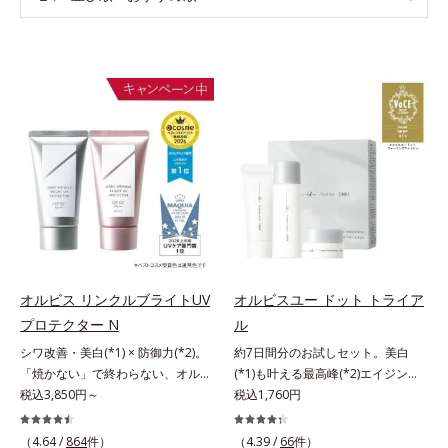
オルビス リンクルブライトUV
オルビスユー ドット トライア
プロテクター N
ル
シワ改善・美白(*1) × 防御力(*2)。
約7日間分のお試しセット。美白
「焼かない」で終わらない、オルビ
(*1)も叶える最高峰(*2)エイジング
ス最高峰(*3)日焼け止め。シワ改
税込3,850円～
ケア(*3)。ハリも透明感(*4)も結果
税込1,760円
善・美白(*1) × 防御力(*2)「焼かな
主義。年齢サイン(*5)の因子に着目
い」で終わらないオルビス最高峰
した肌科学エイジングケア(*3)シリ
（4.64 /
864
件）
（4.39 /
66
件）