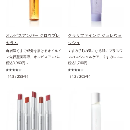
くすみ(*6)などが現れている状態で
「オルビスアンバー ヴァイタルト
オルビス内スキンケアシリーズの保
スを防ぐ（ウォッシュを除く）*2
ある「透明感のなさ」が現れること
リートメントクリーム」は、1品
湿力*3 年齢に応じたお手入れのこ
オルビス内スキンケアシリーズの保
で大人の肌印象に大きな影響を与え
で、化粧水、クリーム、シワ改善・
と*4 角層まで*5 うるおいによ
湿力*3 年齢に応じたお手入れのこ
ていることが分かりました。そこで
美白(*1)美容液、乳液・保湿液、ネ
る*6 乾燥、ハリ・ツヤのなさ
と*4 剥がれずに肌に蓄積した古い
オルビスユー ドットシリーズは美
ッククリーム(*3)、パックの6役を
*7 乾燥による*8 保湿成分*9
角層*5 乾燥による*6 洗浄によ
容成分(*7)として「G.D.F.アクティ
担い、複合的にアプローチ。Wナイ
ロニセラカエルレア果汁、ノバラエ
る物理的効果*7 うるおいによる
オルビスアンバー グロウプレ
クラリファイング ジュレウォ
ベーター(*8)」を配合。そして、従
アシン(*4)によるシワ改善・シミ予
キス配合＝うるおいを与えハリと透
*8 乾燥、ハリ・ツヤのなさ*9
セラム
ッシュ
来から配合している美白有効成分
防に加え、複合成分コラーゲンコン
明感に満ちた肌へ導く保湿成分
保湿成分*10 ロニセラカエルレア
角層深くまで成分を届けるオイルイ
くすみ(*1)の気になる肌にプラスワ
「トラネキサム酸」を配合しまし
プレックスSPが肌のハリを徹底サポ
*10 メマツヨイグサ抽出液、スイ
果汁、ノバラエキス配合＝うるおい
ン先行型美容液。オルビスアンバー
ンのスペシャルケア。くすみレスの
た。さらに、シリーズ共通の美容成
ート。肌なじみのよいクリーム構造
カズラエキス配合＝角層のすみずみ
を与えハリと透明感に満ちた肌へ導
は、いつも⾃然体で美しくありたい
税込3,960円～
輝くような素肌へ。肌表面の余分な
税込1,760円
分(*7)「GLルートブースター(*9)」
で角層まで保湿成分が浸透し、うる
まで水分・油分を保ち、ハリ・ツヤ
く保湿成分*11 メマツヨイグサ抽
と願う⼤⼈世代に寄り添うブランド
角層を落として、くすみ(*1)レスな
を配合することで、肌のふっくら感
おいをギュッと閉じ込めます。洗顔
を与える保湿成分*11 気持ちのこ
出液、スイカズラエキス配合＝角層
です。年齢印象研究に基づいた肌サ
輝くような素肌へ整える(*2)スペシ
や透明感を叶えます。美白ケアしな
の後、これ1品だけでマルチにケ
と
のすみずみまで水分・油分を保ち、
（4.3 /
253
件）
（4.2 /
205
件）
イエンスで、複合的なお悩みにアプ
ャル洗顔料です。いつもの洗顔料の
がら多角的なエイジングケアが叶う
ア。うるおいのベールで守られた、
ハリ・ツヤを与える保湿成分*12
ローチ。大人世代の肌に向き合い、
代わりに、10秒ほどくるくるとなじ
シリーズに。3ステップで上向き
ハリ感のあるなめらかな肌を叶えま
気持ちのこと
手軽なお手入れで賢いケアを。ライ
ませてから洗い流すだけ。ぷるんと
(*10)のハリと透明感を。効果的な
す。*1 メラニンの生成を抑え、シ
フスタイルになじむ、若々しい印象
したジェルが肌表面の角層をやわら
シナジー設計で、あなたのエイジン
ミ・ソバカスを防ぐ*2 肌にハリを
(*1)作りのサポートをします。オル
かくして絡めとり、スクラブがやさ
グケアを応援します。*1 メラニン
与え若々しい印象*3 首のうるおい
ビスアンバー グロウプレセラムオ
しく取り去ります。さらに注目した
の生成を抑え、シミ・ソバカスを防
ケアとして*4 ナイアシンアミド
イルイン先⾏型美容液「オルビスア
いのはクリアな肌に整えるクリアコ
ぐ（ウォッシュ除く）*2 オルビス
ンバー グロウプレセラム」は、オ
ンディショニング処方と、贅沢に配
内スキンケアシリーズの保湿力*3
イル成分(*2)が肌に素早くなじみ、
合された保湿成分。一瞬取り去るだ