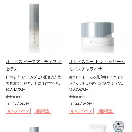
スタイルになじむ、若々しい印象(*)
ミを予防するお手入れを続けること
素地、ホホバアルコール、トリステ
くいメイクを落とす際は、乾いた手
作りのサポートをします。* 肌にハ
が大切だと考えました。そこで、ポ
アリン酸デカグリセリル（基剤）*5
にとり、メイクとしっかりなじませ
リを与え若々しい印象
ーラ・オルビスグループ独自の美白
角層の範囲内における自社従来品処
てください。3.メイクとなじんだ
(*1)有効成分「m-ピクセノール（デ
方との比較*6 ドクダミエキス、シ
ら、水またはぬるま湯でよく洗い流
クスパンテノールW）」を配合。シ
クロヘキサンジカルボン酸ビスエト
します。4.その後、洗顔料で洗顔し
ミの原因になると考えられる“メラ
キシジグリコール（保湿）＜使用量
てください。各商品の詳しい情報は
ニンの塊”を居座らせない(*1)、粉砕
目安＞パール1粒程度＜ご使用ステ
商品ページをご覧ください。・
と排出サポート(*5)の2ステップで
ップ＞洗顔料 ⇒ 化粧水 ⇒ ザ リン
BEAUTY夏祭りは、こちら
メラニンの蓄積を抑え、シミ・ソバ
クルセラム ⇒ 保湿液＜1商品あたり
カスを防ぎます。さらに、「アルテ
の使用回数＞通常サイズ：約90回
オルビス ベースアクティブLP
オルビスユー ドット クリーム
アネスレ(*6)」を配合し、うるおい
（1.5ヵ月程度）ラージサイズ：約
セラム
モイスチャライザー
に満ちた自分本来の澄み渡るような
180回（3ヵ月程度）各商品の詳し
日本初(*1)ナノカプセル配合先行型
美白(*1)も叶える最高峰(*2)エイジ
透明感を目指します。手に取った
い情報は商品ページをご覧くださ
美容液で年齢とともに加速する肌悩
ングケア(*3)指をはね返すような弾
時、なじませた時、後肌、と3段階
い。・BEAUTY夏祭りは、こちら
み(*2)にブレーキを。スキンケアの
税込4,180円～
力感が宿るハリ感 濃密フィットク
税込3,630円～
に変化するテクスチャーは、肌にす
打ち止め感に。年齢とともに加速す
リーム。ハリも透明感(*4)も結果主
ばやくなじみ、毎日の美白ケアを楽
る肌悩み(*2)にブレーキをかけ、化
義。年齢サイン(*5)の因子に着目し
しくする使いごこちを叶えました。
（4.48 /
623
件）
（4.22 /
676
件）
粧水前の土台(*3)づくりで、うるお
た肌科学エイジングケア(*3)シリー
*1 メラニンの蓄積を抑え、シミ・
キャンペーン
通販限定
キャンペーン
通販限定
いに満ち満ちた内側から弾むような
ズ。オルビスユー ドットシリーズ
ソバカスを防ぐ*2 デクスパンテノ
ハリ肌へ。化粧水は二度塗りしない
は、年齢による肌悩み一つ一つを対
ールW*3 これからできるシミのこ
と不安…。いろいろケアしているの
処するのではなく、肌で起きている
と*4 うるおいによる透明感のある