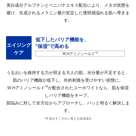
美白成分アルブチンとベニバナエキス配合により、メタボ状態を
避け、
生成されるメラニン量の安定した透明感溢れる肌へ導きま
す。
低下したバリア機能を、
エイジング
“保湿”で高める
ケア
W.Hアミノシールド
*8
うるおいを維持する力が弱まる大人の肌。水分量が不足すると、
肌のバリア機能が低下し、外的刺激を受けやすい状態に。
W.Hアミノシールド
が配合されたユーホワイトなら、肌を保湿
*8
しバリア機能をキープ。
肌悩みに対して全方位からアプローチし、パッと明るく解決しま
す。
*8 肌をすこやかに整える保湿成分