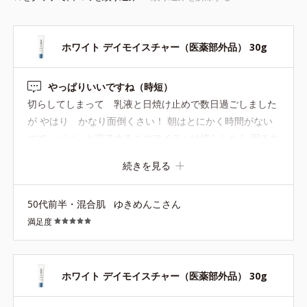
ホワイト デイモイスチャー（医薬部外品） 30g
やっぱりいいですね（時短）
切らしてしまって 乳液と日焼け止めで数日過ごしました
が やはり かなり面倒くさい！ 朝はとにかく時間がない
ので パパっと完了するこのアイテムは切らしたら 困るな
あと実感。 使用感もいいし 美白もかなえるこのアイテ
続きを見る
ム 数本リピートしています
50代前半・混合肌
ゆきめんこさん
満足度
ホワイト デイモイスチャー（医薬部外品） 30g