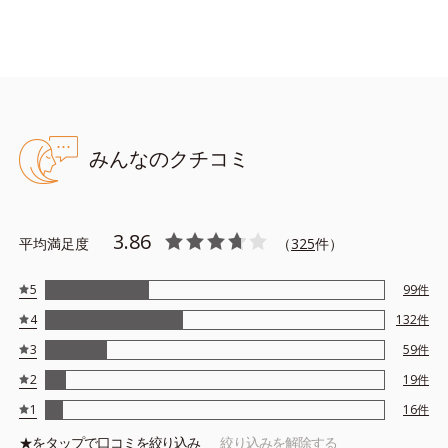
30g（医薬部外品）
気になる紫外線をブロックしつつ、美白有効成分が働きかけま
す。メラニンをケアし、肌のバリア機能を整えます。SPF30・
PA+++。
みんなのクチコミ
使用目安：小豆１～２粒程
※朝・日中のスキンケアの際にご使用ください。
3.86
平均満足度
（
325
件）
●無油分、無香料、無着色 ●紫外線吸収剤不使用●アルブチン配合＝
薬用美白成分●W.H.アミノシールド配合＝肌をすこやかに整える保
湿成分●ベニバナエキス配合＝ツヤやかな肌に導く保湿成分●モイス
5
99
件
トラスティングベール配合＝持続性の高い保湿成分●アルコールフリ
4
132
件
ー
3
59
件
2
19
件
1
16
件
★を
タップ
で口コミを絞り込み
絞り込みを解除する