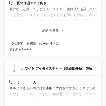
夏の保湿ケアに良き
夏になると買ってしまうモイスチャー 美白成分も入ってい
て安心なモイスチャー しっとりしてお肌にもやさしいので
使いやすい(^_^) UV機能つきもうれしいので夏の保湿にピ
ッタリです！
続きを見る
40代後半・敏感肌
ゆーかりさん
満足度
ホワイト デイモイスチャー（医薬部外品） 30g
うーーーーん
オルビスさんの商品は基本的に大好きですが、これはごめ
んなさい…イマイチでした。 伸び悪くて、ものすごくムラ
になります。少量でもモロモロがひどいです。これを塗っ
た上に下地やファンデーションをしようものなら、とても