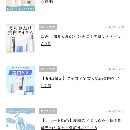
な理由
2026/07/28
スキンケア
日差し強まる夏のピンチに！美白ケアアイテ
ム5選
2026/07/23
スキンケア
【★4.3超え】クチコミで大人気の美白ケア
TOP3
2026/07/23
スキンケア
【ショート動画】夏肌のベタつきを一掃！新
発売のふきとり化粧水の使い方