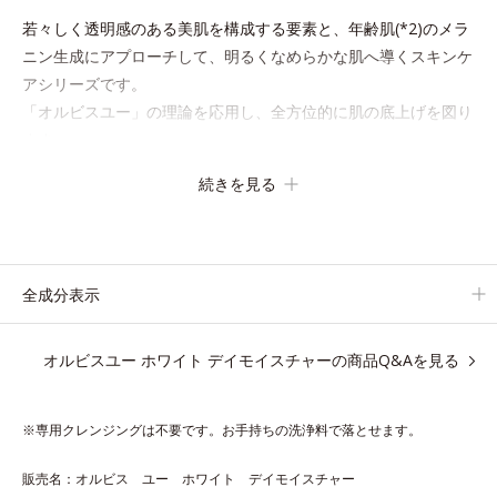
若々しく透明感のある美肌を構成する要素と、年齢肌(*2)のメラ
ニン生成にアプローチして、明るくなめらかな肌へ導くスキンケ
アシリーズです。
「オルビスユー」の理論を応用し、全方位的に肌の底上げを図り
ます。
さらに、シミと年齢の関係に着目。点在するシミだけでなく、メ
続きを見る
ラニンが蓄積しがちな年齢肌の“メラニンメタボ(*3)”にアプロー
チして、澄みわたる美肌を目指します。
*1 メラニンの生成を抑え、シミ・ソバカスを防ぐ
全成分表示
*2 年齢を重ねた肌
*3 メラニンが過剰に生成する状態
オルビスユー ホワイト デイモイスチャーの商品Q&Aを見る
アレルギーテスト済＝全ての方にアレルギーが起こらないということで
はありません。
※専用クレンジングは不要です。お手持ちの洗浄料で落とせます。
販売名：オルビス ユー ホワイト デイモイスチャー
【Step3 昼用保湿】ホワイト デイモイスチャー