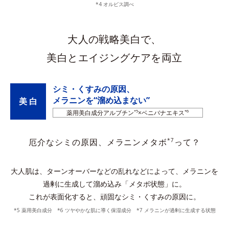
*4 オルビス調べ
大人の戦略美白で、
美白とエイジングケアを両立
シミ・くすみの原因、
メラニンを“溜め込まない”
美 白
薬用美白成分アルブチン
*5
×ベニバナエキス
*6
*7
厄介なシミの原因、メラニンメタボ
って？
大人肌は、ターンオーバーなどの乱れなどによって、メラニンを
過剰に生成して溜め込み「メタボ状態」に。
これが表面化すると、頑固なシミ・くすみの原因に。
*5 薬用美白成分 *6 ツヤやかな肌に導く保湿成分 *7 メラニンが過剰に生成する状態