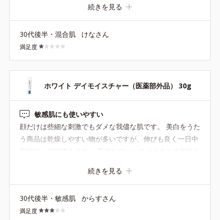
続きを見る
外を歩ける仕上がりではありません…。改善してもらえる
ととても嬉しいです><
30代後半・混合肌
けなさん
満足度
ホワイト デイモイスチャー（医薬部外品） 30g
敏感肌にも使いやすい
顔だけは些細な刺激でもダメな我儘な肌です。 美白をうた
う商品は乾燥しやすい物が多いですが、伸びも良く一日中
乾燥知らずで使えます。 手持ちのベースメイクとの相性も
良くお化粧も綺麗に仕上がります。 刺激を感じる事が無
続きを見る
く、顔の圧迫感や毛穴詰まりも無く快適に使えているので
すが、こちらのUVを使い始めてから洗顔後の油膜感が気に
30代後半・敏感肌
からすさん
なりました(ずっと肌に何かが乗っている感覚) 普段からし
満足度
っかりメイク用のクレンジングと洗顔の為時折酵素洗顔を