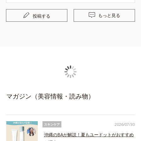
挟んで1週間程使い続けて居ましたが、やはり洗顔後の油
膜感が拭えないのと、おそらく何かの成分が顔に残ってい
もっと見る
投稿する
る為か肌荒れし始めたので使用をやめ、手の甲等で使い切
りを図っています。 相性が良ければリピートしたかったの
ですが自分には合いませんでした…
マガジン（美容情報・読み物）
2026/07/30
スキンケア
沖縄のBAが解説！夏もユードットがおすすめ