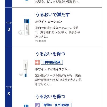
め取る。ピカッと明るい澄み肌へ。
うるおいで満たす
ホワイト ローション
STEP
美白や保湿の成分がぐんぐん浸透
2
*3
。満ち溢れるうるおい、美肌がや
みつきに。
*3 角層内
うるおいを保つ
日中用保湿液
ホワイト デイモイスチャー
紫外線ダメージを防ぎながら、美白
成分が働きかける1本2役で大人の肌
を守りぬく。
STEP
3
うるおいを保つ
普通肌・夜用保湿液