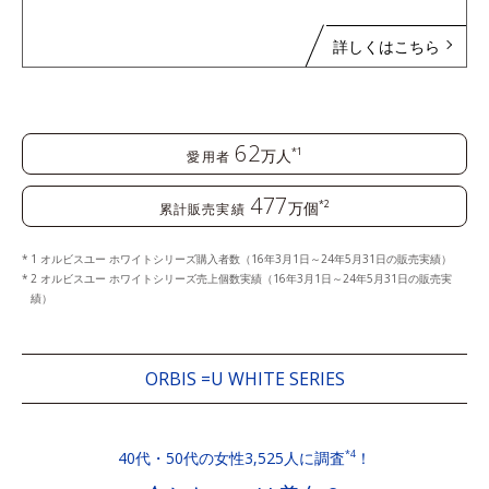
詳しくはこちら
62
万人
*1
愛用者
477
万個
*2
累計販売実績
1 オルビスユー ホワイトシリーズ購入者数（16年3月1日～24年5月31日の販売実績）
2 オルビスユー ホワイトシリーズ売上個数実績（16年3月1日～24年5月31日の販売実
績）
ORBIS =U WHITE SERIES
40代・50代の女性3,525人に調査
！
*4