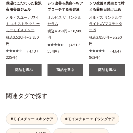
保湿にこだわった贅沢
シワ改善＆美白へWア
シワ改善＆美白まで叶
夜用美白ジェル
プローチする美容液
える薬用日焼け止め
オルビスユー ホワイ
オルビス ザ リンクル
オルビス リンクルブ
ト エキストラ クリー
セラム
ライトUVプロテクタ
ミーモイスチャー
ー N
税込4,950円～16,980
税込3,520円～3,850
円
税込3,850円～8,280
税
円
円
（4.51 /
（4.13 /
554件）
（4.64 /
225件）
863件）
商品を選ぶ
商品を選ぶ
商品を選ぶ
関連タグで探す
#モイスチャー スキンケア
#モイスチャー エイジングケア