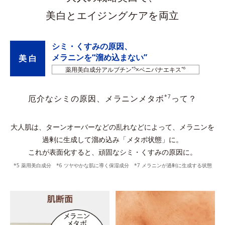
美白とエイジングケアを両立
シミ・くすみの原因、
メラニンを“溜め込まない”
美 白
薬用美白成分アルブチン
*5
×ベニバナエキス
*6
*7
厄介なシミの原因、メラニンメタボ
って？
大人肌は、ターンオーバーなどの乱れなどによって、メラニンを
過剰に生成して溜め込み「メタボ状態」に。
これが表面化すると、頑固なシミ・くすみの原因に。
*5 薬用美白成分 *6 ツヤやかな肌に導く保湿成分 *7 メラニンが過剰に生成する状態