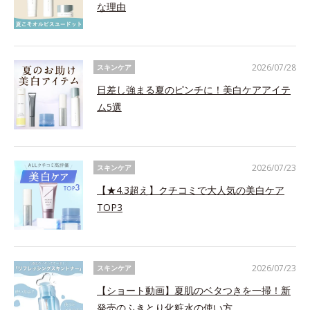
な理由
2026/07/28
スキンケア
日差し強まる夏のピンチに！美白ケアアイテ
ム5選
2026/07/23
スキンケア
【★4.3超え】クチコミで大人気の美白ケア
TOP3
2026/07/23
スキンケア
【ショート動画】夏肌のベタつきを一掃！新
発売のふきとり化粧水の使い方