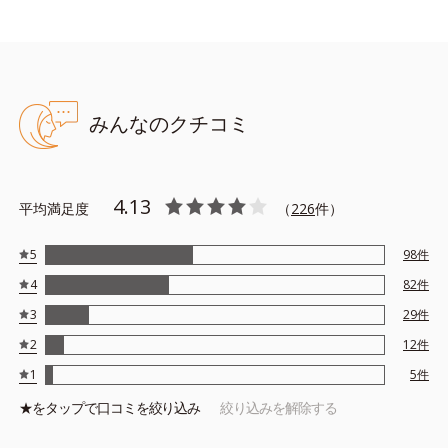
ェルクリーム。
乾きがちな年齢肌におすすめの薬用美白成分・トラネキサム酸
と、濃密なうるおいを叶える浸透型コラーゲン(*4) などを贅沢に
配合。夜のお手入れの際にいつもの保湿液の代わりにおきかえる
みんなのクチコミ
だけで、ワンランク上のあか抜け肌をめざします。
使用目安：小豆１～２粒程度
※夜のスキンケアの際に、保湿液の代わりにご使用ください。
4.13
平均満足度
（
226
件）
5
98
件
●無油分、無香料、無着色 ●トラネキサム酸配合＝薬用美白成分
●コラゲモイストコンプレックス(菩提樹エキス*1・浸透型コラーゲ
4
82
件
ン*2)配合＝肌にうるおいを与え、ふっくら整える保湿成分
3
29
件
●W.H.(Water Hybrid)アミノシールド*3配合＝肌をすこやかに整え
2
12
件
る保湿成分
●ベニバナエキス配合＝ツヤやかな肌に導く保湿成分
1
5
件
●クリーミーマスク処方＝うるおいを閉じ込め、乾燥ダメージから保
★を
タップ
で口コミを絞り込み
絞り込みを解除する
護する処方
*1 シナノキエキス *2コラーゲン・トリペプチド Ｆ *3エクトイ