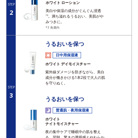
ホワイト ローション
STEP
美白や保湿の成分がぐんぐん浸透
2
*3
。満ち溢れるうるおい、美肌がや
みつきに。
*3 角層内
うるおいを保つ
日中用保湿液
ホワイト デイモイスチャー
紫外線ダメージを防ぎながら、美白
成分が働きかける1本2役で大人の肌
を守りぬく。
STEP
3
うるおいを保つ
普通肌・夜用保湿液
ホワイト
ナイトモイスチャー
夜の集中ケアで睡眠中の肌を整え
る。翌朝、驚きの透明感とやわらか