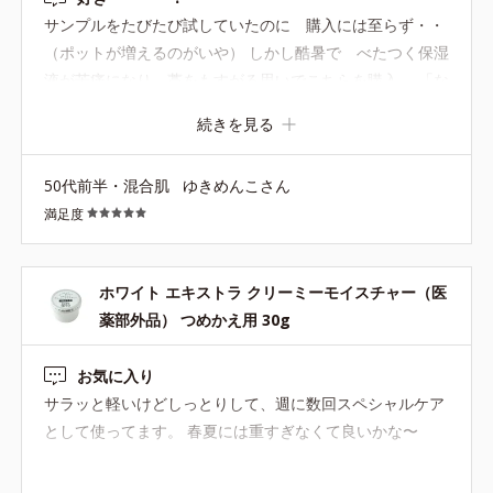
サンプルをたびたび試していたのに 購入には至らず・・
（ポットが増えるのがいや） しかし酷暑で べたつく保湿
液が苦痛になり 藁をもすがる思いでこちらを購入。 「な
んで今まで購入してなかった？」と悔やまれるくらいの
続きを見る
求めていた使用感。 さっぱりジェルなのに 潤いはしっか
り。 昔からある商品だから すこしポットのデザイン古い
50代前半・混合肌
ゆきめんこさん
かな？って思ってたけど 手に取ると 楕円でむしろ使いや
満足度
すい
ホワイト エキストラ クリーミーモイスチャー（医
薬部外品） つめかえ用 30g
お気に入り
サラッと軽いけどしっとりして、週に数回スペシャルケア
として使ってます。 春夏には重すぎなくて良いかな〜