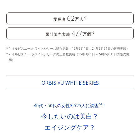
62
万人
*1
愛用者
477
万個
*2
累計販売実績
1 オルビスユー ホワイトシリーズ購入者数（16年3月1日～24年5月31日の販売実績）
2 オルビスユー ホワイトシリーズ売上個数実績（16年3月1日～24年5月31日の販売実
績）
ORBIS =U WHITE SERIES
40代・50代の女性3,525人に調査
！
*4
今したいのは美白？
エイジングケア？