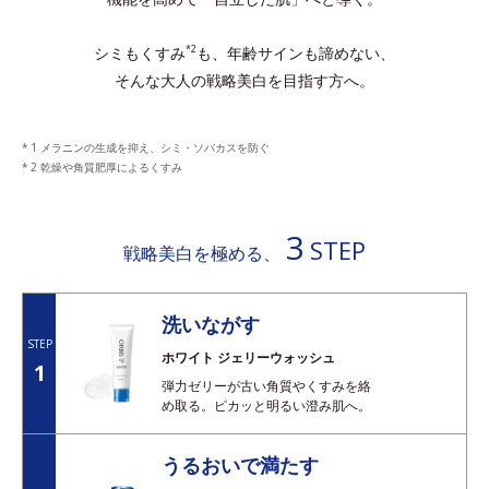
シミもくすみ
も、年齢サインも諦めない、
*2
そんな大人の戦略美白を目指す方へ。
1 メラニンの生成を抑え、シミ・ソバカスを防ぐ
2 乾燥や角質肥厚によるくすみ
3
STEP
戦略美白を極める、
洗いながす
STEP
ホワイト ジェリーウォッシュ
1
弾力ゼリーが古い角質やくすみを絡
め取る。ピカッと明るい澄み肌へ。
うるおいで満たす