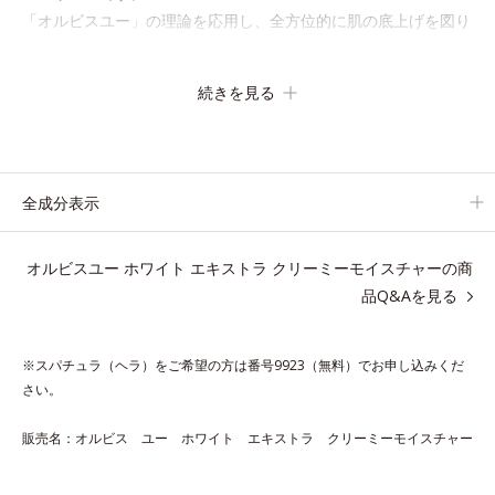
「オルビスユー」の理論を応用し、全方位的に肌の底上げを図り
ます。
さらに、シミと年齢の関係に着目。点在するシミだけでなく、メ
続きを見る
ラニンが蓄積しがちな年齢肌の“メラニンメタボ(*2)”にアプロー
チして、澄みわたる美肌を目指します。
*1 年齢を重ねた肌
全成分表示
*2 メラニンが過剰に生成する状態
*3 メラニンの生成を抑え、シミ・ソバカスを防ぐ
オルビスユー ホワイト エキストラ クリーミーモイスチャーの商
*4 コラーゲン・トリペプチド Ｆ
品Q&Aを見る
アレルギーテスト済＝全ての方にアレルギーが起こらないということで
はありません。
※スパチュラ（ヘラ）をご希望の方は番号9923（無料）でお申し込みくだ
さい。
【Step3 夜用スペシャルケア】ホワイト エキスト
販売名：オルビス ユー ホワイト エキストラ クリーミーモイスチャー
ラ クリーミーモイスチャー 30g（医薬部外品）
悩み多き大人肌をクリーミーなうるおいで包み込む、美白(*3)ジ