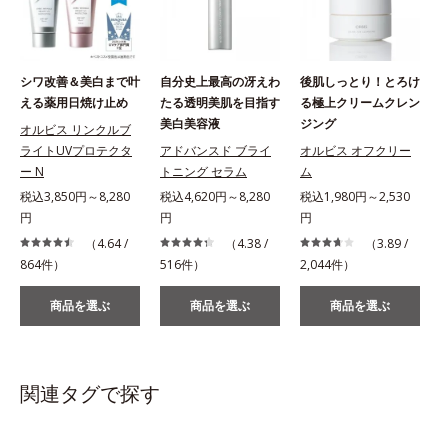
シワ改善＆美白まで叶
自分史上最高の冴えわ
後肌しっとり！とろけ
える薬用日焼け止め
たる透明美肌を目指す
る極上クリームクレン
美白美容液
ジング
オルビス リンクルブ
ライトUVプロテクタ
アドバンスド ブライ
オルビス オフクリー
ー N
トニング セラム
ム
税
税込3,850円～8,280
税込4,620円～8,280
税込1,980円～2,530
円
円
円
（4.64 /
（4.38 /
（3.89 /
1
864件）
516件）
2,044件）
商品を選ぶ
商品を選ぶ
商品を選ぶ
関連タグで探す