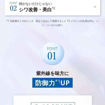
焼かないだけじゃない
シワ改善・美白
*2
*1 化粧膜のくずれにくさ、肌をうるおして保護すること *2 メラニンの生成を抑え、シ
ミ・ソバカスを防ぐ
紫外線を味方に
*1
防御力
UP