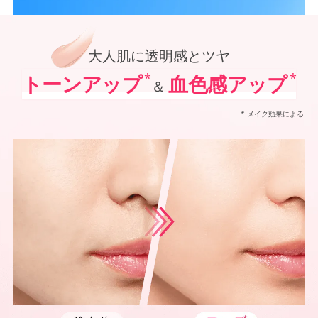
*1
オルビス内最高の紫外線カットレベル
オルビス最高峰*1 SNSで大人気の日焼け止めがパワーアップ！
*2
「VOCE」「美的」「MAQUIA」において発表されるベストコスメUVケア部門での受賞（2021
ポーラ化成 独自技術を搭載進化させた防御力*5✕シワ改善・美白*6、
*3
@cosmeベストコスメアワードでの受賞（2022年～2025年 オルビス調べ リンクルホワイト
*4
2024年12月20日時点（オルビス調べ リンクルホワイトUVプロテクターを含む）
大人肌に透明感とツヤ
*5
化粧膜のくずれにくさ、肌をうるおして保護すること
*6
メラニンの生成を抑え、シミ・ソバカスを防ぐ
*
*
トーンアップ
血色感アップ
＆
*7
紫外線に瞬時に反応して、膜が厚くなり始めることおよび表面に新たな膜ができ始めることで膜
* メイク効果による