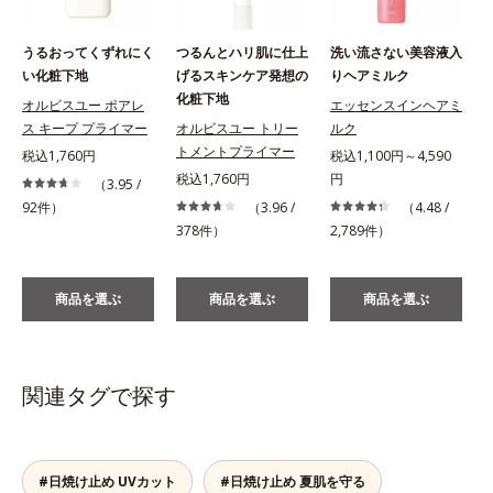
うるおってくずれにく
つるんとハリ肌に仕上
洗い流さない美容液入
い化粧下地
げるスキンケア発想の
りヘアミルク
化粧下地
オルビスユー ポアレ
エッセンスインヘアミ
ス キープ プライマー
オルビスユー トリー
ルク
税
トメントプライマー
税込1,760円
税込1,100円～4,590
税込1,760円
円
（3.95 /
92件）
（3.96 /
（4.48 /
378件）
2,789件）
商品を選ぶ
商品を選ぶ
商品を選ぶ
関連タグで探す
#日焼け止め UVカット
#日焼け止め 夏肌を守る