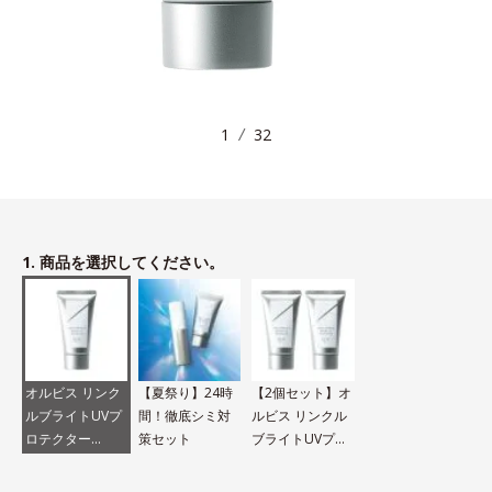
1
32
1. 商品を選択してください。
オルビス リンク
【夏祭り】24時
【2個セット】オ
ルブライトUVプ
間！徹底シミ対
ルビス リンクル
ロテクター
策セット
ブライトUVプロ
N（医薬部外品）
テクター N