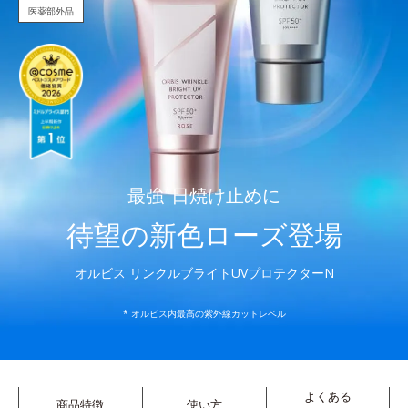
医薬部外品
最強
*
日焼け止めに
待望の新色ローズ登場
オルビス リンクルブライトUVプロテクターN
* オルビス内最高の紫外線カットレベル
よくある
商品特徴
使い方