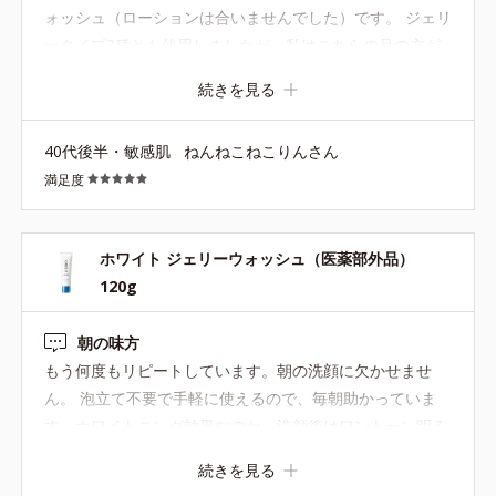
ォッシュ（ローションは合いませんでした）です。 ジェリ
ータイプ2種とも使用しましたが、私はこちらの品の方が
時短になるように感じて、リピしました。刺激も感じない
続きを見る
し、個人的にはすすぎ回数も適度で、快適に使えているの
で良いです。
40代後半・敏感肌
ねんねこねこりんさん
満足度
ホワイト ジェリーウォッシュ（医薬部外品）
120g
朝の味方
もう何度もリピートしています。朝の洗顔に欠かせませ
ん。 泡立て不要で手軽に使えるので、毎朝助かっていま
す。ホワイトニング効果なのか、洗顔後はワントーン明る
くなるように感じています。毎日手軽に明るい肌印象を目
続きを見る
指せる点も気に入っています。