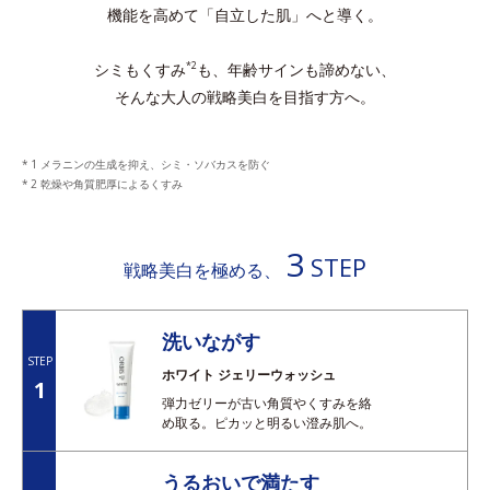
機能を高めて「自立した肌」へと導く。
シミもくすみ
も、年齢サインも諦めない、
*2
そんな大人の戦略美白を目指す方へ。
1 メラニンの生成を抑え、シミ・ソバカスを防ぐ
2 乾燥や角質肥厚によるくすみ
3
STEP
戦略美白を極める、
洗いながす
STEP
ホワイト ジェリーウォッシュ
1
弾力ゼリーが古い角質やくすみを絡
め取る。ピカッと明るい澄み肌へ。
うるおいで満たす