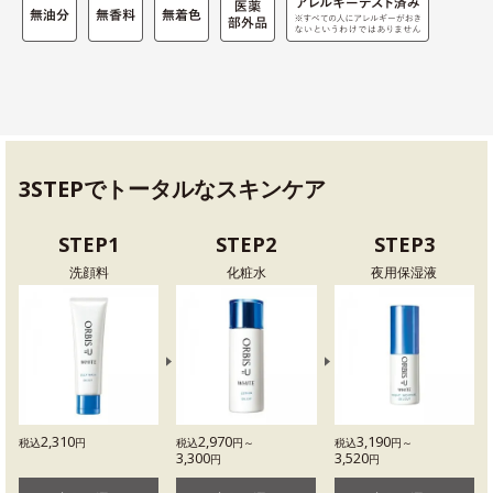
3STEPでトータルなスキンケア
STEP1
STEP2
STEP3
洗顔料
化粧水
夜用保湿液
2,310
2,970
3,190
税込
円
税込
円～
税込
円～
3,300
3,520
円
円