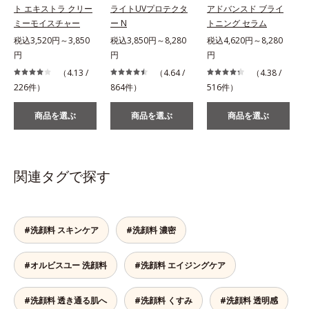
ト エキストラ クリー
ライトUVプロテクタ
アドバンスド ブライ
ミーモイスチャー
ー N
トニング セラム
税込3,520円～3,850
税込3,850円～8,280
税込4,620円～8,280
税
円
円
円
（4.13 /
（4.64 /
（4.38 /
226件）
864件）
516件）
2
商品を選ぶ
商品を選ぶ
商品を選ぶ
関連タグで探す
#洗顔料 スキンケア
#洗顔料 濃密
#オルビスユー 洗顔料
#洗顔料 エイジングケア
#洗顔料 透き通る肌へ
#洗顔料 くすみ
#洗顔料 透明感