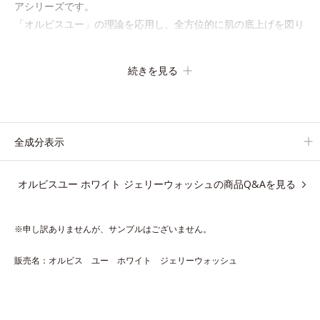
アシリーズです。
「オルビスユー」の理論を応用し、全方位的に肌の底上げを図り
ます。
さらに、シミと年齢の関係に着目。点在するシミだけでなく、メ
続きを見る
ラニンが蓄積しがちな年齢肌の“メラニンメタボ(*2)”にアプロー
チして、澄みわたる美肌を目指します。
*1 年齢を重ねた肌
全成分表示
*2 メラニンが過剰に生成する状態
オルビスユー ホワイト ジェリーウォッシュの商品Q&Aを見る
アレルギーテスト済＝全ての方にアレルギーが起こらないということで
はありません。
※申し訳ありませんが、サンプルはございません。
【Step1 洗顔料】ホワイト ジェリーウォッシュ
販売名：オルビス ユー ホワイト ジェリーウォッシュ
120g（医薬部外品）
肌の上でほどけるジェリーが、肌をいたわりつつ不要な汚れを絡
めとる、泡立てないジュレ状洗顔料。 澄んだ肌に洗い上げ、化