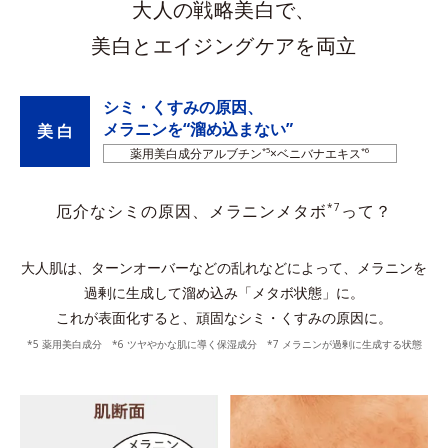
大人の戦略美白で、
美白とエイジングケアを両立
シミ・くすみの原因、
メラニンを“溜め込まない”
美 白
薬用美白成分アルブチン
*5
×ベニバナエキス
*6
*7
厄介なシミの原因、メラニンメタボ
って？
大人肌は、ターンオーバーなどの乱れなどによって、メラニンを
過剰に生成して溜め込み「メタボ状態」に。
これが表面化すると、頑固なシミ・くすみの原因に。
*5 薬用美白成分 *6 ツヤやかな肌に導く保湿成分 *7 メラニンが過剰に生成する状態