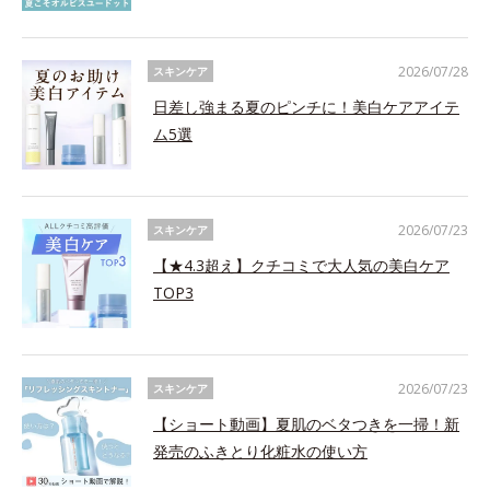
2026/07/28
スキンケア
日差し強まる夏のピンチに！美白ケアアイテ
ム5選
2026/07/23
スキンケア
【★4.3超え】クチコミで大人気の美白ケア
TOP3
2026/07/23
スキンケア
【ショート動画】夏肌のベタつきを一掃！新
発売のふきとり化粧水の使い方