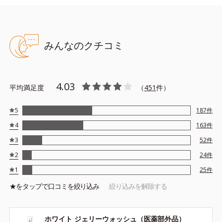
粧水のなじみもアップ。
水かぬるま湯で素洗いした肌に大きめのパール粒程度を直接の
せ、顔全体になじませて洗い流してください。
みんなのクチコミ
使用目安：大きめのパール１粒程度
※サンプルはございません。
4.03
平均満足度
（
451
件）
●無油分、無香料、無着色 ●グリチルリチン酸ジカリウム配合＝肌荒
5
187
件
れ防止有効成分●W.H.アミノシールド配合＝肌をすこやかに整える
保湿成分●肌なじみアップ成分配合＝角質柔軟効果のある保湿成分●
4
163
件
アルコールフリー●弱酸性
3
52
件
2
24
件
1
25
件
★を
タップ
で口コミを絞り込み
絞り込みを解除する
ホワイト ジェリーウォッシュ（医薬部外品）