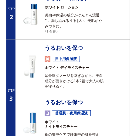
ホワイト ローション
STEP
美白や保湿の成分がぐんぐん浸透
2
*3
。満ち溢れるうるおい、美肌がや
みつきに。
*3 角層内
うるおいを保つ
日中用保湿液
ホワイト デイモイスチャー
紫外線ダメージを防ぎながら、美白
成分が働きかける1本2役で大人の肌
を守りぬく。
STEP
3
うるおいを保つ
普通肌・夜用保湿液
ホワイト
ナイトモイスチャー
夜の集中ケアで睡眠中の肌を整え