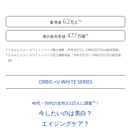
62
万人
*1
愛用者
477
万個
*2
累計販売実績
1 オルビスユー ホワイトシリーズ購入者数（16年3月1日～24年5月31日の販売実績）
2 オルビスユー ホワイトシリーズ売上個数実績（16年3月1日～24年5月31日の販売実
績）
ORBIS =U WHITE SERIES
40代・50代の女性3,525人に調査
！
*4
今したいのは美白？
エイジングケア？