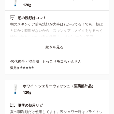
120g
朝の洗顔はコレ！
朝のスキンケア前も洗顔が大事はわかってる！でも、朝は
とにかく時間がないから、スキンケア→メイクをなるべく
時短で終わらせたい私の救世主！ まず、泡立て不要！ ジ
ェルでくるくる優しくマッサージして、肌と私の目覚めス
続きを見る
イッチを入れる(^^) ジェルが優しく汚れを絡めとって、さ
っぱりだけどふっくらな洗い心地にやみつきです！(^^)朝
40代後半・混合肌
もっこりモコちゃんさん
の泡立てを時短したい方に、かなりおすすめしたい逸品で
満足度
す♪
ホワイト ジェリーウォッシュ（医薬部外品）
120g
夏季の朝用リピ
夏の朝洗顔だけ使用してます。夜シャワー時はブライトウ