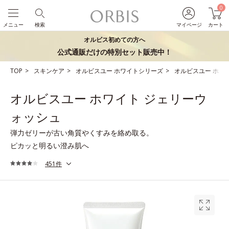
0
メニュー
検索
マイページ
カート
オルビス初めての方へ
公式通販だけの特別セット販売中！
TOP
スキンケア
オルビスユー ホワイトシリーズ
オルビスユー ホワ
オルビスユー ホワイト ジェリーウ
ォッシュ
弾力ゼリーが古い角質やくすみを絡め取る。
ピカッと明るい澄み肌へ
451件