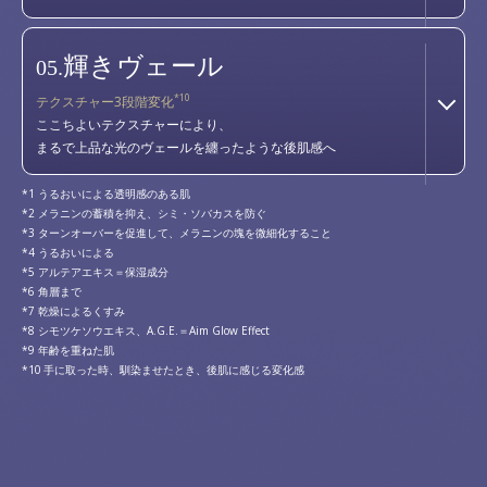
輝きヴェール
05.
*10
テクスチャー3段階変化
ここちよいテクスチャーにより、
まるで上品な光のヴェールを纏ったような後肌感へ
うるおいによる透明感のある肌
メラニンの蓄積を抑え、シミ・ソバカスを防ぐ
ターンオーバーを促進して、メラニンの塊を微細化すること
うるおいによる
アルテアエキス＝保湿成分
角層まで
乾燥によるくすみ
シモツケソウエキス、A.G.E.＝Aim Glow Effect
年齢を重ねた肌
手に取った時、馴染ませたとき、後肌に感じる変化感