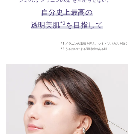
シミの元“メラニンの塊”を居座らせない。
自分史上最高の
*2
透明美肌
を目指して
メラニンの蓄積を抑え、シミ・ソバカスを防ぐ
うるおいによる透明感のある肌