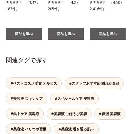
税
（4.47 /
（4.2 /
（4.58 /
183件）
205件）
2,416件）
商品を選ぶ
商品を選ぶ
商品を選ぶ
関連タグで探す
#ベストコスメ受賞 オルビス
#スタッフおすすめ 隠れた名品
#美容液 スキンケア
#スペシャルケア 美容液
#集中ケア 美容液
#美容液 ごほうび美容
#保湿 美容液
#美容液 ハリつや習慣
#美容液 透き通る肌へ