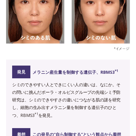
*1
発見
メラニン産生量を制御する遺伝子、RBMS3
シミのできやすい人とできにくい人の違いは、なにか。そ
の問いに挑んだポーラ・オルビスグループの先端シミ予防
研究は、シミのできやすさの違いにつながる肌の謎を研究
し、細胞の生み出すメラニン量を制御する遺伝子のひと
*1
つ、RBMS3
を発見。
着想
この発見の“自ら制御する”という観点から着想