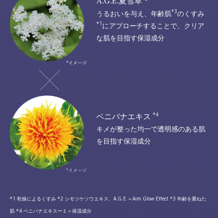
A.G.E.夏雪草
*3
うるおいを与え、年齢肌
のくすみ
*1
にアプローチすることで、
クリア
な肌を目指す保湿成分
*4
ベニバナエキス
キメが整った
均一で透明感のある肌
を目指す保湿成分
*1 乾燥によるくすみ *2 シモツケソウエキス、A.G.E.＝Aim Glow Effect *3 年齢を重ねた
肌 *4 ベニバナエキスー１＝保湿成分