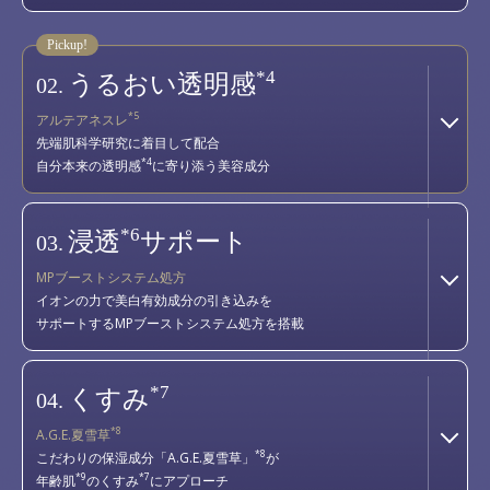
*4
うるおい透明感
02.
*5
アルテアネスレ
先端肌科学研究に着目して配合
*4
自分本来の透明感
に寄り添う美容成分
*6
浸透
サポート
03.
MPブーストシステム処方
イオンの力で美白有効成分の引き込みを
サポートするMPブーストシステム処方を搭載
*7
くすみ
04.
*8
A.G.E.夏雪草
*8
こだわりの保湿成分「A.G.E.夏雪草」
が
*9
*7
年齢肌
のくすみ
にアプローチ