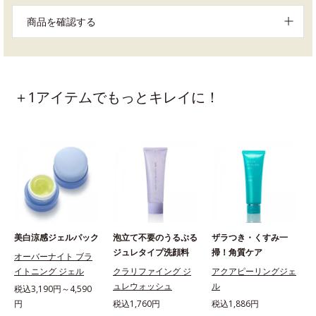
商品を確認する
＋1アイテムでもっとキレイに！
美白涼感ジェルパック
泡立て不要のうるぷる
ザラつき・くすみ一
ジュレタイプ洗顔料
掃！角質ケア
オーバーナイト ブラ
イトニング ジェル
クラリファイング ジ
アクアピーリングジェ
ュレウォッシュ
ル
税込3,190円～4,590
円
税込1,760円
税込1,886円