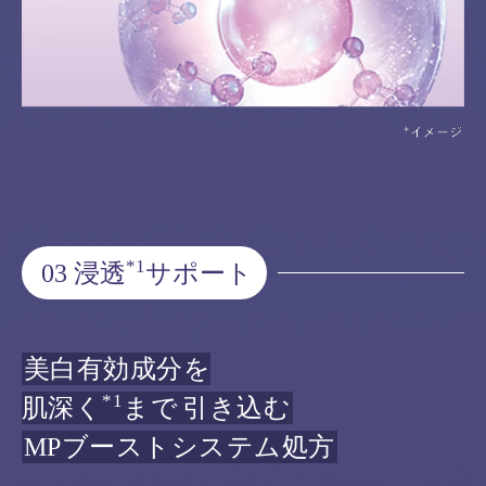
*1
03 浸透
サポート
美白有効成分を
*1
肌深く
まで
引き込む
MPブーストシステム処方