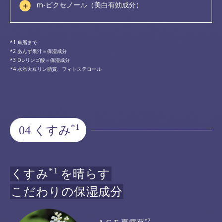
m-ピクセノール（美白有効成分）
角層まで
あんず果汁＝保湿成分
DL-リンゴ酸＝保湿成分
水添大豆リン脂質、フィトステロール
*1
04 くすみ
*1
くすみ
を晴らす
こだわりの保湿成分
*2