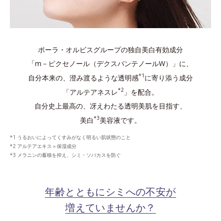
ポーラ・オルビスグループの独自美白有効成分
「m－ピクセノール（デクスパンテノールW）」に、
*1
自分本来の、澄み渡るような透明感
に寄り添う成分
*2
「アルテアネスレ
」を配合。
自分史上最高の、冴えわたる透明美肌を目指す、
*3
美白
美容液です。
うるおいによってくすみがなく明るい肌状態のこと
アルテアエキス＝保湿成分
メラニンの蓄積を抑え、シミ・ソバカスを防ぐ
年齢とともにシミへの不安が
増えていませんか？