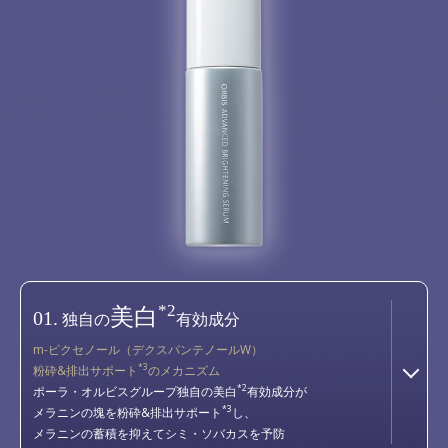
*2
美白
01.
独自の
有効成分
m-ピクセノール（デクスパンテノールW）
*3
粉砕&排出サポート
のメカニズム
*2
ポーラ・オルビスグループ独自の美白
有効成分が
*3
メラニンの塊を粉砕&排出サポート
し、
メラニンの蓄積を抑えてシミ・ソバカスを予防