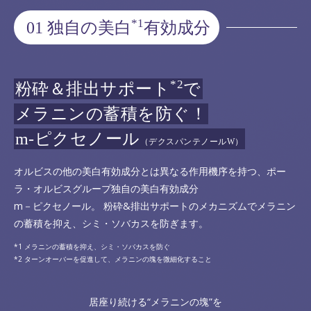
*1
01 独自の美白
有効成分
*2
粉砕＆排出サポート
で
メラニンの蓄積を防ぐ！
m-ピクセノール
（デクスパンテノールW）
オルビスの他の美白有効成分とは異なる作用機序を持つ、ポー
ラ・オルビスグループ独自の美白有効成分
m－ピクセノール。 粉砕&排出サポートのメカニズムでメラニン
の蓄積を抑え、シミ・ソバカスを防ぎます。
メラニンの蓄積を抑え、シミ・ソバカスを防ぐ
ターンオーバーを促進して、メラニンの塊を微細化すること
居座り続ける“メラニンの塊”を