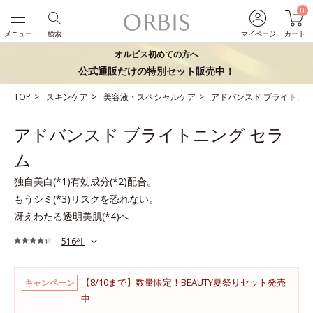
0
メニュー
検索
マイページ
カート
オルビス初めての方へ
公式通販だけの特別セット販売中！
TOP
スキンケア
美容液・スペシャルケア
アドバンスド ブライトニン
アドバンスド ブライトニング セラ
ム
独自美白(*1)有効成分(*2)配合。
もうシミ(*3)リスクを恐れない。
冴えわたる透明美肌(*4)へ
516件
【8/10まで】数量限定！BEAUTY夏祭りセット発売
キャンペーン
中