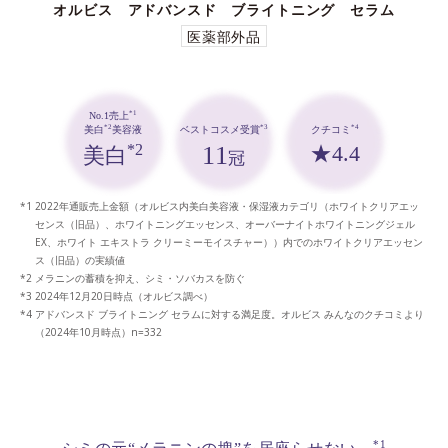
オルビス アドバンスド ブライトニング セラム
医薬部外品
*1
No.1売上
*3
*4
*2
ベストコスメ受賞
クチコミ
美白
美容液
11
★4.4
*2
美白
冠
2022年通販売上金額（オルビス内美白美容液・保湿液カテゴリ（ホワイトクリアエッ
センス（旧品）、ホワイトニングエッセンス、オーバーナイトホワイトニングジェル
EX、ホワイト エキストラ クリーミーモイスチャー））内でのホワイトクリアエッセン
ス（旧品）の実績値
メラニンの蓄積を抑え、シミ・ソバカスを防ぐ
2024年12月20日時点（オルビス調べ）
アドバンスド ブライトニング セラムに対する満足度。オルビス みんなのクチコミより
（2024年10月時点）n=332
*1