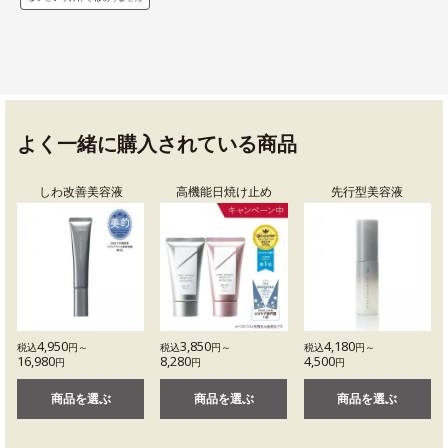
よく一緒に購入されている商品
しわ改善美容液
高機能日焼け止め
先行型美容液
4,950
3,850
4,180
税込
円～
税込
円～
税込
円～
16,980
8,280
4,500
円
円
円
商品を選ぶ
商品を選ぶ
商品を選ぶ