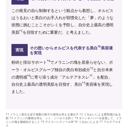
この発見の自ら制御するという観点から着想し、オルビス
はうるおいと美白のお手入れが習慣化した「夢」のような
状態に挑むことこそがシミを予防し、自分史上最高の透明
*2
美肌
を目指すために重要だ、と考えました。
*3
その想いからオルビスを代表する美白
美容液
実現
を実現
*4
粉砕と排出サポート
でメラニンの塊を居座らせない、ポ
*5
ーラ・オルビスグループ独自の美白有効成分
と自分本来
*6
*7
の透明感
に寄り添う成分「アルテアネスレ
」を配合。
*3
自分史上最高の透明美肌を目指す、美白
美容液を実現し
ました。
*1 メラニン産生を促す複数の因子の発現を抑える遺伝子 *2 うるおいによる透明感のある
肌 *3 メラニンの蓄積を抑え、シミ・ソバカスを防ぐ *4 ターンオーバーを促進して、メラ
ニンの塊を微細化すること *5 デクスパンテノールW *6 うるおいによる *7 アルテアエキ
ス