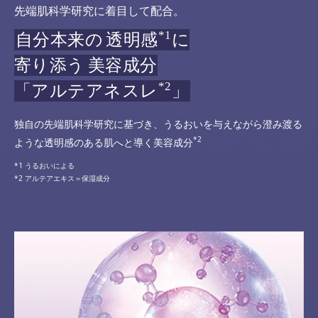
先端肌科学研究に着目して配合。
*1
自分本来の
透明感
に
寄り添う
美容成分
*2
「アルテアネスレ
」
独自の先端肌科学研究に基づき、うるおいを与えながら澄み渡る
*2
ような透明感のある肌へと導く美容成分
うるおいによる
アルテアエキス＝保湿成分