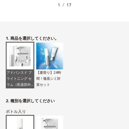
1
17
1. 商品を選択してください。
アドバンスド ブ
【夏祭り】24時
ライトニング セ
間！徹底シミ対
ラム（医薬部外
策セット
品）
2. 種別を選択してください
ボトル入り