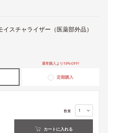
ルモイスチャライザー（医薬部外品）
。
通常購入より10%OFF!
定期購入
数量
カートに入れる