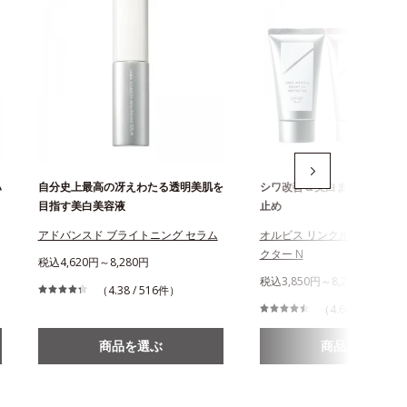
ハ
自分史上最高の冴えわたる透明美肌を
シワ改善＆美白まで叶える薬
目指す美白美容液
止め
アドバンスド ブライトニング セラム
オルビス リンクルブライトU
クター N
税込4,620円～8,280円
税込3,850円～8,280円
（4.38 / 516件）
（4.64 / 863件）
商品を選ぶ
商品を選ぶ