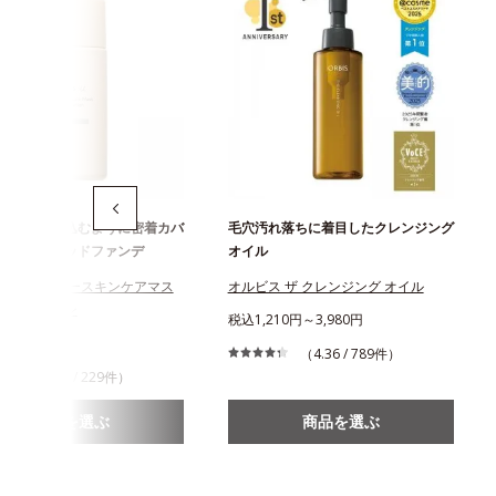
ずしくとけ込むように密着カバ
毛穴汚れ落ちに着目したクレンジング
穴レスリキッドファンデ
オイル
スユー カラースキンケアマス
オルビス ザ クレンジング オイル
ンデーション
税込1,210円～3,980円
310円
（4.36 / 789件）
（3.76 / 229件）
商品を選ぶ
商品を選ぶ