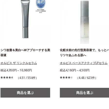
シワ改善＆美白へWアプローチする美
化粧水前の先行型美容液で、もっと
容液
リツヤあふれる肌へ
オルビス ザ リンクルセラム
オルビス ベースアクティブLPセラム
税込4,950円～16,980円
税込4,180円～4,500円
（4.51 / 554件）
（4.48 / 623件）
商品を選ぶ
商品を選ぶ