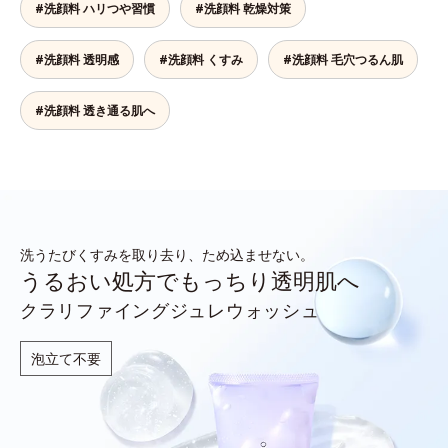
#洗顔料 ハリつや習慣
#洗顔料 乾燥対策
#洗顔料 透明感
#洗顔料 くすみ
#洗顔料 毛穴つるん肌
#洗顔料 透き通る肌へ
洗うたびくすみを取り去り、ため込ませない。
うるおい処方でもっちり透明肌へ
クラリファイングジュレウォッシュ
泡立て不要