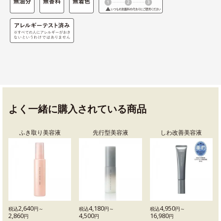
よく一緒に購入されている商品
ふき取り美容液
先行型美容液
しわ改善美容液
2,640
4,180
4,950
税込
円～
税込
円～
税込
円～
2,860
4,500
16,980
円
円
円