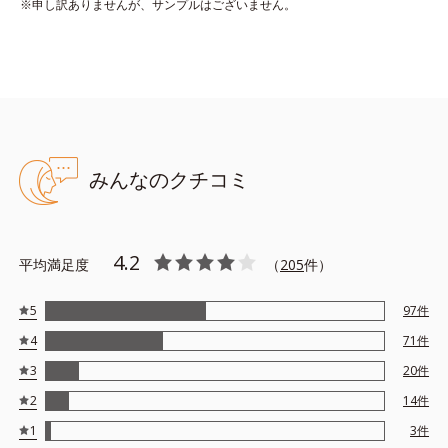
※申し訳ありませんが、サンプルはございません。
*4 ヒアルロン酸Na
●無油分、無香料、無着色 ●弱酸性 ●アルコールフリー ●パラベン
フリー
●クリアコンディショニング処方＝くすみ*1がクリアな状態の肌を
みんなのクチコミ
整える処方設計
●イリス根エキス＝肌を整える保湿成分
●崩壊性ビタミンスクラブ*2＝肌を整える保湿成分を放出するスク
ラブ剤
4.2
●パールエキス*3＝うるおいによる透明感を保つ保湿成分
平均満足度
（
205
件）
●ヒアルロン酸*4＝うるおいを保つ保湿成分
●リンゴ酸＝肌を柔らげる保湿成分
5
97
件
●絡めとりスクラブ*5＝古い角質や汚れを除去し、くすみを払うス
4
71
件
クラブ剤
3
20
件
*1 角層肥厚による *2 酢酸トコフェロール、マンニトール、結
2
14
件
晶セルロース、ヒドロキシプロピルメチルセルロース *3 加水分
1
解コンキオリン *4 ヒアルロン酸Ｎａ *5 結晶セルロース
3
件