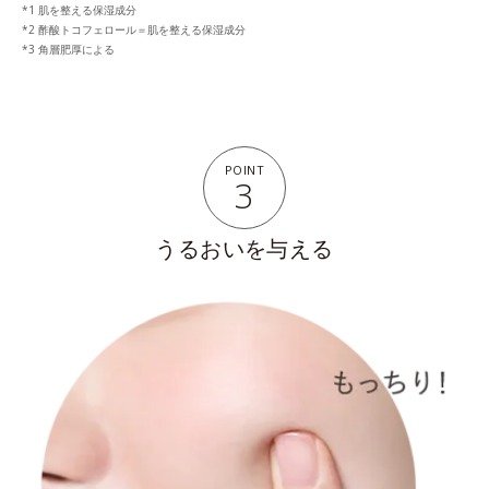
肌を整える保湿成分
酢酸トコフェロール＝肌を整える保湿成分
角層肥厚による
POINT
3
うるおいを与える