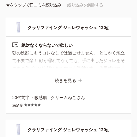
※アレルギーテスト済＝全ての方にアレルギーが起こらないという
★を
タップ
で口コミを絞り込み
絞り込みを解除する
ことではありません。
クラリファイング ジュレウォッシュ 120g
絶対なくならないで欲しい
朝の洗顔にもうコレなしでは過ごせません。 とにかく泡立
て不要で楽！ 顔が濡れてなくても、手に出したジュレをそ
のまま伸ばして洗顔できてすごく便利です。 使用感はマイ
ルドで刺激なしです。洗顔後のつっぱり感もなし。なのに
続きを見る
さっぱりしっとり。 1番無くなって欲しくない商品です！
50代前半・敏感肌
クリームねこさん
満足度
クラリファイング ジュレウォッシュ 120g