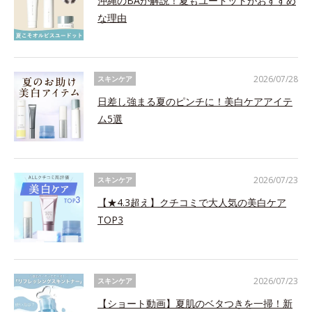
沖縄のBAが解説！夏もユードットがおすすめ
な理由
2026/07/28
スキンケア
日差し強まる夏のピンチに！美白ケアアイテ
ム5選
2026/07/23
スキンケア
【★4.3超え】クチコミで大人気の美白ケア
TOP3
2026/07/23
スキンケア
【ショート動画】夏肌のベタつきを一掃！新