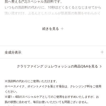
肌へ整える(*2)スペシャル洗顔料です。
いつもの洗顔料の代わりに、10秒ほどくるくるとなじませてから
洗い流すだけ。ぷるんとしたジェルが肌表面の角層をやわらかく
して絡めとり、スクラブがやさしく取り去ります。
さらに注目したいのはクリアな肌に整えるクリアコンディショニ
続きを見る
ング処方と、贅沢に配合された保湿成分。
一瞬取り去るだけのケアに留まらず、洗うたびにくすみをため込
まないすこやかな肌に整え、パールエキス(*3)とヒアルロン酸
(*4)がうるおって透き通るような透明感を叶えます。
全成分表示
顔色がどんよりしている、ファンデのノリがイマイチ、肌のざら
つきやくすみが気になる、化粧水が肌になじまない……。こんな
クラリファイング ジュレウォッシュの商品Q&Aを見る
お悩みが気になるときに。
週に1～4回、いつもの洗顔料と置き換えてお使いください。
※洗顔料の代わりにご使用いただけます。
*1 角層肥厚や乾燥などによる
※ベースメイク、ポイントメイクを落とす場合は、クレンジング料をご使用
*2 汚れを除去することで健やかな肌を保ち、うるおいを保つこ
ください。
とで肌を整えること
※週1～4回のスペシャルケアとしてのご使用をおすすめいたしますが、お
*3 加水分解コンキオリン
肌の状態に合わせて、毎日お使いいただいても問題ございません。