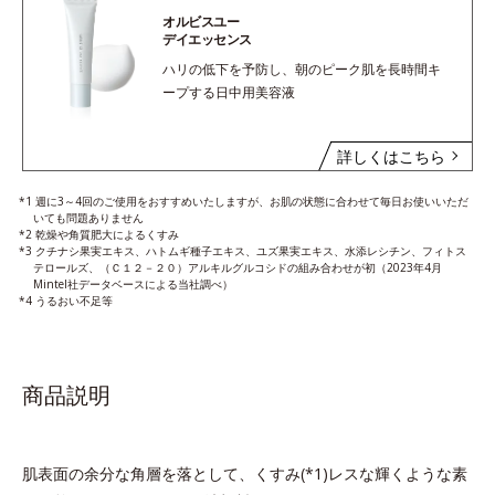
オルビスユー
デイエッセンス
ハリの低下を予防し、朝のピーク肌を長時間キ
ープする日中用美容液
詳しくはこちら
*1 週に3～4回のご使用をおすすめいたしますが、お肌の状態に合わせて毎日お使いいただ
いても問題ありません
*2 乾燥や角質肥大によるくすみ
*3 クチナシ果実エキス、ハトムギ種子エキス、ユズ果実エキス、水添レシチン、フィトス
テロールズ、（Ｃ１２－２０）アルキルグルコシドの組み合わせが初（2023年4月
Mintel社データベースによる当社調べ）
*4 うるおい不足等
商品説明
肌表面の余分な角層を落として、くすみ(*1)レスな輝くような素