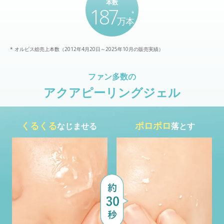
本数
187
*
万本
* オルビス総売上本数（2012年4月20日～2025年10月の販売実績）
ファン多数の
アクアピーリングジェル
くるくる
ポロポロ
なじませる
落とす