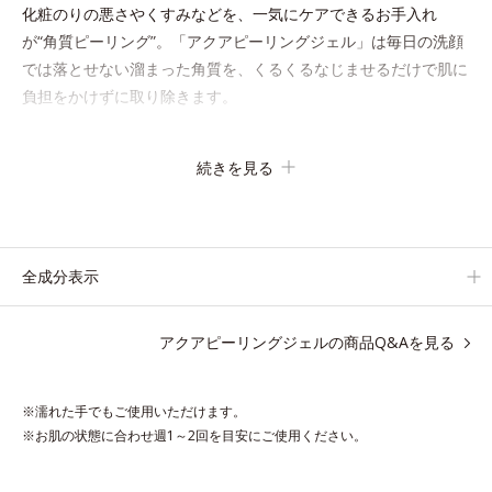
化粧のりの悪さやくすみなどを、一気にケアできるお手入れ
が“角質ピーリング”。「アクアピーリングジェル」は毎日の洗顔
では落とせない溜まった角質を、くるくるなじませるだけで肌に
負担をかけずに取り除きます。
海洋深層水配合の水ベースとアンズ果汁で、角質を自然にはがれ
続きを見る
やすく浮かせてから、「消しゴム」のようにポロポロに巻き込ん
で取り除きます。水を利用して取り除く仕組みなので、強い酸を
使った科学的なピーリングやゴシゴシこする方法と違い、必要以
上に角質を取り過ぎる心配もありません。「ピーリングは初め
全成分表示
て」「刺激が心配…」という方にもおすすめです。
アクアピーリングジェルの商品Q&Aを見る
ピーリング後の肌は、しっとりツルツルの触りごこち。表面の角
質を一枚脱いだ状態だから、化粧水の浸透力もいつもと手応えが
変わります。お肌の状態に合わせて週1～2回の美肌ケア。なめら
※濡れた手でもご使用いただけます。
かで透明感あふれる素肌へ導きます。
※お肌の状態に合わせ週1～2回を目安にご使用ください。
* 乾燥や角質肥厚、キメの乱れによるくすみ