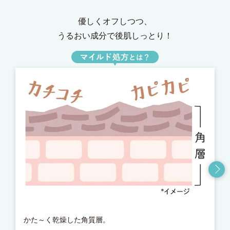
優しくオフしつつ、
うるおい成分で後肌しっとり！
かた～く乾燥した角質層。
ア