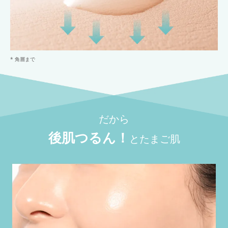
* 角層まで
だから
後肌つるん！
とたまご肌