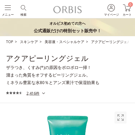
0
メニュー
検索
マイページ
カート
オルビス初めての方へ
公式通販だけの特別セット販売中！
TOP
スキンケア
美容液・スペシャルケア
アクアピーリングジェル
アクアピーリングジェル
ザラつき、くすみ(*)の原因をポロポロ一掃！
溜まった角質をオフするピーリングジェル。
ミネラル豊富な水80％とアンズ果汁で保湿効果も
2,416件