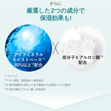
さらに
厳選した2つの成分で
保湿効果も!
* イメージ
*1 水＝基剤、脱塩海水＝保湿成分
*2 海洋深層水を含有した水で構成される保湿ベースの割合
*3 加水分解ヒアルロン酸＝保湿成分