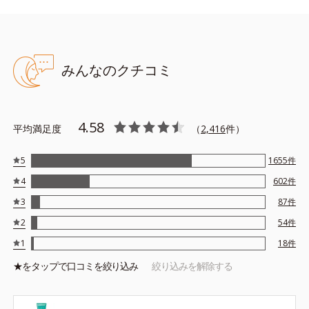
みんなのクチコミ
●無油分、無香料、無着色 ●アクアミネラルモイストベース（海洋深
層水を含有した水で構成される保湿ベース）●リアクトキャッチファ
イバー配合＝古い角質や汚れを除去する成分●アンズ果汁配合＝角質
柔軟効果のある保湿成分●低分子ヒアルロン酸配合＝保湿成分●アル
4.58
コールフリー
平均満足度
（
2,416
件）
※アレルギーテスト済＝全ての方にアレルギーが起こらないという
ことではありません。
5
1655
件
4
602
件
3
87
件
2
54
件
1
18
件
★を
タップ
で口コミを絞り込み
絞り込みを解除する