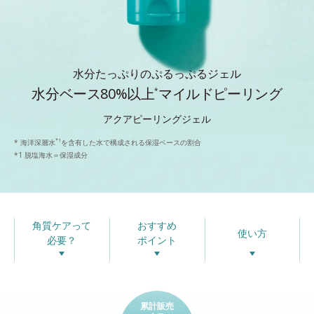
水分たっぷりのぷるっぷるジェル
水分ベース80%以上
マイルドピーリング
*
アクアピーリングジェル
*1
* 海洋深層水
を含有した水で構成される保湿ベースの割合
*1 脱塩海水＝保湿成分
角質ケアって
おすすめ
使い方
必要？
ポイント
累計販売