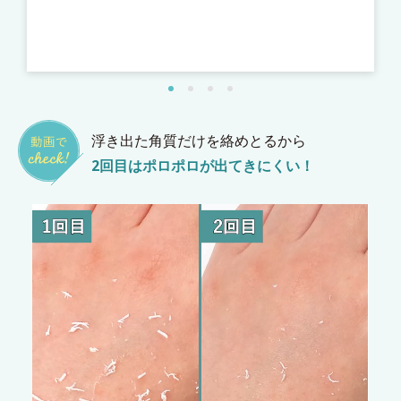
張
*
*
浮き出た角質だけを絡めとるから
2回目はポロポロが出てきにくい！