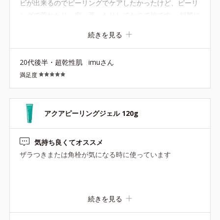
ビが出来るのでピーリングでケアしたかったけど、ピーリ
ングで荒れたり、突っ張ったりしてたので神です。 頻繁に
使うのは怖いので、最初は週一回くらいで、慣れてきたら
続きを見る
（あまりカスが出なくなったら）二週に一回という感じで
使っています。
20代後半・超乾性肌
imuさん
満足度
アクアピーリングジェル 120g
気持ち良くてオススメ
ザラつきまたは角栓が気になる時に使っています
続きを見る