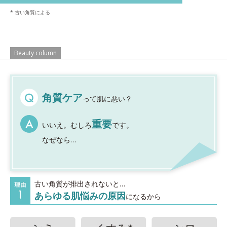
* 古い角質による
Beauty column
角質ケア
って肌に悪い？
重要
いいえ。むしろ
です。
なぜなら…
古い角質が排出されないと…
あらゆる肌悩みの原因
になるから