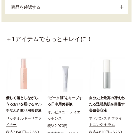
商品を確認する
＋1アイテムでもっとキレイに！
優しく落としながら、
“ピーク肌”をキープす
自分史上最高の冴えわ
うるおいを届けるマル
る日中用美容液
たる透明美肌を目指す
チなふき取り用美容液
美白美容液
オルビスユー デイエ
リッチミルキーリファ
ッセンス
アドバンスド ブライ
イナー
トニング セラム
ー
税込2,970円
税込2,640円～2,860
税込4,620円～8,280
税