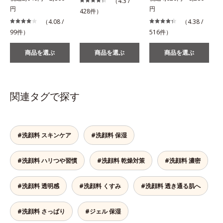
（4.3 /
円
円
428件）
（4.08 /
（4.38 /
99件）
516件）
商品を選ぶ
商品を選ぶ
商品を選ぶ
関連タグで探す
#洗顔料 スキンケア
#洗顔料 保湿
#洗顔料 ハリつや習慣
#洗顔料 乾燥対策
#洗顔料 濃密
#洗顔料 透明感
#洗顔料 くすみ
#洗顔料 透き通る肌へ
#洗顔料 さっぱり
#ジェル 保湿