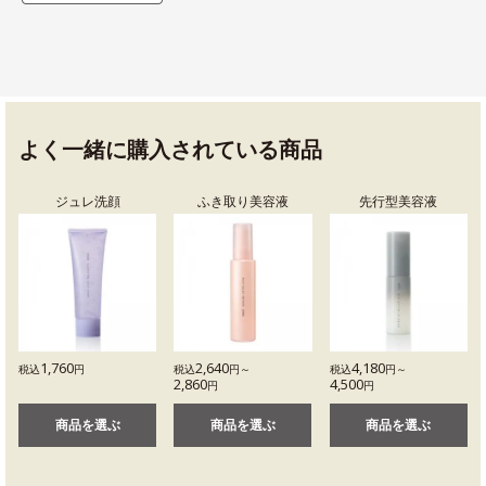
よく一緒に購入されている商品
ジュレ洗顔
ふき取り美容液
先行型美容液
1,760
2,640
4,180
税込
円
税込
円～
税込
円～
2,860
4,500
円
円
商品を選ぶ
商品を選ぶ
商品を選ぶ