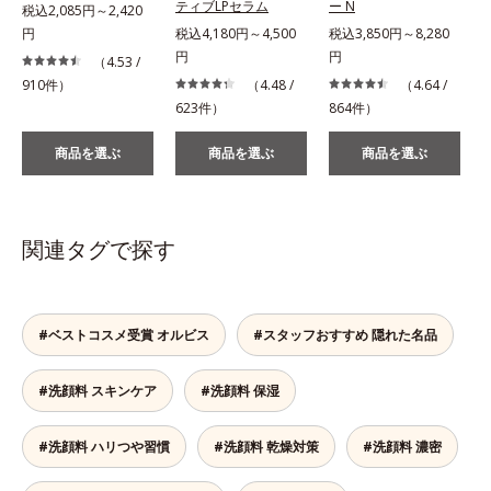
ティブLPセラム
ー N
税込2,085円～2,420
円
税込4,180円～4,500
税込3,850円～8,280
税
円
円
（4.53 /
910件）
（4.48 /
（4.64 /
623件）
864件）
2
商品を選ぶ
商品を選ぶ
商品を選ぶ
関連タグで探す
#ベストコスメ受賞 オルビス
#スタッフおすすめ 隠れた名品
#洗顔料 スキンケア
#洗顔料 保湿
#洗顔料 ハリつや習慣
#洗顔料 乾燥対策
#洗顔料 濃密