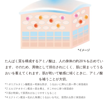
たんぱく質を構成するアミノ酸は、人の身体の約20％を占めてい
ます。
そのため、異物として排出されにくく、肌に留まってうる
おいを蓄えてくれます。
肌が乾いて敏感に傾くときに、アミノ酸
を補うことが大切。
*1 ポリグルタミン酸配合＝乾燥を防ぎ、うるおいに満ちた肌へ導く保湿成分
*2 エルゴチオネイン配合＝肌を整え、すこやかに保つ保湿成分
*3 肌が乾燥して肌荒れがおこりやすくなること
*4 エクトイン配合＝乱れた角層にうるおいを与え、肌荒れを防ぐ保湿成分