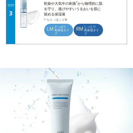
*
乾燥や大気中の刺激
から物理的に肌
STEP
を守り、逃げやすいうるおいを肌に
3
留める保湿液
* ちり・ほこり等
さっぱり
しっとり
LM
RM
高保湿タイ
高保湿タイ
プ
プ