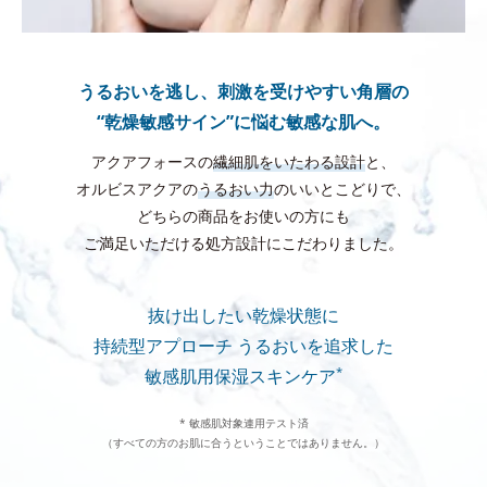
うるおいを逃し、刺激を受けやすい角層の
“乾燥敏感サイン”に悩む敏感な肌へ。
アクアフォースの
繊細肌をいたわる設計
と、
オルビスアクアの
うるおい力
のいいとこどりで、
どちらの商品をお使いの方にも
ご満足いただける処方設計にこだわりました。
抜け出したい乾燥状態に
持続型アプローチ
うるおいを追求した
*
敏感肌用保湿スキンケア
* 敏感肌対象連用テスト済
（すべての方のお肌に合うということではありません。）