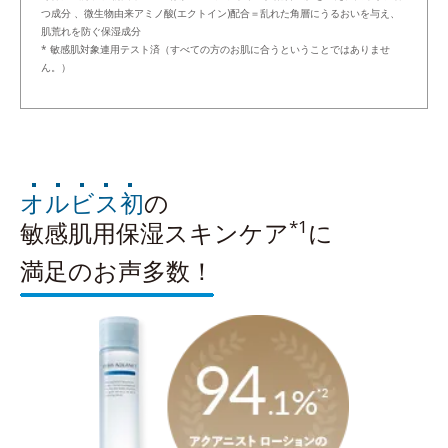
つ成分 、微生物由来アミノ酸(エクトイン)配合＝乱れた角層にうるおいを与え、
肌荒れを防ぐ保湿成分
* 敏感肌対象連用テスト済（すべての方のお肌に合うということではありませ
ん。）
オルビス初
の
*1
敏感肌用保湿スキンケア
に
満足のお声多数！