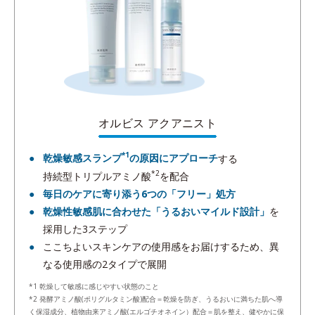
オルビス アクアニスト
*1
乾燥敏感スランプ
の原因にアプローチ
する
*2
持続型トリプルアミノ酸
を配合
毎日のケアに寄り添う6つの「フリー」処方
乾燥性敏感肌に合わせた「うるおいマイルド設計」
を
採用した3ステップ
ここちよいスキンケアの使用感をお届けするため、異
なる使用感の2タイプで展開
*1 乾燥して敏感に感じやすい状態のこと
*2 発酵アミノ酸(ポリグルタミン酸)配合＝乾燥を防ぎ、うるおいに満ちた肌へ導
く保湿成分、植物由来アミノ酸(エルゴチオネイン）配合＝肌を整え、健やかに保