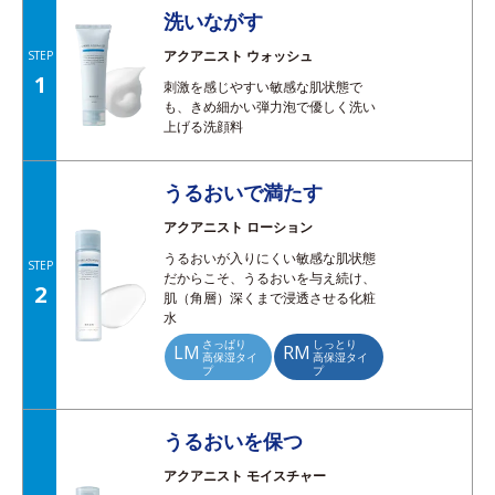
洗いながす
アクアニスト ウォッシュ
STEP
1
刺激を感じやすい敏感な肌状態で
も、きめ細かい弾力泡で優しく洗い
上げる洗顔料
うるおいで満たす
アクアニスト ローション
うるおいが入りにくい敏感な肌状態
STEP
だからこそ、うるおいを与え続け、
2
肌（角層）深くまで浸透させる化粧
水
さっぱり
しっとり
LM
RM
高保湿タイ
高保湿タイ
プ
プ
うるおいを保つ
アクアニスト モイスチャー