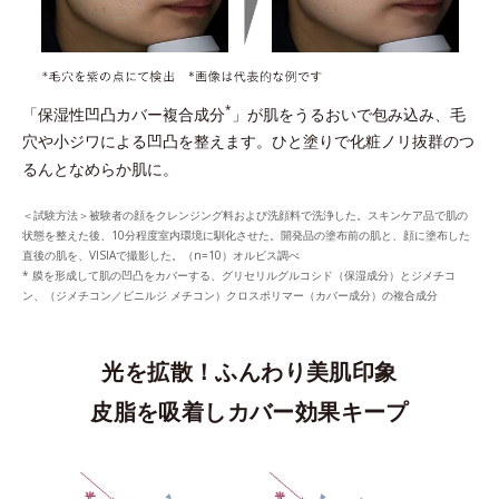
*
「保湿性凹凸カバー複合成分
」が肌をうるおいで包み込み、毛
穴や小ジワによる凹凸を整えます。ひと塗りで化粧ノリ抜群のつ
るんとなめらか肌に。
＜試験方法＞被験者の顔をクレンジング料および洗顔料で洗浄した。スキンケア品で肌の
状態を整えた後、10分程度室内環境に馴化させた。開発品の塗布前の肌と、顔に塗布した
直後の肌を、VISIAで撮影した。（n=10）オルビス調べ
* 膜を形成して肌の凹凸をカバーする、グリセリルグルコシド（保湿成分）とジメチコ
ン、（ジメチコン／ビニルジ メチコン）クロスポリマー（カバー成分）の複合成分
光を拡散！ふんわり美肌印象
皮脂を吸着しカバー効果キープ