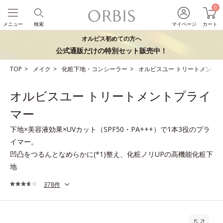
0
メニュー
検索
マイページ
カート
オルビス初めての方へ
公式通販だけの特別セット販売中！
TOP
メイク
化粧下地・コンシーラー
オルビスユー トリートメント
オルビスユー トリートメントプライ
マー
下地×美容液効果×UVカット（SPF50・PA+++）で1本3役のプラ
イマー。
凹凸をつるんとなめらかに(*1)整え、化粧ノリUPの高機能化粧下
地
378件