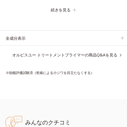
の化粧下地です。
続きを見る
保湿成分が肌全層(*2)に働きかけて、肌のうるおいをグンとアッ
プ＆リッチなクリームのようにぴたっと密着。乾燥による小ジワ
を目立たなく(*1)し、つるんとしたハリ肌に仕上げます。
むやみに隠すのではなくふわりと光を拡散させ、メイク×スキン
全成分表示
ケアのW効果で軽やかな美肌を印象づけます。
紫外線吸収剤フリーなのに高SPF値、さらにスキンプロテクト複
オルビスユー トリートメントプライマーの商品Q&Aを見る
合成分(*3)が、ブルーライト、紫外線、大気中の微粒子汚れなど
の外的ダメージから肌表面をガードします。
※効能評価試験済（乾燥による小ジワを目立たなくする）
【カバー効果】
保湿性凹凸カバー複合成分(*4)
肌悩みが気になる時でも、ただ隠すだけでなく、乾きやすい肌に
うるおいを届けながら、光拡散効果で乾燥小ジワや毛穴もカバー
します。
【ラスティング効果】
みんなのクチコミ
皮脂選択テカリ防止成分(*5)