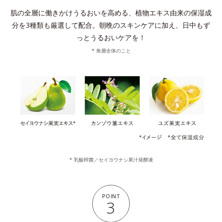
肌の全層に働きかけうるおいを高める、植物エキス由来の保湿成
分を3種類も厳選して配合。
朝晩のスキンケアに加え、日中もず
っとうるおいケアを！
* 角層全体のこと
* 乳酸桿菌／セイヨウナシ果汁発酵液
POINT
3