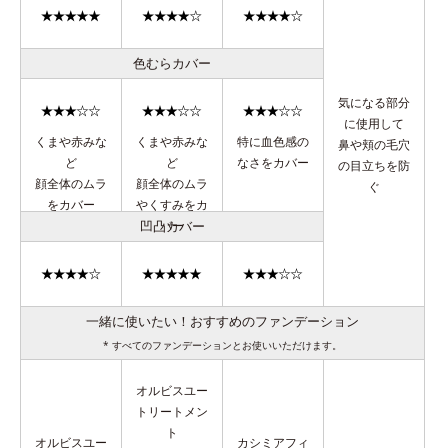
色むらカバー
気になる部分
に使用して
くまや赤みな
くまや赤みな
特に血色感の
鼻や頬の毛穴
ど
ど
なさをカバー
の目立ちを防
顔全体のムラ
顔全体のムラ
ぐ
をカバー
やくすみをカ
凹凸カバー
バー
一緒に使いたい！おすすめのファンデーション
* すべてのファンデーションとお使いいただけます。
オルビスユー
トリートメン
ト
オルビスユー
カシミアフィ