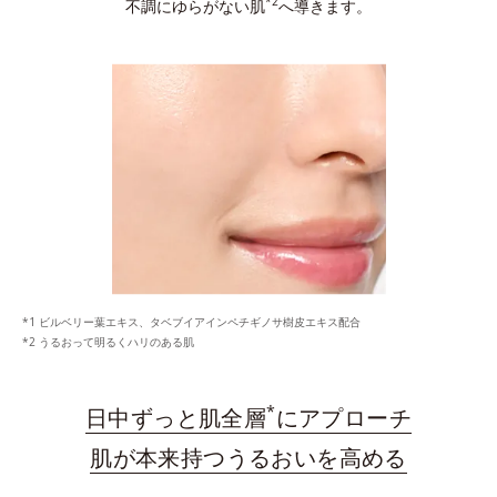
*2
不調にゆらがない肌
へ導きます。
ビルベリー葉エキス、タベブイアインペチギノサ樹皮エキス配合
うるおって明るくハリのある肌
*
日中ずっと肌全層
にアプローチ
肌が本来持つうるおいを高める