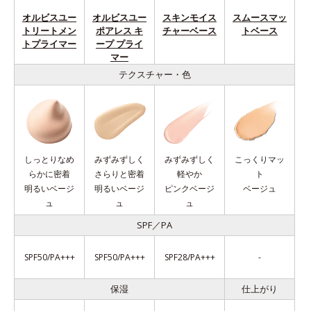
オルビスユー
オルビスユー
スキンモイス
スムースマッ
トリートメン
ポアレス キ
チャーベース
トベース
トプライマー
ープ プライ
マー
テクスチャー・色
しっとりなめ
みずみずしく
みずみずしく
こっくりマッ
らかに密着
さらりと密着
軽やか
ト
明るいベージ
明るいベージ
ピンクベージ
ベージュ
ュ
ュ
ュ
SPF／PA
SPF50/PA+++
SPF50/PA+++
SPF28/PA+++
-
保湿
仕上がり