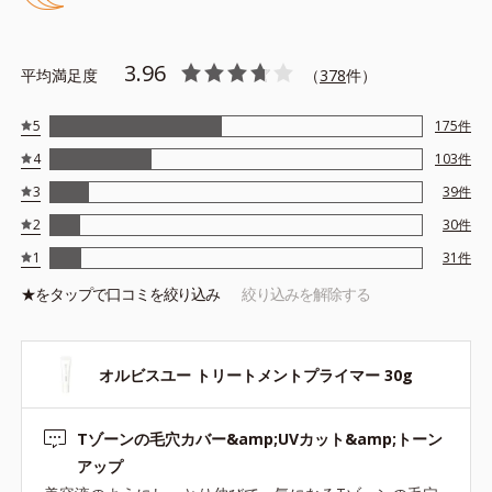
テカリの主成分を選択的に吸収し、うるおいはしっかり残すこと
でカバー力を保ちます。
3.96
平均満足度
（
378
件）
*1 メイク効果による
5
175
件
*2 角層の範囲内
4
103
件
*3 スキンプロテクト※複合成分配合＝肌を保護し、乾燥を防ぐ
複合成分 ※ ビルベリー葉エキス、タベブイアインペチギノサ
3
39
件
樹皮エキス
2
30
件
*4 グリセリルグルコシド（保湿成分）、（ジメチコン／ビニル
1
31
件
ジメチコン）クロスポリマー、ジメチコン（カバー成分）
★を
タップ
で口コミを絞り込み
絞り込みを解除する
*5 アクリレーツコポリマー
オルビスユー トリートメントプライマー 30g
●無香料 ●酸化しやすい油分不使用 ●紫外線吸収剤不使用 ●パラベ
Tゾーンの毛穴カバー&amp;UVカット&amp;トーン
ンフリー
●SPF50・PA+++
アップ
●セイヨウナシ果汁エキス*1＝保湿成分 ●カンゾウ葉エキス＝保湿