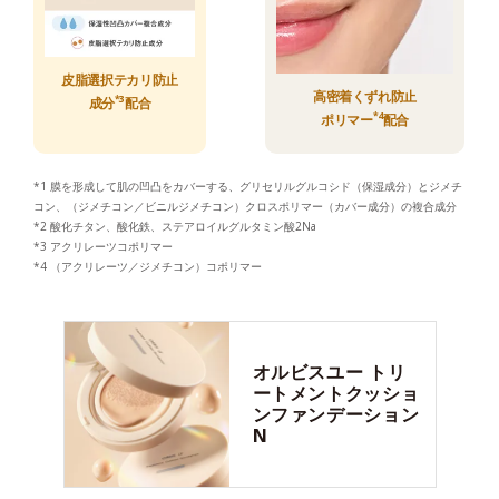
皮脂選択テカリ防止
高密着くずれ防止
*3
成分
配合
*4
ポリマー
配合
*1 膜を形成して肌の凹凸をカバーする、グリセリルグルコシド（保湿成分）とジメチ
コン、（ジメチコン／ビニルジメチコン）クロスポリマー（カバー成分）の複合成分
*2 酸化チタン、酸化鉄、ステアロイルグルタミン酸2Na
*3 アクリレーツコポリマー
*4 （アクリレーツ／ジメチコン）コポリマー
オルビスユー
トリ
ートメントクッショ
ンファンデーション
N