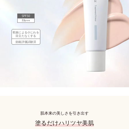
SPF50
PA+++
乾燥による小じわを
目立たなくする
効能評価試験済
肌本来の美しさを引き出す
塗るだけハリツヤ美肌