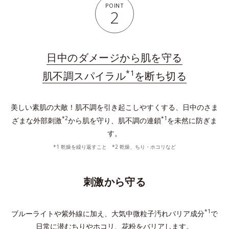
POINT
2
日中のダメージから肌を守る
*1
肌不調スパイラル
を断ち切る
美しい素肌の大敵！肌不調を引き起こしやすくする、日中のさま
*2
*1
ざまな外部刺激
から肌を守り、肌不調の連鎖
を未然に防ぎま
す。
*1 乾燥を繰り返すこと *2 乾燥、ちり・ホコリなど
刺激から守る
*1
ブルーライトや紫外線に加え、大気中微粒子汚れバリア成分
で
日常に潜むちりやホコリ、花粉をバリアします。