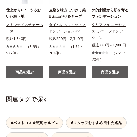
仕上がりUP！うるお
皮脂を味方につけて美
外的刺激から肌を守る
い化粧下地
肌仕上がりをキープ
ファンデーション
スキンモイスチャーベ
タイムレスフィットフ
クリアフル エッセン
ース
ァンデーションUV
ス カバー ファンデー
ション
税込1,540円
税込220円～2,310円
税込220円～1,980円
（3.99 /
（1.71 /
527件）
208件）
（2.95 /
1
20件）
商品を選ぶ
商品を選ぶ
商品を選ぶ
関連タグで探す
#ベストコスメ受賞 オルビス
#スタッフおすすめ 隠れた名品