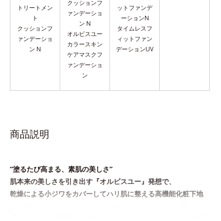
クッションフ
トリートメン
ットファンデ
ァンデーショ
ト
ーションN
ン N
クッションフ
タイムレスフ
オルビスユー
ァンデーショ
ィットファン
カラースキン
ン N
デーションUV
ケア
マスクフ
ァンデーショ
ン
商品説明
“塗るたび高まる、素肌の美しさ”
肌本来の美しさを引き出す『オルビスユー』発想で、
乾燥による小ジワをカバーしてハリ肌に整える高機能化粧下地
毛穴や小ジワの凹凸をつるんとなめらかに(*1)。スキンケア発想