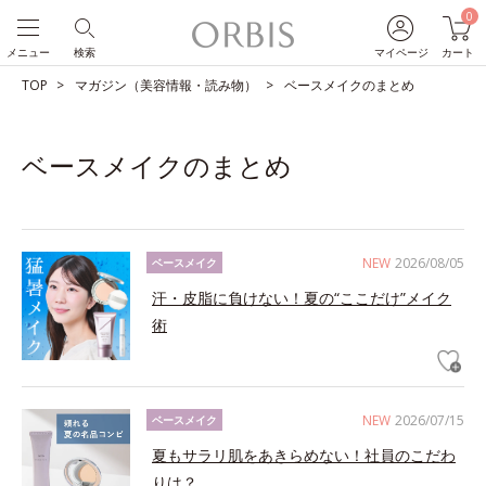
0
メニュー
検索
マイページ
カート
TOP
マガジン（美容情報・読み物）
ベースメイクのまとめ
ベースメイクのまとめ
NEW
2026/08/05
ベースメイク
汗・皮脂に負けない！夏の“ここだけ”メイク
術
NEW
2026/07/15
ベースメイク
夏もサラリ肌をあきらめない！社員のこだわ
りは？