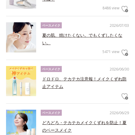
8486 view
2026/07/03
ベースメイク
夏の肌、焼けたくない。でもくずしたくな
い。
5471 view
2026/06/30
ベースメイク
ドロドロ、テカテカ注意報！メイクくずれ防
止アイテム
2026/06/29
ベースメイク
どろどろ・テカテカメイクくずれを防止！夏
のベースメイク