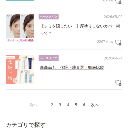
0 view
2026/05/09
ベースメイク
【シミを隠したい！】厚塗りしないカバー術
って？
2267 view
2026/04/24
ベースメイク
新商品も！化粧下地５選・徹底比較
前へ
1
2
3
4
5
6
次へ
カテゴリで探す