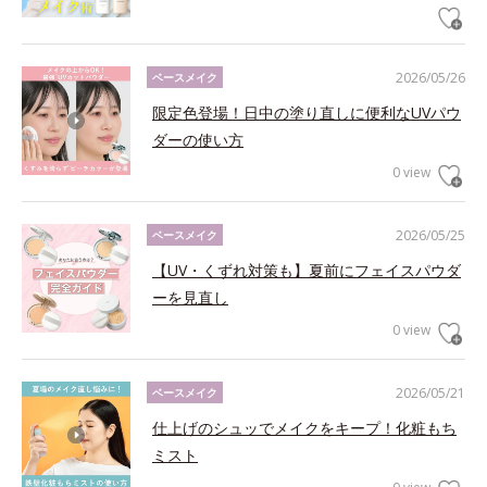
2026/05/26
ベースメイク
限定色登場！日中の塗り直しに便利なUVパウ
ダーの使い方
0 view
2026/05/25
ベースメイク
【UV・くずれ対策も】夏前にフェイスパウダ
ーを見直し
0 view
2026/05/21
ベースメイク
仕上げのシュッでメイクをキープ！化粧もち
ミスト