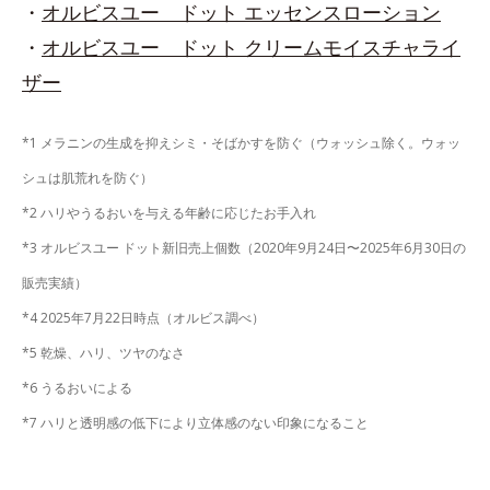
・
オルビスユー ドット エッセンスローション
・
オルビスユー ドット クリームモイスチャライ
ザー
*1 メラニンの生成を抑えシミ・そばかすを防ぐ（ウォッシュ除く。ウォッ
シュは肌荒れを防ぐ）
*2 ハリやうるおいを与える年齢に応じたお手入れ
*3 オルビスユー ドット新旧売上個数（2020年9月24日〜2025年6月30日の
販売実績）
*4 2025年7月22日時点（オルビス調べ）
*5 乾燥、ハリ、ツヤのなさ
*6 うるおいによる
*7 ハリと透明感の低下により立体感のない印象になること