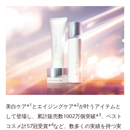
1
2
美白ケア*
とエイジングケア*
が叶うアイテムと
3
して登場し、累計販売数1002万個突破*
、ベスト
4
コスメ計57冠受賞*
など、数多くの実績を持つ実