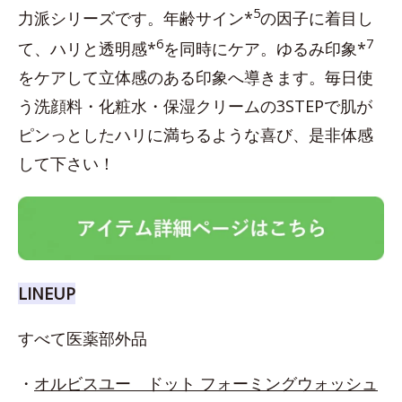
5
力派シリーズです。年齢サイン*
の因子に着目し
6
7
て、ハリと透明感*
を同時にケア。ゆるみ印象*
をケアして立体感のある印象へ導きます。毎日使
う洗顔料・化粧水・保湿クリームの3STEPで肌が
ピンっとしたハリに満ちるような喜び、是非体感
して下さい！
LINEUP
すべて医薬部外品
・
オルビスユー ドット フォーミングウォッシュ