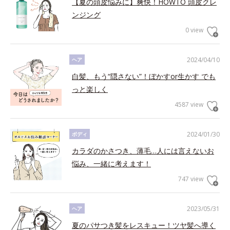
【夏の頭皮悩みに】爽快！HOWTO 頭皮クレ
ンジング
0 view
2024/04/10
ヘア
白髪、もう“隠さない”！ぼかすor生かす でも
っと楽しく
4587 view
2024/01/30
ボディ
カラダのかさつき、薄毛…人には言えないお
悩み、一緒に考えます！
747 view
2023/05/31
ヘア
夏のパサつき髪をレスキュー！ツヤ髪へ導く