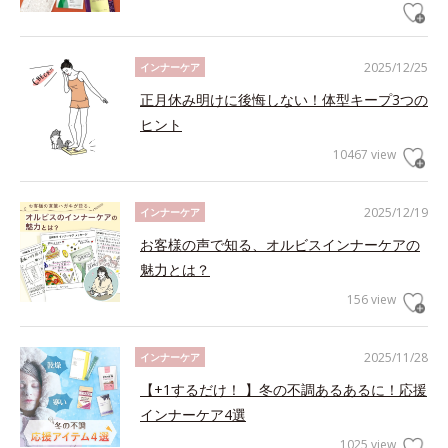
2025/12/25
インナーケア
正月休み明けに後悔しない！体型キープ3つの
ヒント
10467 view
2025/12/19
インナーケア
お客様の声で知る、オルビスインナーケアの
魅力とは？
156 view
2025/11/28
インナーケア
【+1するだけ！ 】冬の不調あるあるに！応援
インナーケア4選
1025 view