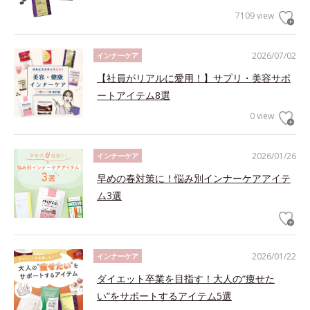
7109 view
2026/07/02
インナーケア
【社員がリアルに愛用！】サプリ・美容サポ
ートアイテム8選
0 view
2026/01/26
インナーケア
早めの春対策に！悩み別インナーケアアイテ
ム3選
2026/01/22
インナーケア
ダイエット卒業を目指す！大人の“痩せた
い”をサポートするアイテム5選