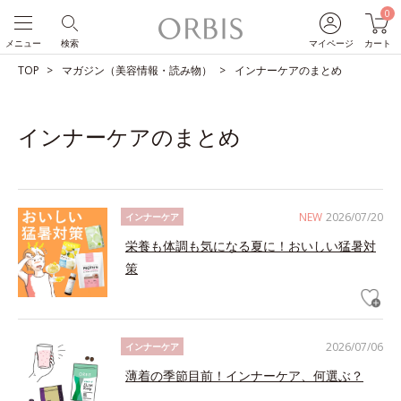
0
メニュー
検索
マイページ
カート
TOP
マガジン（美容情報・読み物）
インナーケアのまとめ
インナーケアのまとめ
NEW
2026/07/20
インナーケア
栄養も体調も気になる夏に！おいしい猛暑対
策
2026/07/06
インナーケア
薄着の季節目前！インナーケア、何選ぶ？