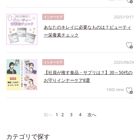
2025/10/17
インナーケア
あなたのキレイに必要なものは？ビューティ
ー栄養素チェック
2025/09/29
インナーケア
【社員が推す食品・サプリは？】30～50代の
お守りインナーケア8選
1602 view
前へ
1
2
3
4
次へ
カテゴリで探す