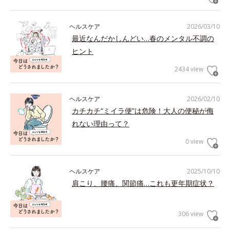
ヘルスケア
2026/03/10
最近なんだかしんどい…春のメンタル不調の
ヒント
2434 view
ヘルスケア
2026/02/10
カチカチ“ミイラ便”は危険！大人の便秘が侮
れない理由って？
0 view
ヘルスケア
2025/10/10
肩こり、腰痛、関節痛…これも更年期症状？
306 view