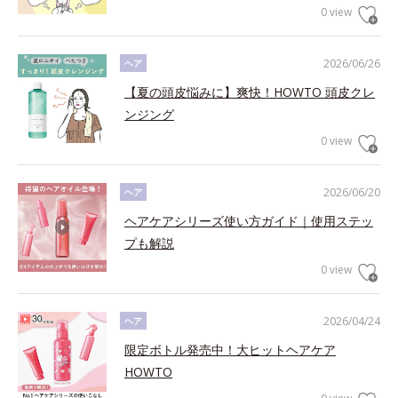
0 view
2026/06/26
ヘア
【夏の頭皮悩みに】爽快！HOWTO 頭皮クレ
ンジング
0 view
2026/06/20
ヘア
ヘアケアシリーズ使い方ガイド｜使用ステッ
プも解説
0 view
2026/04/24
ヘア
限定ボトル発売中！大ヒットヘアケア
HOWTO