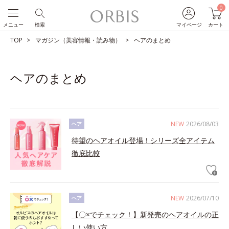
0
メニュー
検索
マイページ
カート
TOP
マガジン（美容情報・読み物）
ヘアのまとめ
ヘアのまとめ
NEW
2026/08/03
ヘア
待望のヘアオイル登場！シリーズ全アイテム
徹底比較
NEW
2026/07/10
ヘア
【〇×でチェック！】新発売のヘアオイルの正
しい使い方