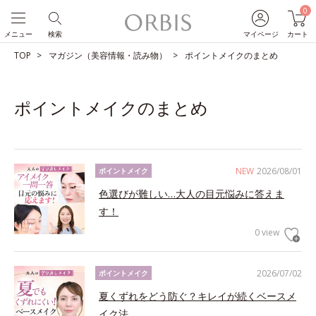
0
メニュー
検索
マイページ
カート
TOP
マガジン（美容情報・読み物）
ポイントメイクのまとめ
ポイントメイクのまとめ
NEW
2026/08/01
ポイントメイク
色選びが難しい…大人の目元悩みに答えま
す！
0 view
2026/07/02
ポイントメイク
夏くずれをどう防ぐ？キレイが続くベースメ
イク法