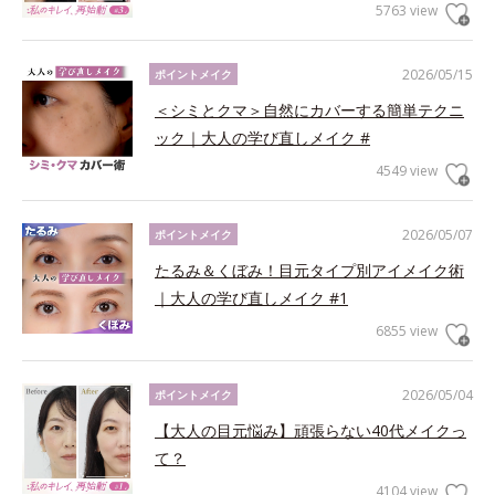
5763 view
2026/05/15
ポイントメイク
＜シミとクマ＞自然にカバーする簡単テクニ
ック｜大人の学び直しメイク #
4549 view
2026/05/07
ポイントメイク
たるみ＆くぼみ！目元タイプ別アイメイク術
｜大人の学び直しメイク #1
6855 view
2026/05/04
ポイントメイク
【大人の目元悩み】頑張らない40代メイクっ
て？
4104 view