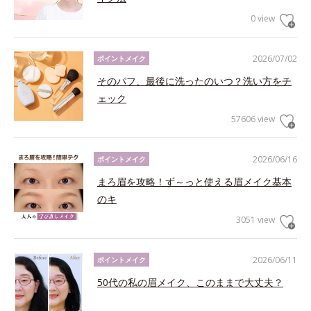
0 view
2026/07/02
ポイントメイク
そのパフ、最後に洗ったのいつ？洗い方をチ
ェック
57606 view
2026/06/16
ポイントメイク
まろ眉を攻略！ず～っと使える眉メイク基本
のキ
3051 view
2026/06/11
ポイントメイク
50代の私の眉メイク、このままで大丈夫？