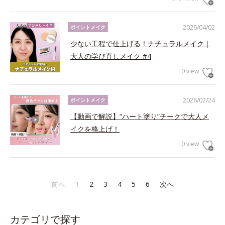
2026/04/02
ポイントメイク
少ない工程で仕上げる！ナチュラルメイク｜
大人の学び直しメイク #4
0 view
2026/02/24
ポイントメイク
【動画で解説】“ハート塗り”チークで大人メ
イクを格上げ！
0 view
前へ
1
2
3
4
5
6
次へ
カテゴリで探す