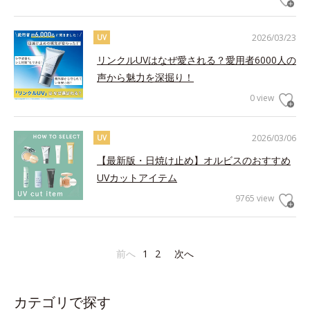
2026/03/23
UV
リンクルUVはなぜ愛される？愛用者6000人の
声から魅力を深掘り！
0 view
2026/03/06
UV
【最新版・日焼け止め】オルビスのおすすめ
UVカットアイテム
9765 view
前へ
1
2
次へ
カテゴリで探す