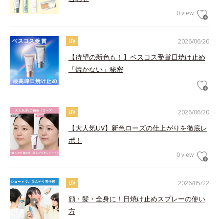
0 view
2026/06/20
UV
【待望の新色も！】ベスコス受賞日焼け止め
「焼かない」秘密
2026/06/20
UV
【大人気UV】新色ローズの仕上がりを徹底レ
ポ！
0 view
2026/05/22
UV
顔・髪・全身に！日焼け止めスプレーの使い
方