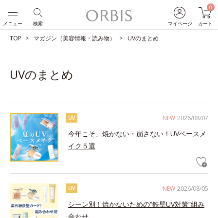
0
メニュー
検索
マイページ
カート
TOP
マガジン（美容情報・読み物）
UVのまとめ
UVのまとめ
NEW
2026/08/07
UV
今年こそ、焼かない・崩さない！UVベースメ
イク５選
NEW
2026/08/05
UV
シーン別！焼かないための“鉄壁UV対策”組み
合わせ