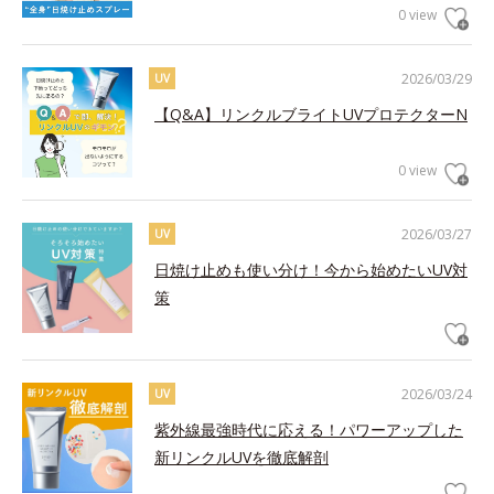
0 view
2026/03/29
UV
【Q&A】リンクルブライトUVプロテクターN
0 view
2026/03/27
UV
日焼け止めも使い分け！今から始めたいUV対
策
2026/03/24
UV
紫外線最強時代に応える！パワーアップした
新リンクルUVを徹底解剖