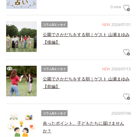
0 view
NEW
2026/07/31
コラム&エッセイ
公園でさかだちをする朝｜ゲスト 山瀬まゆみ
【後編】
NEW
2026/07/15
コラム&エッセイ
公園でさかだちをする朝｜ゲスト 山瀬まゆみ
【前編】
2026/07/06
コラム&エッセイ
余ったポイント、子どもたちに届けません
か？