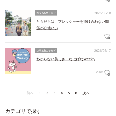
2026/06/18
コラム&エッセイ
ともだちは、プレッシャーを掛け合わない関
係が心地いい
2026/06/17
コラム&エッセイ
わからない美しさ｜なにげなWeekly
0 view
前へ
1
2
3
4
5
6
次へ
カテゴリで探す