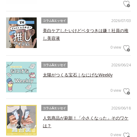
2026/07/03
コラム&エッセイ
美白ケアしたいけどベタつきは嫌！社員の推
し美容液
0 view
2026/06/24
コラム&エッセイ
太陽がつくる宝石｜なにげなWeekly
0 view
2026/06/18
コラム&エッセイ
人気商品が刷新！「小さくなった」そのワケ
は？
0 view