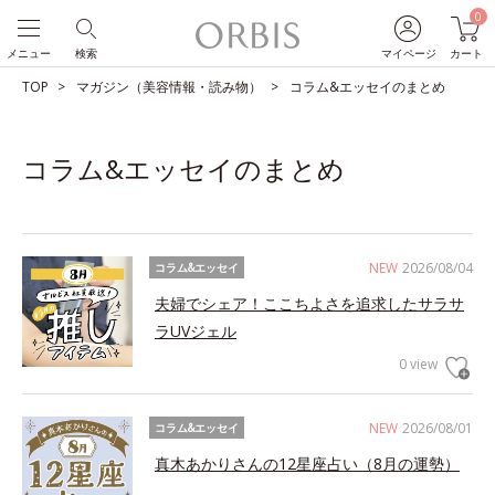
0
メニュー
検索
マイページ
カート
TOP
マガジン（美容情報・読み物）
コラム&エッセイのまとめ
コラム&エッセイのまとめ
NEW
2026/08/04
コラム&エッセイ
夫婦でシェア！ここちよさを追求したサラサ
ラUVジェル
0 view
NEW
2026/08/01
コラム&エッセイ
真木あかりさんの12星座占い（8月の運勢）