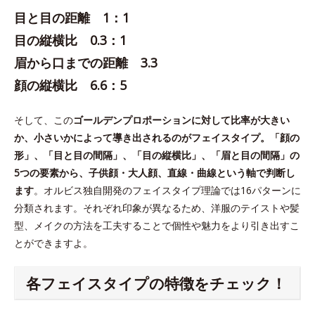
目と目の距離 1：1
目の縦横比 0.3：1
眉から口までの距離 3.3
顔の縦横比 6.6：5
そして、この
ゴールデンプロポーションに対して比率が大きい
か、小さいかによって導き出されるのがフェイスタイプ。「顔の
形」、「目と目の間隔」、「目の縦横比」、「眉と目の間隔」の
5つの要素から、子供顔・大人顔、直線・曲線という軸で判断し
ます
。オルビス独自開発のフェイスタイプ理論では16パターンに
分類されます。それぞれ印象が異なるため、洋服のテイストや髪
型、メイクの方法を工夫することで個性や魅力をより引き出すこ
とができますよ。
各フェイスタイプの特徴をチェック！