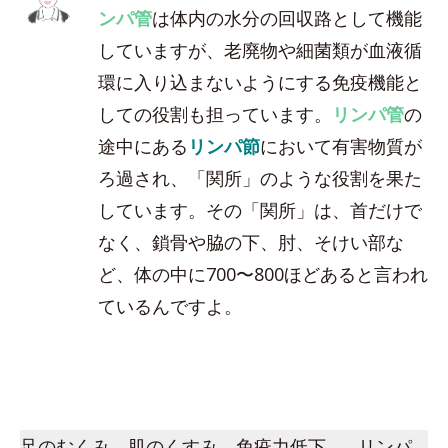
ンパ管
は体内の水分の回収路として機能
していますが、老廃物や細菌類が血液循
環に入り込まないようにする免疫機能と
しての役割も担っています。
リンパ管
の
途中にある
リンパ節
において有害物質が
ろ過され、「関所」のような役割を果た
しています。その「関所」は、首だけで
なく、鎖骨や脇の下、肘、そけい部な
ど、体の中に700〜800ほどあると言われ
ているんですよ。
足のむくみ、肌のくすみ、免疫力低下…。リンパ