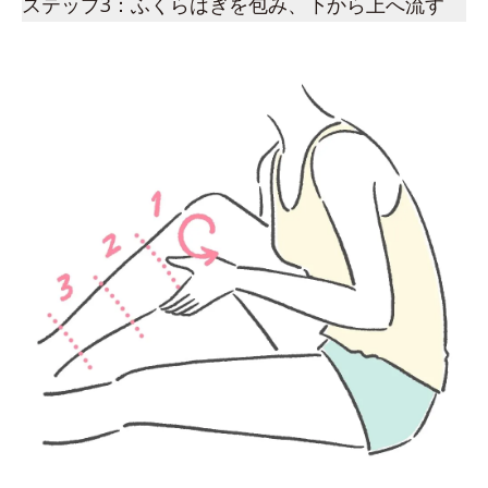
ステップ3：ふくらはぎを包み、下から上へ流す