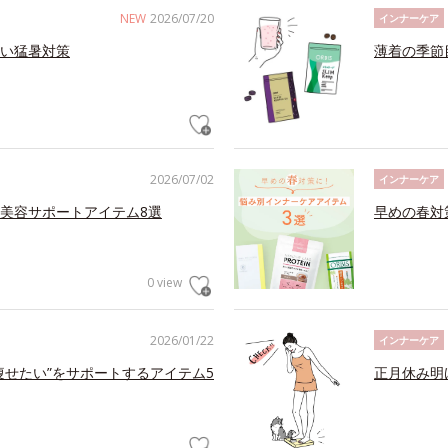
NEW
2026/07/20
インナーケア
い猛暑対策
薄着の季節
2026/07/02
インナーケア
美容サポートアイテム8選
早めの春対
0 view
2026/01/22
インナーケア
痩せたい”をサポートするアイテム5
正月休み明