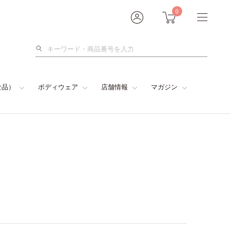
0
検
索
食品）
ボディウェア
店舗情報
マガジン