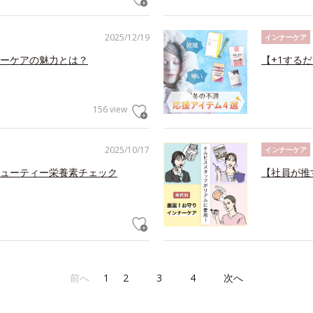
2025/12/19
インナーケア
ーケアの魅力とは？
【+1する
156 view
2025/10/17
インナーケア
ューティー栄養素チェック
【社員が推
前へ
1
2
3
4
次へ