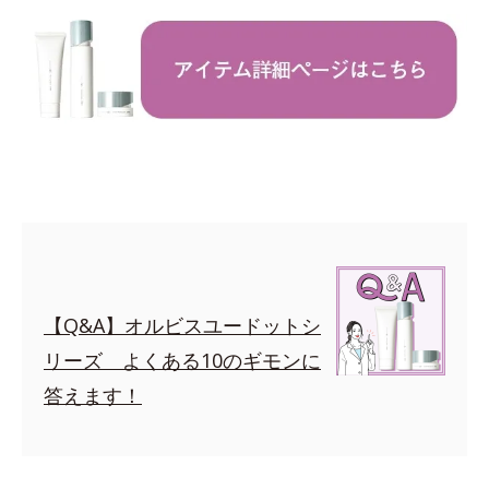
【Q&A】オルビスユードットシ
リーズ よくある10のギモンに
答えます！