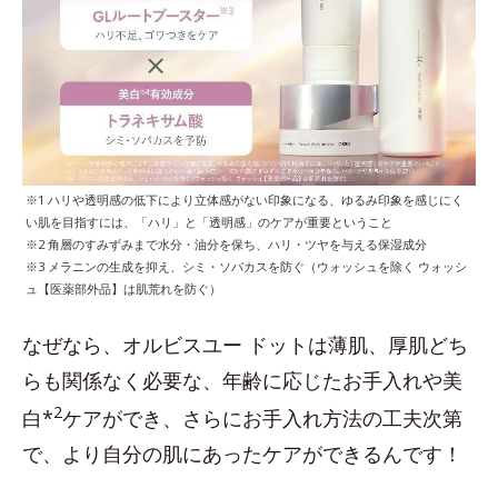
※1 ハリや透明感の低下により立体感がない印象になる、ゆるみ印象を感じにく
い肌を目指すには、「ハリ」と「透明感」のケアが重要ということ
※2 角層のすみずみまで水分・油分を保ち、ハリ・ツヤを与える保湿成分
※3 メラニンの生成を抑え、シミ・ソバカスを防ぐ（ウォッシュを除く ウォッシ
ュ【医薬部外品】は肌荒れを防ぐ）
なぜなら、オルビスユー ドットは薄肌、厚肌どち
らも関係なく必要な、年齢に応じたお手入れや美
2
白*
ケアができ、さらにお手入れ方法の工夫次第
で、より自分の肌にあったケアができるんです！