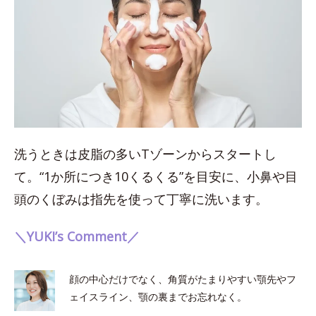
洗うときは皮脂の多いTゾーンからスタートし
て。“1か所につき10くるくる”を目安に、小鼻や目
頭のくぼみは指先を使って丁寧に洗います。
＼YUKI’s Comment／
顔の中心だけでなく、角質がたまりやすい顎先やフ
ェイスライン、顎の裏までお忘れなく。