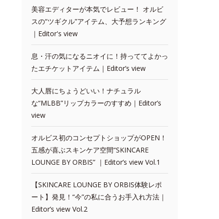
美容エディターが本気でレビュー！ オルビ
スの“ツギクル”アイテム、大予想ランキング
｜Editor's view
息・汗の気になるニオイに！持っててよかっ
たエチケットアイテム｜Editor’s view
大人唇にちょうどいい！ナチュラル
な“MLBB”リップカラーのすすめ｜Editor’s
view
オルビス初のコンセプトショップがOPEN！
五感が喜ぶスキンケア空間“SKINCARE
LOUNGE BY ORBIS” ｜Editor’s view Vol.1
【SKINCARE LOUNGE BY ORBIS体験レポ
ート】発見！“今”の私に合うお手入れ方法｜
Editor’s view Vol.2