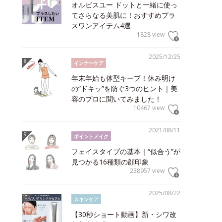
オルビスユー ドットと一緒に使っ
てさらなる美肌に！おすすめプラ
スワンアイテム4選
1828 view
2025/12/25
インナーケア
年末年始も体型キープ！休み明け
の“ドキッ”を防ぐ3つのヒント｜美
容のプロに聞いてみました！
10467 view
2021/08/11
ポイントメイク
フェイスタイプの基本｜“似合う”が
見つかる16種類の顔印象
238957 view
2025/08/22
スキンケア
【30秒ショート動画】新・シワ改