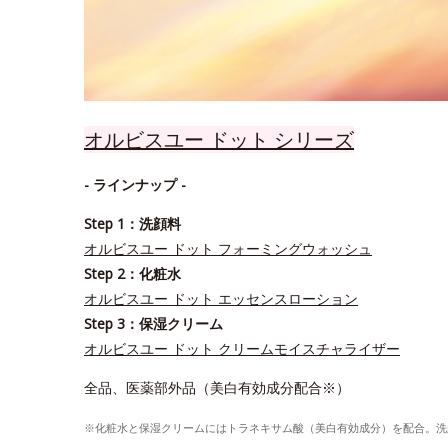
オルビスユー ドット シリーズ
- ラインナップ -
Step 1：洗顔料
オルビスユー ドット フォーミングウォッシュ
Step 2：化粧水
オルビスユー ドット エッセンスローション
Step 3：保湿クリーム
オルビスユー ドット クリームモイスチャライザー
全品、医薬部外品（美白有効成分配合※）
※化粧水と保湿クリームにはトラネキサム酸（美白有効成分）を配合。洗