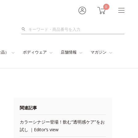
0
検
索
食品）
ボディウェア
店舗情報
マガジン
関連記事
カラーシナジー登場！飲む“透明感ケア”をお
試し ｜Editor’s view