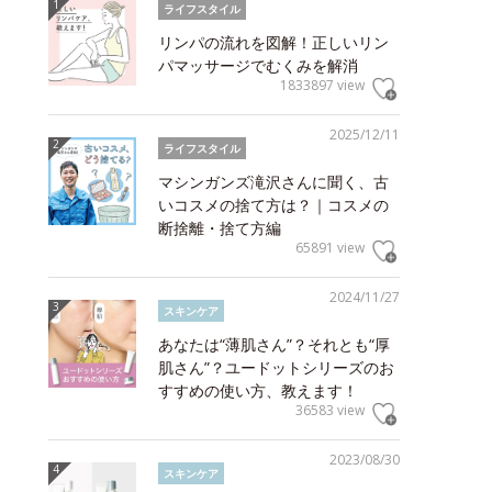
ライフスタイル
リンパの流れを図解！正しいリン
パマッサージでむくみを解消
1833897 view
2025/12/11
ライフスタイル
マシンガンズ滝沢さんに聞く、古
いコスメの捨て方は？｜コスメの
断捨離・捨て方編
65891 view
2024/11/27
スキンケア
あなたは“薄肌さん”？それとも“厚
肌さん”？ユードットシリーズのお
すすめの使い方、教えます！
36583 view
2023/08/30
スキンケア