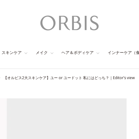
スキンケア
メイク
ヘア＆ボディケア
インナーケア（
【オルビス2大スキンケア】ユー or ユードット 私にはどっち？｜Editor’s view