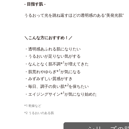
- 目指す肌 -
うるおって光を跳ね返すほどの透明感のある“美発光肌”
＼こんな方におすすめ！／
・透明感あふれる肌になりたい
・うるおいが足りない気がする
1
・なんとなく肌不調*
が増えてきた
1
・肌荒れやゆらぎ*
が気になる
・みずみずしい質感がすき
2
・毎日、調子の良い肌*
を保ちたい
1
・エイジングサイン*
が気になり始めた
*1 乾燥など
*2 うるおいのある肌