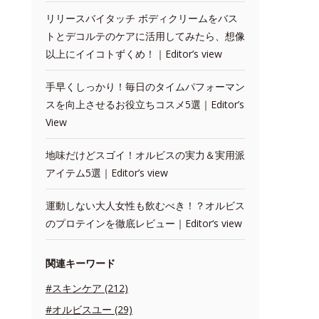
リリースバイタッチ ボディクリームをバス
トとデコルテのケアに活用してみたら、想像
以上にイイコトずくめ！｜Editor’s view
手早くしっかり！毎日のタイムパフォーマン
スを向上させるお役立ちコスメ5選｜Editor’s
View
地味だけどスゴイ！オルビスの実力＆実用派
アイテム5選｜Editor’s view
運動しない大人女性も飲むべき！？オルビス
のプロテインを徹底レビュー｜Editor‘s view
関連キーワード
#スキンケア (212)
#オルビスユー (29)