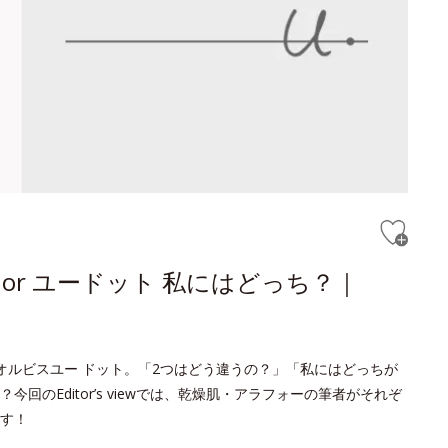
or ユードット 私にはどっち？｜
オルビスユー ドット。「2つはどう違うの？」「私にはどっちが
のEditor’s viewでは、乾燥肌・アラフォーの筆者がそれぞ
す！