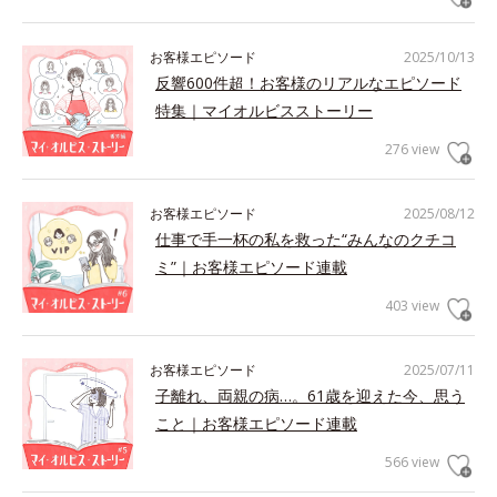
お客様エピソード
2025/10/13
反響600件超！お客様のリアルなエピソード
特集｜マイオルビスストーリー
276 view
お客様エピソード
2025/08/12
仕事で手一杯の私を救った“みんなのクチコ
ミ”｜お客様エピソード連載
403 view
お客様エピソード
2025/07/11
子離れ、両親の病…。61歳を迎えた今、思う
こと｜お客様エピソード連載
566 view