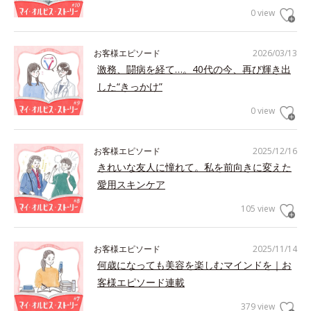
0 view
お客様エピソード
2026/03/13
激務、闘病を経て…。40代の今、再び輝き出
した“きっかけ”
0 view
お客様エピソード
2025/12/16
きれいな友人に憧れて。私を前向きに変えた
愛用スキンケア
105 view
お客様エピソード
2025/11/14
何歳になっても美容を楽しむマインドを｜お
客様エピソード連載
379 view