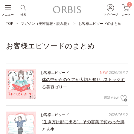
0
メニュー
検索
マイページ
カート
TOP
マガジン（美容情報・読み物）
お客様エピソードのまとめ
お客様エピソードのまとめ
お客様エピソード
NEW
2026/07/17
体の中からのケアが大切と知り…ストックす
る美容ゼリー
903 view
お客様エピソード
2026/05/12
”生き方は顔に出る”。その言葉で変わった肌
と人生