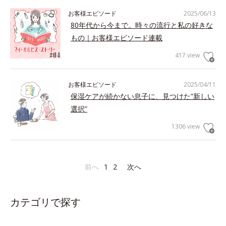
お客様エピソード
2025/06/13
80年代から今まで。時々の流行と私の好きな
もの｜お客様エピソード連載
417 view
お客様エピソード
2025/04/11
保湿ケアが続かない息子に、見つけた”新しい
選択”
1306 view
前へ
1
2
次へ
カテゴリで探す