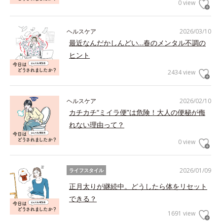
0 view
ヘルスケア
2026/03/10
最近なんだかしんどい…春のメンタル不調の
ヒント
2434 view
ヘルスケア
2026/02/10
カチカチ“ミイラ便”は危険！大人の便秘が侮
れない理由って？
0 view
2026/01/09
ライフスタイル
正月太りが継続中。どうしたら体をリセット
できる？
1691 view