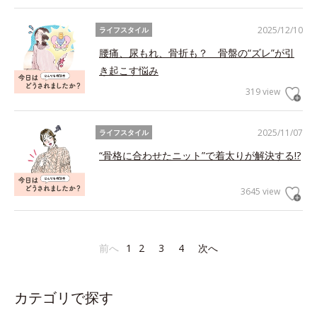
2025/12/10
ライフスタイル
腰痛、尿もれ、骨折も？ 骨盤の“ズレ”が引
き起こす悩み
319 view
2025/11/07
ライフスタイル
“骨格に合わせたニット”で着太りが解決する!?
3645 view
前へ
1
2
3
4
次へ
カテゴリで探す