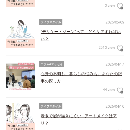
0 view
2026/05/09
ライフスタイル
“デリケートゾーン”って、どうケアすればい
い？
2510 view
2026/04/17
コラム&エッセイ
心身の不調も、暮らしの悩みも。あなたの記
事の探し方
44 view
2026/04/10
ライフスタイル
老眼で眉が描きにくい…アートメイクはア
リ？