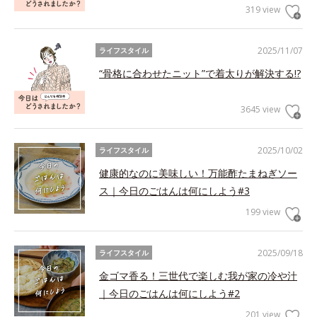
319 view
2025/11/07
ライフスタイル
“骨格に合わせたニット”で着太りが解決する!?
3645 view
2025/10/02
ライフスタイル
健康的なのに美味しい！万能酢たまねぎソー
ス｜今日のごはんは何にしよう#3
199 view
2025/09/18
ライフスタイル
金ゴマ香る！三世代で楽しむ我が家の冷や汁
｜今日のごはんは何にしよう#2
201 view