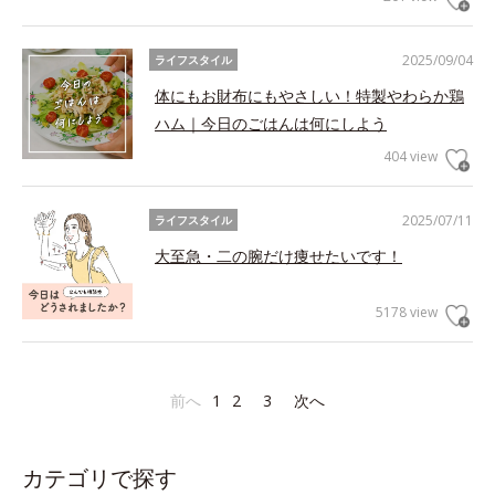
2025/09/04
ライフスタイル
体にもお財布にもやさしい！特製やわらか鶏
ハム｜今日のごはんは何にしよう
404 view
2025/07/11
ライフスタイル
大至急・二の腕だけ痩せたいです！
5178 view
前へ
1
2
3
次へ
カテゴリで探す