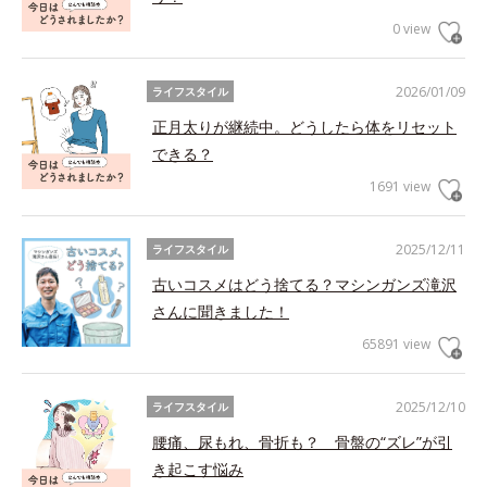
0 view
2026/01/09
ライフスタイル
正月太りが継続中。どうしたら体をリセット
できる？
1691 view
2025/12/11
ライフスタイル
古いコスメはどう捨てる？マシンガンズ滝沢
さんに聞きました！
65891 view
2025/12/10
ライフスタイル
腰痛、尿もれ、骨折も？ 骨盤の“ズレ”が引
き起こす悩み