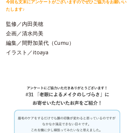
今回も文末にアンケートがございますのでぜひご協力をお願いい
たします♪
監修／内田美穂
企画／清水尚美
編集／間野加菜代（Cumu）
イラスト／itoaya