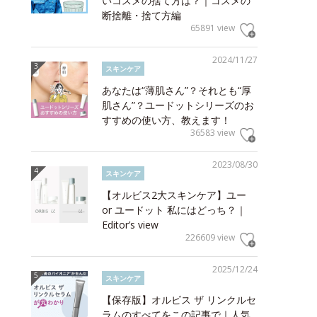
いコスメの捨て方は？｜コスメの
断捨離・捨て方編
65891 view
2024/11/27
スキンケア
あなたは“薄肌さん”？それとも“厚
肌さん”？ユードットシリーズのお
すすめの使い方、教えます！
36583 view
2023/08/30
スキンケア
【オルビス2大スキンケア】ユー
or ユードット 私にはどっち？｜
Editor’s view
226609 view
2025/12/24
スキンケア
【保存版】オルビス ザ リンクルセ
ラムのすべてをこの記事で｜人気