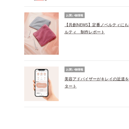
お買い物情報
【共創NEWS】定番ノベルティにも
ルティ 制作レポート
お買い物情報
美容アドバイザーがキレイの近道を
タート