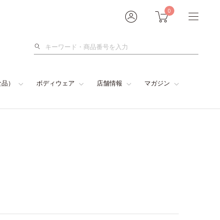
0
検
索
食品）
ボディウェア
店舗情報
マガジン