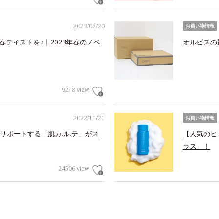
2023/02/20
お買い物情報
春テイストを♪｜2023年春のノベ
オルビスの
9218 view
2022/11/21
お買い物情報
サポートする「肌カ.ル.テ」がス
【人気のヒ
ラス」！
24506 view