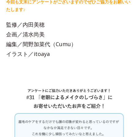
今回も文末にアンケートがございますのでぜひご協力をお願いい
たします♪
監修／内田美穂
企画／清水尚美
編集／間野加菜代（Cumu）
イラスト／itoaya