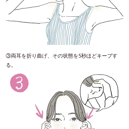
③両耳を折り曲げ、その状態を5秒ほどキープす
る。