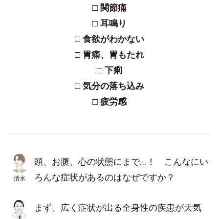
□ 関節痛
□ 耳鳴り
□ 食欲がわかない
□ 胃痛、胃もたれ
□ 下痢
□ 気分の落ち込み
□ 疲労感
頭、お腹、心の状態にまで…！ こんなにい
ろんな症状があるのはなぜですか？
清水
まず、広く症状が出る全身性の疾患が天気