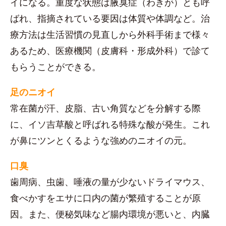
イになる。重度な状態は腋臭症（わきが）とも呼
ばれ、指摘されている要因は体質や体調など。治
療方法は生活習慣の見直しから外科手術まで様々
あるため、医療機関（皮膚科・形成外科）で診て
もらうことができる。
足のニオイ
常在菌が汗、皮脂、古い角質などを分解する際
に、イソ吉草酸と呼ばれる特殊な酸が発生。これ
が鼻にツンとくるような強めのニオイの元。
口臭
歯周病、虫歯、唾液の量が少ないドライマウス、
食べかすをエサに口内の菌が繁殖することが原
因。また、便秘気味など腸内環境が悪いと、内臓