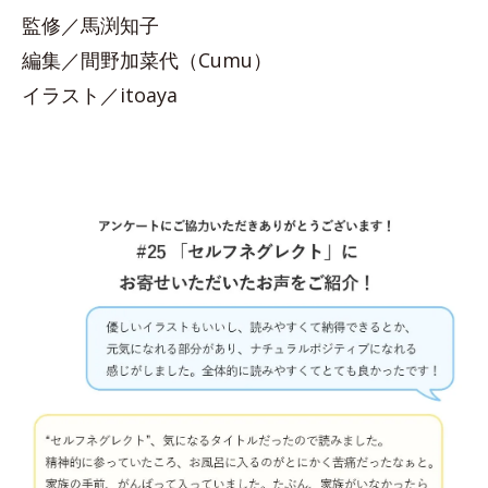
監修／馬渕知子
編集／間野加菜代（Cumu）
イラスト／itoaya